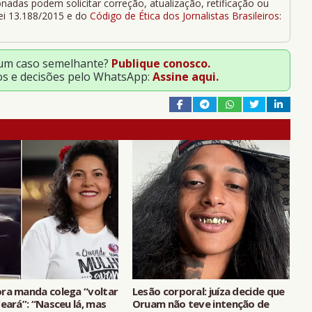
adas podem solicitar correção, atualização, retificação ou
Lei 13.188/2015 e do
Código de Ética dos Jornalistas Brasileiros
:
 um caso semelhante?
Publique conosco.
os e decisões pelo WhatsApp:
Assine aqui.
ra manda colega “voltar
Lesão corporal: juíza decide que
eará”: “Nasceu lá, mas
Oruam não teve intenção de