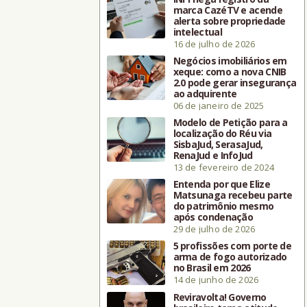
marca CazéTV e acende
alerta sobre propriedade
intelectual
16 de julho de 2026
Negócios imobiliários em
xeque: como a nova CNIB
2.0 pode gerar insegurança
ao adquirente
06 de janeiro de 2025
Modelo de Petição para a
localização do Réu via
SisbaJud, SerasaJud,
RenaJud e InfoJud
13 de fevereiro de 2024
Entenda por que Elize
Matsunaga recebeu parte
do patrimônio mesmo
após condenação
29 de julho de 2026
5 profissões com porte de
arma de fogo autorizado
no Brasil em 2026
14 de junho de 2026
Reviravolta! Governo