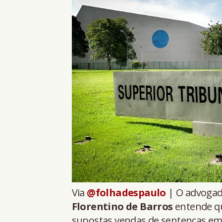
Via
@folhadespaulo
| O advogad
Florentino de Barros
entende qu
supostas vendas de sentenças em 