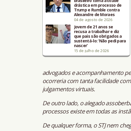
brasileiro toma atitude
drástica em processo de
Trump e Rumble contra
Alexandre de Moraes
04 de agosto de 2026
Jovem de 21 anos se
recusa a trabalhar e diz
que pais são obrigados a
sustentá-lo: ‘Não pedi para
nascer’
15 de julho de 2026
advogados e acompanhamento pela
ocorreria com tanta facilidade co
julgamentos virtuais.
De outro lado, o alegado assoberb
processos existe em todas as instâ
De qualquer forma, o STJ nem cheg