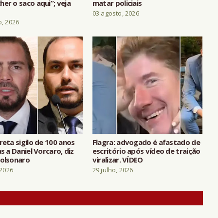
er o saco aqui”; veja
matar policiais
03 agosto, 2026
o, 2026
reta sigilo de 100 anos
Flagra: advogado é afastado de
as a Daniel Vorcaro, diz
escritório após vídeo de traição
Bolsonaro
viralizar. VÍDEO
 2026
29 julho, 2026