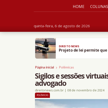
HOME
COLUNA
quinta-feira, 6 de agosto de 2026
DIREITO NEWS
Projeto de lei permite qu
Página inicial
Polêmicas
Sigilos e sessões virtua
advogado
direitonews.com.br
|
08 de novembro de 2024
POLÊMICAS