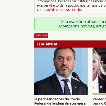
informações. Pessoas ou instituições mencion
exercer direito de resposta, nos termos da 
contato@direitonews.com.br
.
Seu escritório atuou em
Acompanhe notícias, artig
POLÊMICAS
LEIA AINDA:
Superintendentes da Polícia
Vereado
Federal defendem diretor-geral
para o C