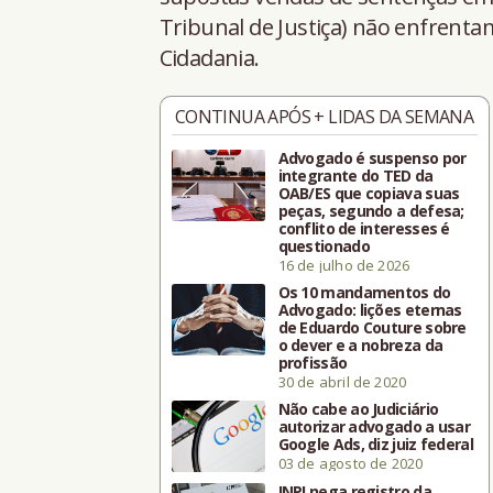
Tribunal de Justiça) não enfrenta
Cidadania.
CONTINUA APÓS + LIDAS DA SEMANA
Advogado é suspenso por
integrante do TED da
OAB/ES que copiava suas
peças, segundo a defesa;
conflito de interesses é
questionado
16 de julho de 2026
Os 10 mandamentos do
Advogado: lições eternas
de Eduardo Couture sobre
o dever e a nobreza da
profissão
30 de abril de 2020
Não cabe ao Judiciário
autorizar advogado a usar
Google Ads, diz juiz federal
03 de agosto de 2020
INPI nega registro da