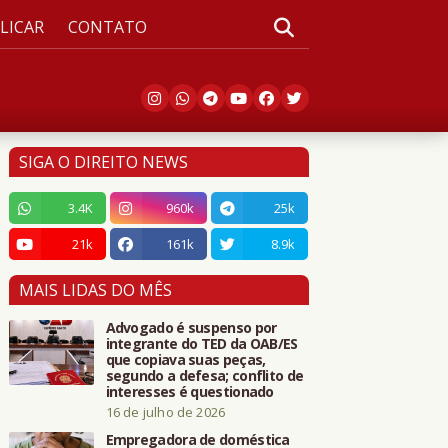
LICAR
CONTATO
SIGA O DIREITO NEWS
3.4K
960k
25k
21k
161k
8.9k
MAIS LIDAS DO MÊS
Advogado é suspenso por
integrante do TED da OAB/ES
que copiava suas peças,
segundo a defesa; conflito de
interesses é questionado
16 de julho de 2026
Empregadora de doméstica