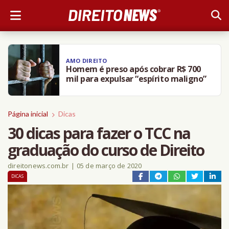
DIREITO NEWS
Xuxa estuda ir à Justiça contra Mara
Maravilha; equipe jurídica reuniu
material de cinco anos de ataques na
web; entenda
Página inicial
Dicas
30 dicas para fazer o TCC na
graduação do curso de Direito
direitonews.com.br
|
05 de março de 2020
DICAS