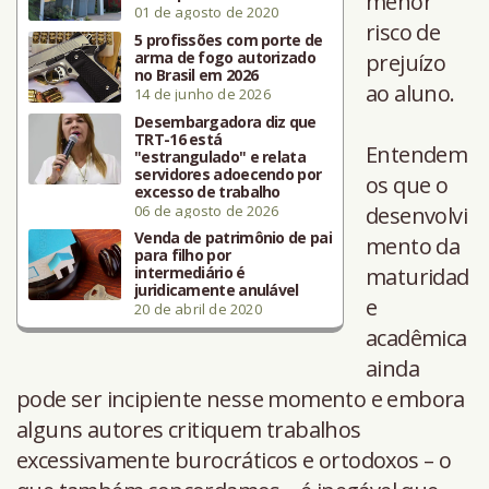
menor
01 de agosto de 2020
risco de
5 profissões com porte de
arma de fogo autorizado
prejuízo
no Brasil em 2026
ao aluno.
14 de junho de 2026
Desembargadora diz que
TRT-16 está
Entendem
"estrangulado" e relata
servidores adoecendo por
os que o
excesso de trabalho
06 de agosto de 2026
desenvolvi
Venda de patrimônio de pai
mento da
para filho por
intermediário é
maturidad
juridicamente anulável
e
20 de abril de 2020
acadêmica
ainda
pode ser incipiente nesse momento e embora
alguns autores critiquem trabalhos
excessivamente burocráticos e ortodoxos – o