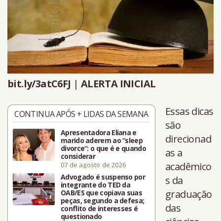
bit.ly/3atC6FJ
|
ALERTA INICIAL
Essas dicas
CONTINUA APÓS + LIDAS DA SEMANA
são
Apresentadora Eliana e
direcionad
marido aderem ao “sleep
divorce”: o que é e quando
as a
considerar
acadêmico
07 de agosto de 2026
Advogado é suspenso por
s da
integrante do TED da
graduação
OAB/ES que copiava suas
peças, segundo a defesa;
das
conflito de interesses é
questionado