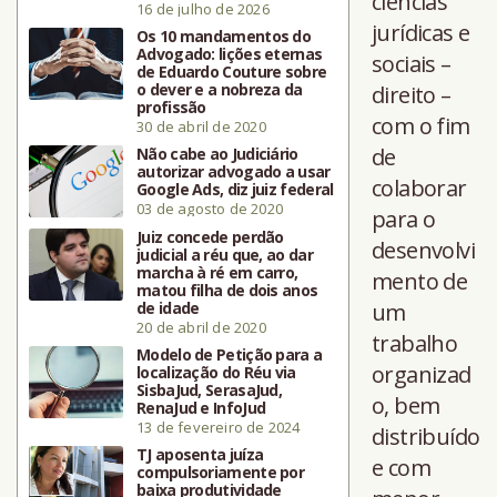
ciências
16 de julho de 2026
jurídicas e
Os 10 mandamentos do
Advogado: lições eternas
sociais –
de Eduardo Couture sobre
o dever e a nobreza da
direito –
profissão
com o fim
30 de abril de 2020
de
Não cabe ao Judiciário
autorizar advogado a usar
colaborar
Google Ads, diz juiz federal
03 de agosto de 2020
para o
Juiz concede perdão
desenvolvi
judicial a réu que, ao dar
marcha à ré em carro,
mento de
matou filha de dois anos
de idade
um
20 de abril de 2020
trabalho
Modelo de Petição para a
organizad
localização do Réu via
SisbaJud, SerasaJud,
o, bem
RenaJud e InfoJud
13 de fevereiro de 2024
distribuído
TJ aposenta juíza
e com
compulsoriamente por
baixa produtividade