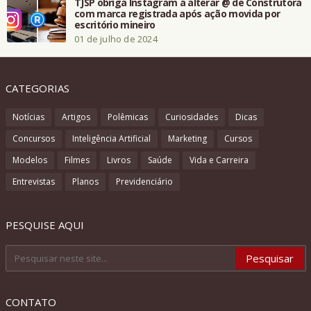
TJSP obriga Instagram a alterar @ de Construtora
com marca registrada após ação movida por
escritório mineiro
01 de julho de 2024
CATEGORIAS
Notícias
Artigos
Polêmicas
Curiosidades
Dicas
Concursos
Inteligência Artificial
Marketing
Cursos
Modelos
Filmes
Livros
Saúde
Vida e Carreira
Entrevistas
Planos
Previdenciário
PESQUISE AQUI
CONTATO