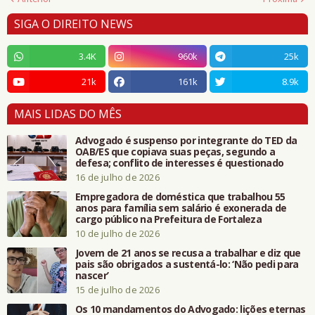
SIGA O DIREITO NEWS
3.4K
960k
25k
21k
161k
8.9k
MAIS LIDAS DO MÊS
Advogado é suspenso por integrante do TED da
OAB/ES que copiava suas peças, segundo a
defesa; conflito de interesses é questionado
16 de julho de 2026
Empregadora de doméstica que trabalhou 55
anos para família sem salário é exonerada de
cargo público na Prefeitura de Fortaleza
10 de julho de 2026
Jovem de 21 anos se recusa a trabalhar e diz que
pais são obrigados a sustentá-lo: ‘Não pedi para
nascer’
15 de julho de 2026
Os 10 mandamentos do Advogado: lições eternas