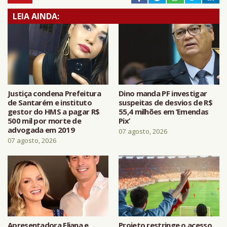
LEIA AINDA:
Justiça condena Prefeitura
Dino manda PF investigar
de Santarém e instituto
suspeitas de desvios de R$
gestor do HMS a pagar R$
55,4 milhões em ‘Emendas
500 mil por morte de
Pix’
advogada em 2019
07 agosto, 2026
07 agosto, 2026
Apresentadora Eliana e
Projeto restringe o acesso