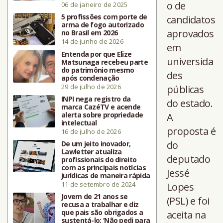
o de
06 de janeiro de 2025
5 profissões com porte de
candidatos
arma de fogo autorizado
aprovados
no Brasil em 2026
14 de junho de 2026
em
Entenda por que Elize
universida
Matsunaga recebeu parte
do patrimônio mesmo
des
após condenação
29 de julho de 2026
públicas
INPI nega registro da
do estado.
marca CazéTV e acende
alerta sobre propriedade
A
intelectual
proposta é
16 de julho de 2026
do
De um jeito inovador,
Lawletter atualiza
deputado
profissionais do direito
com as principais notícias
Jessé
jurídicas de maneira rápida
11 de setembro de 2024
Lopes
Jovem de 21 anos se
(PSL) e foi
recusa a trabalhar e diz
que pais são obrigados a
aceita na
sustentá-lo: ‘Não pedi para