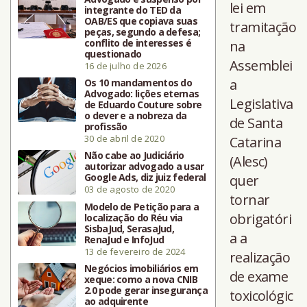
lei em
integrante do TED da
OAB/ES que copiava suas
tramitação
peças, segundo a defesa;
conflito de interesses é
na
questionado
Assemblei
16 de julho de 2026
a
Os 10 mandamentos do
Advogado: lições eternas
Legislativa
de Eduardo Couture sobre
o dever e a nobreza da
de Santa
profissão
30 de abril de 2020
Catarina
Não cabe ao Judiciário
(Alesc)
autorizar advogado a usar
Google Ads, diz juiz federal
quer
03 de agosto de 2020
tornar
Modelo de Petição para a
obrigatóri
localização do Réu via
SisbaJud, SerasaJud,
a a
RenaJud e InfoJud
13 de fevereiro de 2024
realização
Negócios imobiliários em
de exame
xeque: como a nova CNIB
2.0 pode gerar insegurança
toxicológic
ao adquirente