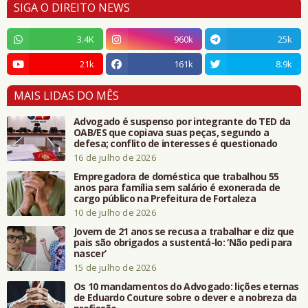
SIGA O DIREITO NEWS
3.4K
960k
25k
21k
161k
8.9k
MAIS LIDAS DO MÊS
Advogado é suspenso por integrante do TED da
OAB/ES que copiava suas peças, segundo a
defesa; conflito de interesses é questionado
16 de julho de 2026
Empregadora de doméstica que trabalhou 55
anos para família sem salário é exonerada de
cargo público na Prefeitura de Fortaleza
10 de julho de 2026
Jovem de 21 anos se recusa a trabalhar e diz que
pais são obrigados a sustentá-lo: ‘Não pedi para
nascer’
15 de julho de 2026
Os 10 mandamentos do Advogado: lições eternas
de Eduardo Couture sobre o dever e a nobreza da