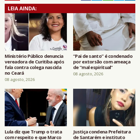
LEIA AINDA:
Ministério Público denuncia
“Pai de santo” é condenado
vereadora de Curitiba após
por extorsão com ameaça
fala contra colega nascida
de “mal espiritual”
no Ceará
08 agosto, 2026
08 agosto, 2026
Lula diz que Trump o trata
Justiça condena Prefeitura
com respeito e que Marco
de Santarém e instituto