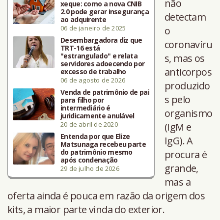
não
xeque: como a nova CNIB
2.0 pode gerar insegurança
detectam
ao adquirente
06 de janeiro de 2025
o
Desembargadora diz que
coronavíru
TRT-16 está
"estrangulado" e relata
s, mas os
servidores adoecendo por
anticorpos
excesso de trabalho
06 de agosto de 2026
produzido
Venda de patrimônio de pai
s pelo
para filho por
intermediário é
organismo
juridicamente anulável
20 de abril de 2020
(IgM e
Entenda por que Elize
IgG). A
Matsunaga recebeu parte
do patrimônio mesmo
procura é
após condenação
grande,
29 de julho de 2026
mas a
oferta ainda é pouca em razão da origem dos
kits, a maior parte vinda do exterior.