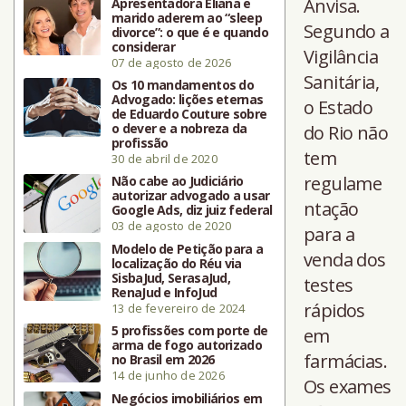
Anvisa.
Apresentadora Eliana e
marido aderem ao “sleep
Segundo a
divorce”: o que é e quando
considerar
Vigilância
07 de agosto de 2026
Sanitária,
Os 10 mandamentos do
Advogado: lições eternas
o Estado
de Eduardo Couture sobre
o dever e a nobreza da
do Rio não
profissão
tem
30 de abril de 2020
regulame
Não cabe ao Judiciário
autorizar advogado a usar
ntação
Google Ads, diz juiz federal
03 de agosto de 2020
para a
Modelo de Petição para a
venda dos
localização do Réu via
SisbaJud, SerasaJud,
testes
RenaJud e InfoJud
rápidos
13 de fevereiro de 2024
5 profissões com porte de
em
arma de fogo autorizado
farmácias.
no Brasil em 2026
14 de junho de 2026
Os exames
Negócios imobiliários em