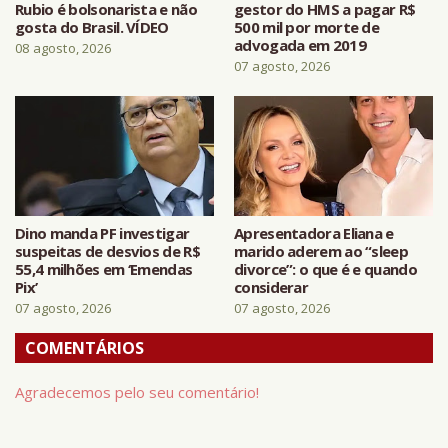
Rubio é bolsonarista e não
gestor do HMS a pagar R$
gosta do Brasil. VÍDEO
500 mil por morte de
advogada em 2019
08 agosto, 2026
07 agosto, 2026
Dino manda PF investigar
Apresentadora Eliana e
suspeitas de desvios de R$
marido aderem ao “sleep
55,4 milhões em ‘Emendas
divorce”: o que é e quando
Pix’
considerar
07 agosto, 2026
07 agosto, 2026
COMENTÁRIOS
Agradecemos pelo seu comentário!