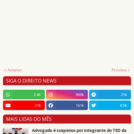
Anterior
Próxima
SIGA O DIREITO NEWS
3.4K
960k
25k
21k
161k
8.9k
MAIS LIDAS DO MÊS
Advogado é suspenso por integrante do TED da