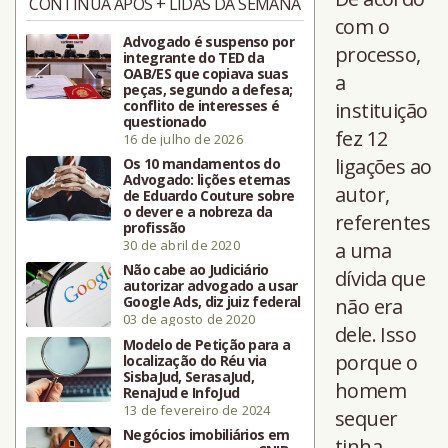
CONTINUA APÓS + LIDAS DA SEMANA
com o
Advogado é suspenso por
processo,
integrante do TED da
OAB/ES que copiava suas
a
peças, segundo a defesa;
conflito de interesses é
instituição
questionado
fez 12
16 de julho de 2026
ligações ao
Os 10 mandamentos do
Advogado: lições eternas
autor,
de Eduardo Couture sobre
o dever e a nobreza da
referentes
profissão
30 de abril de 2020
a uma
Não cabe ao Judiciário
dívida que
autorizar advogado a usar
Google Ads, diz juiz federal
não era
03 de agosto de 2020
dele. Isso
Modelo de Petição para a
porque o
localização do Réu via
SisbaJud, SerasaJud,
homem
RenaJud e InfoJud
13 de fevereiro de 2024
sequer
Negócios imobiliários em
tinha