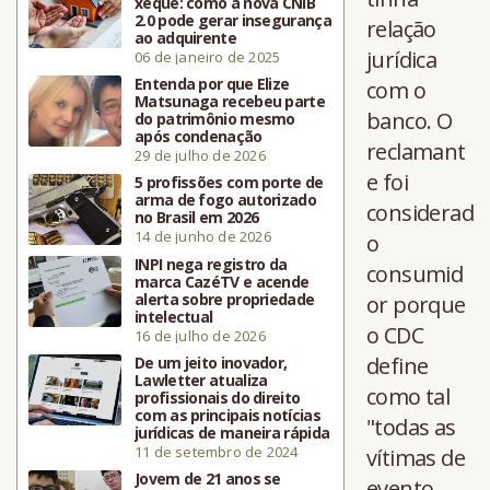
xeque: como a nova CNIB
2.0 pode gerar insegurança
relação
ao adquirente
jurídica
06 de janeiro de 2025
Entenda por que Elize
com o
Matsunaga recebeu parte
banco. O
do patrimônio mesmo
após condenação
reclamant
29 de julho de 2026
e foi
5 profissões com porte de
arma de fogo autorizado
considerad
no Brasil em 2026
14 de junho de 2026
o
INPI nega registro da
consumid
marca CazéTV e acende
alerta sobre propriedade
or porque
intelectual
o CDC
16 de julho de 2026
define
De um jeito inovador,
Lawletter atualiza
como tal
profissionais do direito
com as principais notícias
"todas as
jurídicas de maneira rápida
11 de setembro de 2024
vítimas de
Jovem de 21 anos se
evento