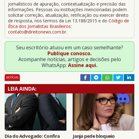
jornalísticos de apuração, contextualização e precisão das
informações. Pessoas ou instituições mencionadas podem
solicitar correção, atualização, retificação ou exercer direito
de resposta, nos termos da Lei 13.188/2015 e do
Código de
Ética dos Jornalistas Brasileiros
:
contato@direitonews.com.br
.
Seu escritório atuou em um caso semelhante?
Publique conosco.
Acompanhe notícias, artigos e decisões pelo
WhatsApp:
Assine aqui.
NOTÍCIAS
LEIA AINDA:
Dia do Advogado: Confira
Janja pede bloqueio