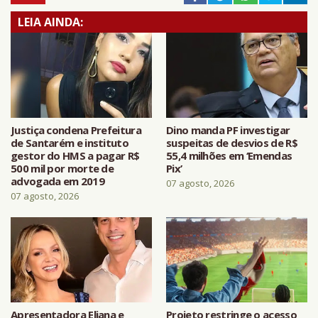
LEIA AINDA:
Justiça condena Prefeitura
Dino manda PF investigar
de Santarém e instituto
suspeitas de desvios de R$
gestor do HMS a pagar R$
55,4 milhões em ‘Emendas
500 mil por morte de
Pix’
advogada em 2019
07 agosto, 2026
07 agosto, 2026
Apresentadora Eliana e
Projeto restringe o acesso