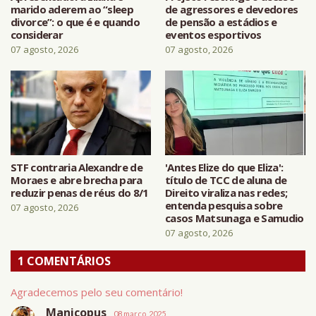
marido aderem ao “sleep
de agressores e devedores
divorce”: o que é e quando
de pensão a estádios e
considerar
eventos esportivos
07 agosto, 2026
07 agosto, 2026
STF contraria Alexandre de
'Antes Elize do que Eliza':
Moraes e abre brecha para
título de TCC de aluna de
reduzir penas de réus do 8/1
Direito viraliza nas redes;
entenda pesquisa sobre
07 agosto, 2026
casos Matsunaga e Samudio
07 agosto, 2026
1 COMENTÁRIOS
Agradecemos pelo seu comentário!
Manicopus
08 março, 2025