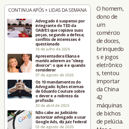
O homem,
CONTINUA APÓS + LIDAS DA SEMANA
dono de
Advogado é suspenso por
um
integrante do TED da
OAB/ES que copiava suas
comércio
peças, segundo a defesa;
conflito de interesses é
de doces,
questionado
brinquedo
16 de julho de 2026
s e jogos
Apresentadora Eliana e
marido aderem ao “sleep
eletrônico
divorce”: o que é e quando
considerar
s, tentou
07 de agosto de 2026
importar
Os 10 mandamentos do
Advogado: lições eternas
da China
de Eduardo Couture sobre
o dever e a nobreza da
42
profissão
máquinas
30 de abril de 2020
de bichos
Não cabe ao Judiciário
autorizar advogado a usar
de pelúcia.
Google Ads, diz juiz federal
03 de agosto de 2020