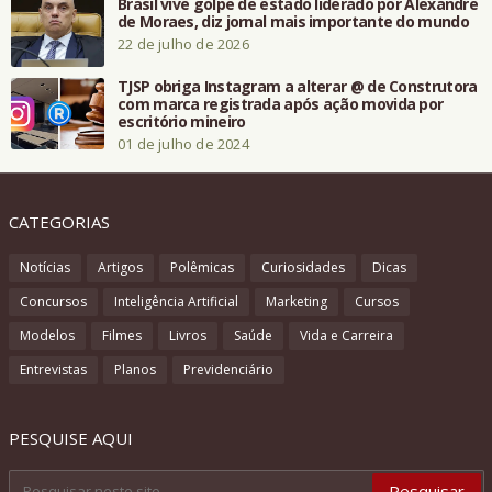
Brasil vive golpe de estado liderado por Alexandre
de Moraes, diz jornal mais importante do mundo
22 de julho de 2026
TJSP obriga Instagram a alterar @ de Construtora
com marca registrada após ação movida por
escritório mineiro
01 de julho de 2024
CATEGORIAS
Notícias
Artigos
Polêmicas
Curiosidades
Dicas
Concursos
Inteligência Artificial
Marketing
Cursos
Modelos
Filmes
Livros
Saúde
Vida e Carreira
Entrevistas
Planos
Previdenciário
PESQUISE AQUI