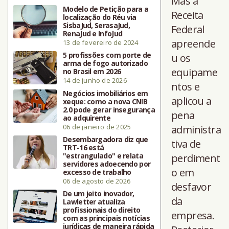
Mas a
Modelo de Petição para a
Receita
localização do Réu via
SisbaJud, SerasaJud,
Federal
RenaJud e InfoJud
apreende
13 de fevereiro de 2024
5 profissões com porte de
u os
arma de fogo autorizado
equipame
no Brasil em 2026
14 de junho de 2026
ntos e
Negócios imobiliários em
aplicou a
xeque: como a nova CNIB
2.0 pode gerar insegurança
pena
ao adquirente
06 de janeiro de 2025
administra
Desembargadora diz que
tiva de
TRT-16 está
"estrangulado" e relata
perdiment
servidores adoecendo por
o em
excesso de trabalho
06 de agosto de 2026
desfavor
De um jeito inovador,
da
Lawletter atualiza
profissionais do direito
empresa.
com as principais notícias
jurídicas de maneira rápida