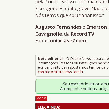
pela Corte. "Se isso for uma man
isso agora. É muito grave. Não po
Nós temos que solucionar isso."
Augusto Fernandes
e
Emerson 
Cavagnolle
, da
Record TV
Fonte:
noticias.r7.com
Nota editorial
– O Direito News adota critér
informações. Pessoas ou instituições mencion
exercer direito de resposta, nos termos da 
contato@direitonews.com.br
.
Seu escritório atuou em
Acompanhe notícias, artig
NOTÍCIAS
LEIA AINDA: