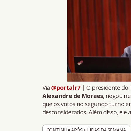
Via
@portalr7
| O presidente do T
Alexandre de Moraes
, negou nes
que os votos no segundo turno e
desconsiderados. Além disso, ele a
CONTINUA APÓS + LIDAS DA SEMANA