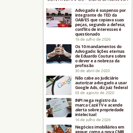
Advogado é suspenso por
integrante do TED da
OAB/ES que copiava suas
peças, segundo a defesa;
conflito de interesses é
questionado
16 de julho de 2026
Os 10 mandamentos do
Advogado: lições eternas
de Eduardo Couture sobre
o dever e a nobreza da
profissão
30 de abril de 2020
Não cabe ao Judiciário
autorizar advogado a usar
Google Ads, diz juiz federal
03 de agosto de 2020
INPI nega registro da
marca CazéTV e acende
alerta sobre propriedade
intelectual
16 de julho de 2026
Negócios imobiliários em
xeque: como a nova CNIB