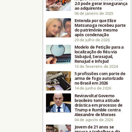
2.0 pode gerar insegurança
ao adquirente
06 de janeiro de 2025
Entenda por que Elize
Matsunaga recebeu parte
do patrimônio mesmo
após condenação
29 de julho de 2026
Modelo de Petição para a
localização do Réu via
SisbaJud, SerasaJud,
RenaJud e InfoJud
13 de fevereiro de 2024
5 profissões com porte de
arma de fogo autorizado
no Brasil em 2026
14 de junho de 2026
Reviravolta! Governo
brasileiro toma atitude
drástica em processo de
Trump e Rumble contra
Alexandre de Moraes
04 de agosto de 2026
Jovem de 21 anos se
recusa a trabalhar e diz