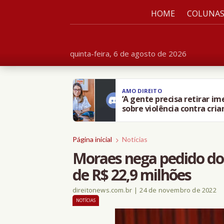
HOME
COLUNA
quinta-feira, 6 de agosto de 2026
AMO DIREITO
‘A gente precisa retirar i
sobre violência contra cria
Página inicial
Notícias
Moraes nega pedido do 
de R$ 22,9 milhões
direitonews.com.br
|
24 de novembro de 2022
NOTÍCIAS