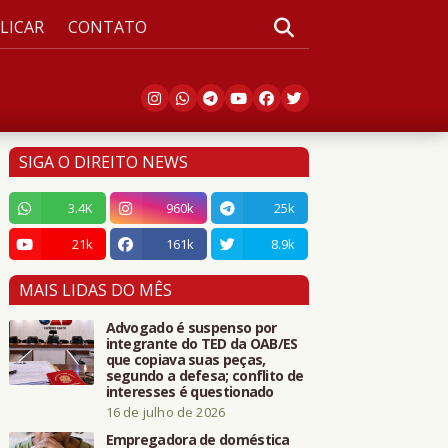
LICAR
CONTATO
SIGA O DIREITO NEWS
3.4K
960k
25k
21k
161k
8.9k
MAIS LIDAS DO MÊS
Advogado é suspenso por
integrante do TED da OAB/ES
que copiava suas peças,
segundo a defesa; conflito de
interesses é questionado
16 de julho de 2026
Empregadora de doméstica