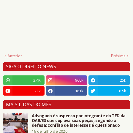
Anterior
Próxima
SIGA O DIREITO NEWS
3.4K
960k
25k
21k
161k
8.9k
MAIS LIDAS DO MÊS
Advogado é suspenso por integrante do TED da
OAB/ES que copiava suas peças, segundo a
defesa; conflito de interesses é questionado
16 de julho de 2026