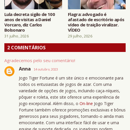
Lula decreta sigilo de 100
Flagra: advogado é
anos de visitas a Daniel
afastado de escritório após
Vorcaro, diz Carlos
vídeo de traição viralizar.
Bolsonaro
VÍDEO
31 julho, 2026
29 julho, 2026
2 COMENTÁRIOS
Agradecemos pelo seu comentário!
Anna
14 outubro, 2023
Jogo Tiger Fortune é um site único e emocionante para
todos os entusiastas de jogos de azar. Com uma
variedade de opções de jogos, incluindo caça-níqueis,
pôquer e roleta, este site oferece uma experiência de
jogo excepcional. Além disso, o
On-line
Jogo Tiger
Fortune também oferece promoções exclusivas e bônus
generosos para seus jogadores, tornando-o ainda mais
emocionante. Com uma interface fácil de usar e uma
equipe de suporte dedicada, os jogadores podem