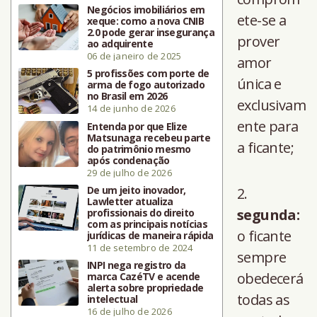
Negócios imobiliários em
ete-se a
xeque: como a nova CNIB
2.0 pode gerar insegurança
prover
ao adquirente
06 de janeiro de 2025
amor
5 profissões com porte de
única e
arma de fogo autorizado
no Brasil em 2026
exclusivam
14 de junho de 2026
ente para
Entenda por que Elize
Matsunaga recebeu parte
a ficante;
do patrimônio mesmo
após condenação
29 de julho de 2026
De um jeito inovador,
Lawletter atualiza
segunda:
profissionais do direito
com as principais notícias
o ficante
jurídicas de maneira rápida
11 de setembro de 2024
sempre
INPI nega registro da
obedecerá
marca CazéTV e acende
alerta sobre propriedade
todas as
intelectual
16 de julho de 2026