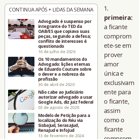
CONTINUA APÓS + LIDAS DA SEMANA
primeira:
Advogado é suspenso por
a ficante
integrante do TED da
OAB/ES que copiava suas
comprom
peças, segundo a defesa;
conflito de interesses é
ete-se em
questionado
16 de julho de 2026
prover
Os 10 mandamentos do
amor
Advogado: lições eternas
de Eduardo Couture sobre
única e
o dever e a nobreza da
profissão
exclusivam
30 de abril de 2020
ente para
Não cabe ao Judiciário
autorizar advogado a usar
o ficante,
Google Ads, diz juiz federal
03 de agosto de 2020
assim
Modelo de Petição para a
como o
localização do Réu via
SisbaJud, SerasaJud,
ficante
RenaJud e InfoJud
13 de fevereiro de 2024
comprom