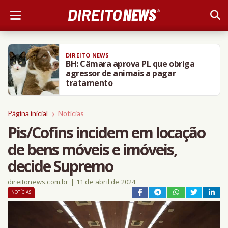
DIREITO NEWS
BH: Câmara aprova PL que obriga
agressor de animais a pagar
tratamento
Página inicial
Notícias
Pis/Cofins incidem em locação
de bens móveis e imóveis,
decide Supremo
direitonews.com.br
|
11 de abril de 2024
NOTÍCIAS