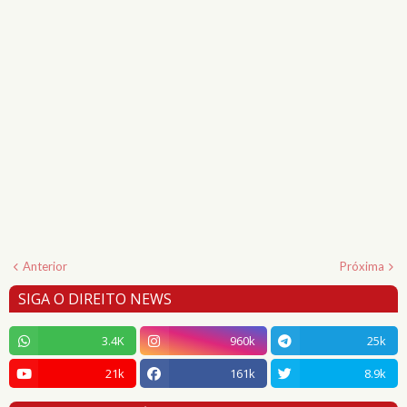
Anterior
Próxima
SIGA O DIREITO NEWS
3.4K
960k
25k
21k
161k
8.9k