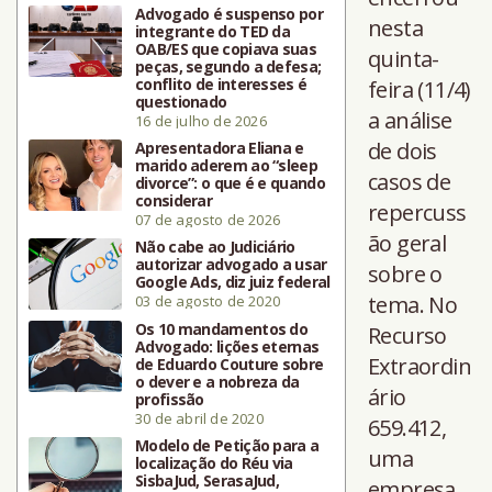
Advogado é suspenso por
nesta
integrante do TED da
OAB/ES que copiava suas
quinta-
peças, segundo a defesa;
conflito de interesses é
feira (11/4)
questionado
a análise
16 de julho de 2026
de dois
Apresentadora Eliana e
marido aderem ao “sleep
casos de
divorce”: o que é e quando
considerar
repercuss
07 de agosto de 2026
ão geral
Não cabe ao Judiciário
autorizar advogado a usar
sobre o
Google Ads, diz juiz federal
tema. No
03 de agosto de 2020
Os 10 mandamentos do
Recurso
Advogado: lições eternas
Extraordin
de Eduardo Couture sobre
o dever e a nobreza da
ário
profissão
30 de abril de 2020
659.412,
Modelo de Petição para a
uma
localização do Réu via
SisbaJud, SerasaJud,
empresa