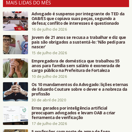
MAIS LIDAS DO MÊS
Advogado é suspenso por integrante do TED da
OAB/ES que copiava suas peças, segundo a
defesa; conflito de interesses é questionado
16 de julho de 2026
Jovem de 21 anos se recusa a trabalhar e diz que
pais são obrigados a sustentá-lo: ‘Não pedi para
nascer’
15 de julho de 2026
Empregadora de doméstica que trabalhou 55
anos para família sem salário é exonerada de
cargo público na Prefeitura de Fortaleza
10 de julho de 2026
Os 10 mandamentos do Advogado: lições eternas
de Eduardo Couture sobre o dever e a nobreza da
profissão
30 de abril de 2020
Erros gerados por inteligência artificial
preocupam advogados e levam OAB a criar
ferramenta de verificação
17 de julho de 2026
5 profissões com porte de arma de fogo