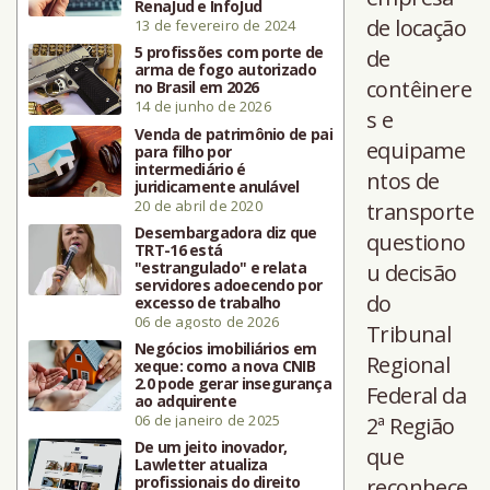
RenaJud e InfoJud
de locação
13 de fevereiro de 2024
5 profissões com porte de
de
arma de fogo autorizado
contêinere
no Brasil em 2026
14 de junho de 2026
s e
Venda de patrimônio de pai
equipame
para filho por
intermediário é
ntos de
juridicamente anulável
20 de abril de 2020
transporte
Desembargadora diz que
questiono
TRT-16 está
"estrangulado" e relata
u decisão
servidores adoecendo por
do
excesso de trabalho
06 de agosto de 2026
Tribunal
Negócios imobiliários em
Regional
xeque: como a nova CNIB
2.0 pode gerar insegurança
Federal da
ao adquirente
06 de janeiro de 2025
2ª Região
De um jeito inovador,
que
Lawletter atualiza
profissionais do direito
reconhece