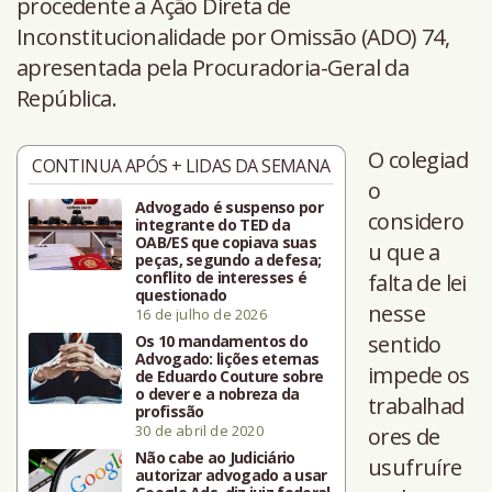
procedente a Ação Direta de
Inconstitucionalidade por Omissão (ADO) 74,
apresentada pela Procuradoria-Geral da
República.
O colegiad
CONTINUA APÓS + LIDAS DA SEMANA
o
Advogado é suspenso por
considero
integrante do TED da
OAB/ES que copiava suas
u que a
peças, segundo a defesa;
conflito de interesses é
falta de lei
questionado
nesse
16 de julho de 2026
sentido
Os 10 mandamentos do
Advogado: lições eternas
impede os
de Eduardo Couture sobre
o dever e a nobreza da
trabalhad
profissão
30 de abril de 2020
ores de
Não cabe ao Judiciário
usufruíre
autorizar advogado a usar