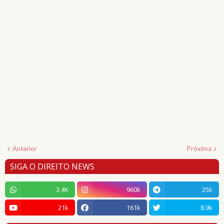
Anterior
Próxima
SIGA O DIREITO NEWS
3.4K
960k
25k
21k
161k
8.9k