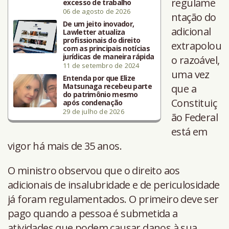
regulame
excesso de trabalho
06 de agosto de 2026
ntação do
De um jeito inovador,
adicional
Lawletter atualiza
profissionais do direito
extrapolou
com as principais notícias
jurídicas de maneira rápida
o razoável,
11 de setembro de 2024
uma vez
Entenda por que Elize
Matsunaga recebeu parte
que a
do patrimônio mesmo
Constituiç
após condenação
29 de julho de 2026
ão Federal
está em
vigor há mais de 35 anos.
O ministro observou que o direito aos
adicionais de insalubridade e de periculosidade
já foram regulamentados. O primeiro deve ser
pago quando a pessoa é submetida a
atividades que podem causar danos à sua