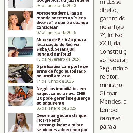
Google Ads, diz juiz federal
m desse
03 de agosto de 2020
direito,
Apresentadora Eliana e
garantido
marido aderem ao “sleep
divorce”: o que é e quando
no artigo
considerar
07 de agosto de 2026
7º, inciso
Modelo de Petição para a
XXIII, da
localização do Réu via
SisbaJud, SerasaJud,
Constituiç
RenaJud e InfoJud
ão Federal.
13 de fevereiro de 2024
5 profissões com porte de
Segundo o
arma de fogo autorizado
relator,
no Brasil em 2026
14 de junho de 2026
ministro
Negócios imobiliários em
Gilmar
xeque: como a nova CNIB
2.0 pode gerar insegurança
Mendes, o
ao adquirente
06 de janeiro de 2025
tempo
Desembargadora diz que
razoável
TRT-16 está
"estrangulado" e relata
para a
servidores adoecendo por