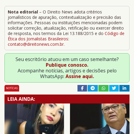
Nota editorial
– O Direito News adota critérios
jornalísticos de apuração, contextualização e precisão das
informações. Pessoas ou instituições mencionadas podem
solicitar correção, atualização, retificação ou exercer direito
de resposta, nos termos da Lei 13.188/2015 e do
Código de
Ética dos Jornalistas Brasileiros
:
contato@direitonews.com.br
.
Seu escritório atuou em um caso semelhante?
Publique conosco.
Acompanhe notícias, artigos e decisões pelo
WhatsApp:
Assine aqui.
NOTÍCIAS
LEIA AINDA: