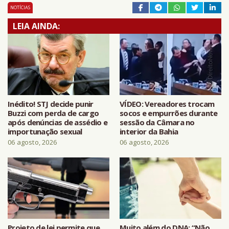
NOTÍCIAS
LEIA AINDA:
Inédito! STJ decide punir
VÍDEO: Vereadores trocam
Buzzi com perda de cargo
socos e empurrões durante
após denúncias de assédio e
sessão da Câmara no
importunação sexual
interior da Bahia
06 agosto, 2026
06 agosto, 2026
Projeto de lei permite que
Muito além do DNA: “Não