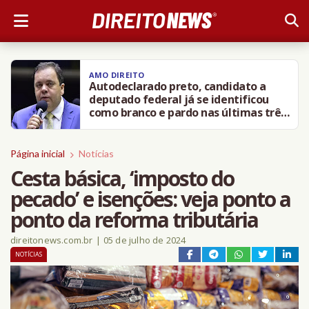
DIREITO NEWS
Inédito! STJ decide punir Buzzi com
perda de cargo após denúncias de
assédio e importunação sexual
Página inicial
Notícias
Cesta básica, ‘imposto do
pecado’ e isenções: veja ponto a
ponto da reforma tributária
direitonews.com.br
|
05 de julho de 2024
NOTÍCIAS