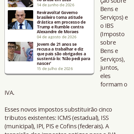
ção sobre
14 de junho de 2026
Bens e
Reviravolta! Governo
Serviços) e
brasileiro toma atitude
drástica em processo de
o IBS
Trump e Rumble contra
Alexandre de Moraes
(Imposto
04 de agosto de 2026
sobre
Jovem de 21 anos se
recusa a trabalhar e diz
Bens e
que pais são obrigados a
Serviços),
sustentá-lo: ‘Não pedi para
nascer’
juntos,
15 de julho de 2026
eles
formam o
IVA.
Esses novos impostos substituirão cinco
tributos existentes: ICMS (estadual), ISS
(municipal), IPI, PIS e Cofins (federais). A