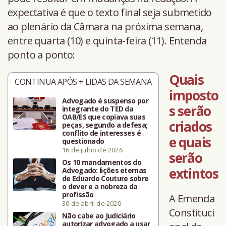
expectativa é que o texto final seja submetido
ao plenário da Câmara na próxima semana,
entre quarta (10) e quinta-feira (11). Entenda
ponto a ponto:
Quais
CONTINUA APÓS + LIDAS DA SEMANA
imposto
Advogado é suspenso por
s serão
integrante do TED da
OAB/ES que copiava suas
criados
peças, segundo a defesa;
conflito de interesses é
e quais
questionado
16 de julho de 2026
serão
Os 10 mandamentos do
extintos
Advogado: lições eternas
de Eduardo Couture sobre
o dever e a nobreza da
profissão
A Emenda
30 de abril de 2020
Constituci
Não cabe ao Judiciário
autorizar advogado a usar