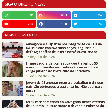
SIGA O DIREITO NEWS
3.4K
960k
25k
21k
161k
8.9k
MAIS LIDAS DO MÊS
Advogado é suspenso por integrante do TED da
OAB/ES que copiava suas peças, segundo a
defesa; conflito de interesses é questionado
16 de julho de 2026
Empregadora de doméstica que trabalhou 55
anos para família sem salário é exonerada de
cargo público na Prefeitura de Fortaleza
10 de julho de 2026
Jovem de 21 anos se recusa a trabalhar e diz que
pais são obrigados a sustentá-lo: ‘Não pedi para
nascer’
15 de julho de 2026
Os 10 mandamentos do Advogado: lições eternas
de Eduardo Couture sobre o dever e a nobreza da