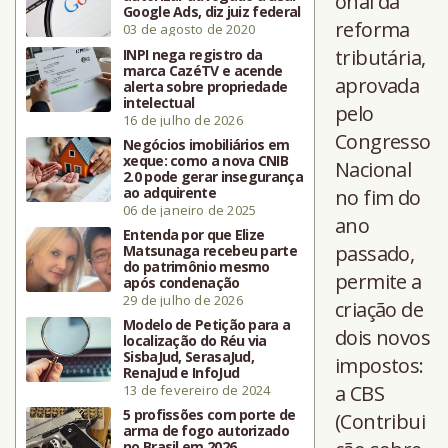
onal da
Google Ads, diz juiz federal
reforma
03 de agosto de 2020
tributária,
INPI nega registro da
marca CazéTV e acende
aprovada
alerta sobre propriedade
intelectual
pelo
16 de julho de 2026
Congresso
Negócios imobiliários em
xeque: como a nova CNIB
Nacional
2.0 pode gerar insegurança
ao adquirente
no fim do
06 de janeiro de 2025
ano
Entenda por que Elize
passado,
Matsunaga recebeu parte
do patrimônio mesmo
permite a
após condenação
29 de julho de 2026
criação de
Modelo de Petição para a
dois novos
localização do Réu via
SisbaJud, SerasaJud,
impostos:
RenaJud e InfoJud
a CBS
13 de fevereiro de 2024
5 profissões com porte de
(Contribui
arma de fogo autorizado
no Brasil em 2026