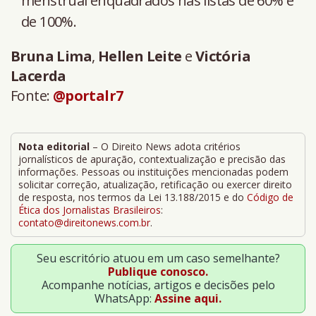
menstrual enquadrados nas listas de 60% e
de 100%.
Bruna Lima
,
Hellen Leite
e
Victória
Lacerda
Fonte:
@portalr7
Nota editorial
– O Direito News adota critérios
jornalísticos de apuração, contextualização e precisão das
informações. Pessoas ou instituições mencionadas podem
solicitar correção, atualização, retificação ou exercer direito
de resposta, nos termos da Lei 13.188/2015 e do
Código de
Ética dos Jornalistas Brasileiros
:
contato@direitonews.com.br
.
Seu escritório atuou em um caso semelhante?
Publique conosco.
Acompanhe notícias, artigos e decisões pelo
WhatsApp:
Assine aqui.