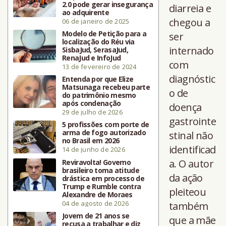
2.0 pode gerar insegurança
diarreia e
ao adquirente
chegou a
06 de janeiro de 2025
Modelo de Petição para a
ser
localização do Réu via
internado
SisbaJud, SerasaJud,
RenaJud e InfoJud
com
13 de fevereiro de 2024
diagnóstic
Entenda por que Elize
Matsunaga recebeu parte
o de
do patrimônio mesmo
após condenação
doença
29 de julho de 2026
gastrointe
5 profissões com porte de
arma de fogo autorizado
stinal não
no Brasil em 2026
identificad
14 de junho de 2026
a. O autor
Reviravolta! Governo
brasileiro toma atitude
da ação
drástica em processo de
Trump e Rumble contra
pleiteou
Alexandre de Moraes
04 de agosto de 2026
também
Jovem de 21 anos se
que a mãe
recusa a trabalhar e diz