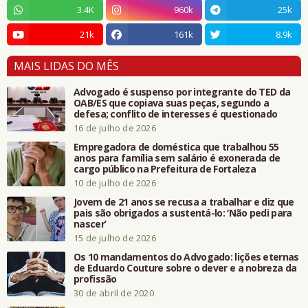
3.4K
960k
25k
21k
161k
8.9k
MAIS LIDAS DO MÊS
Advogado é suspenso por integrante do TED da
OAB/ES que copiava suas peças, segundo a
defesa; conflito de interesses é questionado
16 de julho de 2026
Empregadora de doméstica que trabalhou 55
anos para família sem salário é exonerada de
cargo público na Prefeitura de Fortaleza
10 de julho de 2026
Jovem de 21 anos se recusa a trabalhar e diz que
pais são obrigados a sustentá-lo: ‘Não pedi para
nascer’
15 de julho de 2026
Os 10 mandamentos do Advogado: lições eternas
de Eduardo Couture sobre o dever e a nobreza da
profissão
30 de abril de 2020