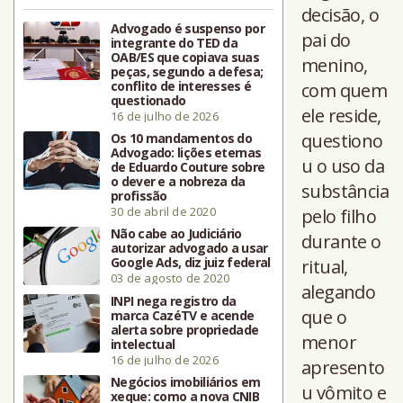
decisão, o
Advogado é suspenso por
pai do
integrante do TED da
OAB/ES que copiava suas
menino,
peças, segundo a defesa;
conflito de interesses é
com quem
questionado
ele reside,
16 de julho de 2026
questiono
Os 10 mandamentos do
Advogado: lições eternas
u o uso da
de Eduardo Couture sobre
o dever e a nobreza da
substância
profissão
30 de abril de 2020
pelo filho
Não cabe ao Judiciário
durante o
autorizar advogado a usar
Google Ads, diz juiz federal
ritual,
03 de agosto de 2020
alegando
INPI nega registro da
que o
marca CazéTV e acende
alerta sobre propriedade
menor
intelectual
16 de julho de 2026
apresento
Negócios imobiliários em
u vômito e
xeque: como a nova CNIB