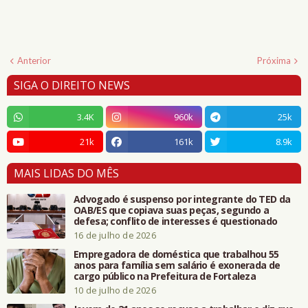
Anterior
Próxima
SIGA O DIREITO NEWS
3.4K
960k
25k
21k
161k
8.9k
MAIS LIDAS DO MÊS
Advogado é suspenso por integrante do TED da
OAB/ES que copiava suas peças, segundo a
defesa; conflito de interesses é questionado
16 de julho de 2026
Empregadora de doméstica que trabalhou 55
anos para família sem salário é exonerada de
cargo público na Prefeitura de Fortaleza
10 de julho de 2026