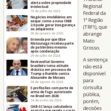
alerta sobre propriedade
Regional
intelectual
16 de julho de 2026
Federal da
Negócios imobiliários em
1ª Região
xeque: como a nova CNIB
2.0 pode gerar insegurança
(TRF1), que
ao adquirente
abrange
06 de janeiro de 2025
Entenda por que Elize
Mato
Matsunaga recebeu parte
Grosso.
do patrimônio mesmo
após condenação
29 de julho de 2026
A sentença
Reviravolta! Governo
brasileiro toma atitude
não está
drástica em processo de
disponível
Trump e Rumble contra
Alexandre de Moraes
para
04 de agosto de 2026
consulta
5 profissões com porte de
arma de fogo autorizado
pública,
no Brasil em 2026
14 de junho de 2026
porém,
OAB-SC lança calculadora
decisões
gratuita que revela o custo