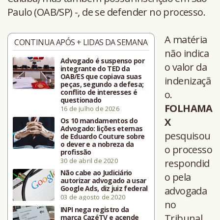
Paulo (OAB/SP) -, de se defender no processo.
A matéria
CONTINUA APÓS + LIDAS DA SEMANA
não indica
Advogado é suspenso por
o valor da
integrante do TED da
OAB/ES que copiava suas
indenizaçã
peças, segundo a defesa;
conflito de interesses é
o.
questionado
FOLHAMA
16 de julho de 2026
X
Os 10 mandamentos do
Advogado: lições eternas
pesquisou
de Eduardo Couture sobre
o dever e a nobreza da
o processo
profissão
30 de abril de 2020
respondid
Não cabe ao Judiciário
o pela
autorizar advogado a usar
Google Ads, diz juiz federal
advogada
03 de agosto de 2020
no
INPI nega registro da
Tribunal
marca CazéTV e acende