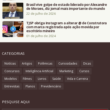
Brasil vive golpe de estado liderado por Alexandre
de Moraes, diz jornal mais importante do mundo
22 de julho de 2026
TJSP obriga Instagram a alterar @ de Construtora
com marca registrada após ação movida por
escritório mineiro
01 de julho de 2024
CATEGORIAS
Notícias
Artigos
Polêmicas
Curiosidades
Dicas
Concursos
Inteligência Artificial
Marketing
Cursos
Modelos
Filmes
Livros
Saúde
Vida e Carreira
Entrevistas
Planos
Previdenciário
PESQUISE AQUI