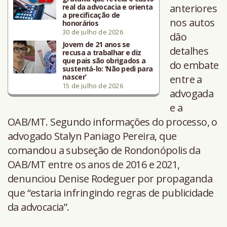
anteriores
real da advocacia e orienta
a precificação de
nos autos
honorários
30 de julho de 2026
dão
Jovem de 21 anos se
detalhes
recusa a trabalhar e diz
que pais são obrigados a
do embate
sustentá-lo: ‘Não pedi para
nascer’
entre a
15 de julho de 2026
advogada
e a
OAB/MT. Segundo informações do processo, o
advogado Stalyn Paniago Pereira, que
comandou a subseção de Rondonópolis da
OAB/MT entre os anos de 2016 e 2021,
denunciou Denise Rodeguer por propaganda
que “estaria infringindo regras de publicidade
da advocacia”.