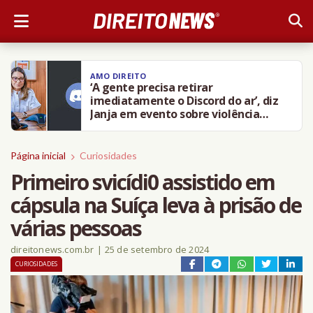
AMO DIREITO
‘A gente precisa retirar
imediatamente o Discord do ar’, diz
Janja em evento sobre violência
contra crianças
Página inicial
Curiosidades
Primeiro svicídi0 assistido em
cápsula na Suíça leva à prisão de
várias pessoas
direitonews.com.br
|
25 de setembro de 2024
CURIOSIDADES