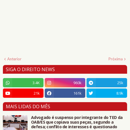
Anterior
Próxima
SIGA O DIREITO NEWS
3.4K
960k
25k
21k
161k
8.9k
MAIS LIDAS DO MÊS
Advogado é suspenso por integrante do TED da
OAB/ES que copiava suas peças, segundo a
defesa; conflito de interesses é questionado