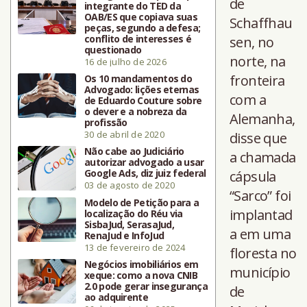
de
integrante do TED da
OAB/ES que copiava suas
Schaffhau
peças, segundo a defesa;
conflito de interesses é
sen, no
questionado
norte, na
16 de julho de 2026
fronteira
Os 10 mandamentos do
Advogado: lições eternas
com a
de Eduardo Couture sobre
o dever e a nobreza da
Alemanha,
profissão
30 de abril de 2020
disse que
Não cabe ao Judiciário
a chamada
autorizar advogado a usar
Google Ads, diz juiz federal
cápsula
03 de agosto de 2020
“Sarco” foi
Modelo de Petição para a
implantad
localização do Réu via
SisbaJud, SerasaJud,
a em uma
RenaJud e InfoJud
13 de fevereiro de 2024
floresta no
Negócios imobiliários em
município
xeque: como a nova CNIB
2.0 pode gerar insegurança
de
ao adquirente