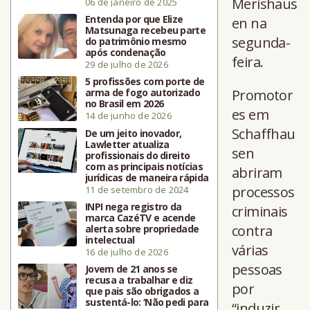
Merishaus
06 de janeiro de 2025
Entenda por que Elize
en na
Matsunaga recebeu parte
segunda-
do patrimônio mesmo
após condenação
feira.
29 de julho de 2026
5 profissões com porte de
arma de fogo autorizado
Promotor
no Brasil em 2026
es em
14 de junho de 2026
Schaffhau
De um jeito inovador,
Lawletter atualiza
sen
profissionais do direito
com as principais notícias
abriram
jurídicas de maneira rápida
processos
11 de setembro de 2024
INPI nega registro da
criminais
marca CazéTV e acende
contra
alerta sobre propriedade
intelectual
várias
16 de julho de 2026
pessoas
Jovem de 21 anos se
recusa a trabalhar e diz
por
que pais são obrigados a
sustentá-lo: ‘Não pedi para
“induzir,