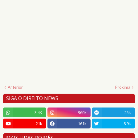
Anterior
Próxima
SIGA O DIREITO NEWS
3.4K
960k
25k
21k
161k
8.9k
MAIS LIDAS DO MÊS