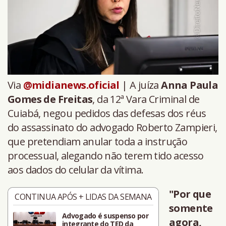
Via
@midianews.oficial
| A juíza
Anna Paula
Gomes de Freitas
, da 12ª Vara Criminal de
Cuiabá, negou pedidos das defesas dos réus
do assassinato do advogado Roberto Zampieri,
que pretendiam anular toda a instrução
processual, alegando não terem tido acesso
aos dados do celular da vítima.
"Por que
CONTINUA APÓS + LIDAS DA SEMANA
somente
Advogado é suspenso por
agora,
integrante do TED da