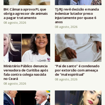
BH: Câmara aprova PL que
TJ/RJ revê decisão e manda
obriga agressor de animais
indenizar lutador preso
a pagar tratamento
injustamente por quase 6
anos
08 agosto, 2026
08 agosto, 2026
Ministério Público denuncia
“Pai de santo” é condenado
vereadora de Curitiba após
por extorsão com ameaça
fala contra colega nascida
de “mal espiritual”
no Ceará
08 agosto, 2026
08 agosto, 2026