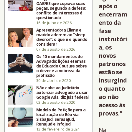
OAB/ES que copiava suas
após o
peças, segundo a defesa;
conflito de interesses é
encerram
questionado
ento da
16 de julho de 2026
fase
Apresentadora Eliana e
marido aderem ao “sleep
instrutóri
divorce”: o que é e quando
considerar
a, os
07 de agosto de 2026
novos
Os 10 mandamentos do
Advogado: lições eternas
patronos
de Eduardo Couture sobre
o dever e a nobreza da
estão se
profissão
insurgind
30 de abril de 2020
o quanto
Não cabe ao Judiciário
autorizar advogado a usar
ao não
Google Ads, diz juiz federal
03 de agosto de 2020
acesso às
Modelo de Petição para a
provas."
localização do Réu via
SisbaJud, SerasaJud,
RenaJud e InfoJud
Na
13 de fevereiro de 2024