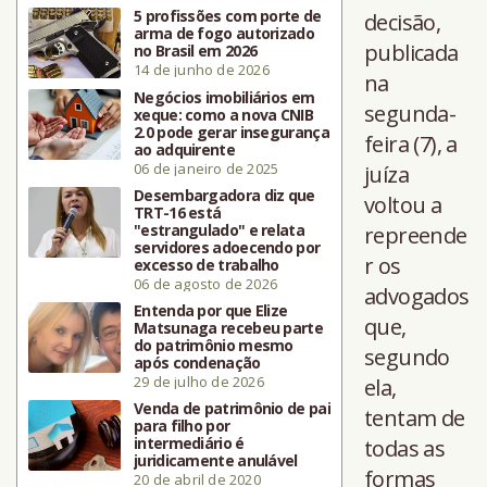
5 profissões com porte de
decisão,
arma de fogo autorizado
publicada
no Brasil em 2026
14 de junho de 2026
na
Negócios imobiliários em
segunda-
xeque: como a nova CNIB
2.0 pode gerar insegurança
feira (7), a
ao adquirente
06 de janeiro de 2025
juíza
Desembargadora diz que
voltou a
TRT-16 está
"estrangulado" e relata
repreende
servidores adoecendo por
r os
excesso de trabalho
06 de agosto de 2026
advogados
Entenda por que Elize
que,
Matsunaga recebeu parte
do patrimônio mesmo
segundo
após condenação
29 de julho de 2026
ela,
Venda de patrimônio de pai
tentam de
para filho por
intermediário é
todas as
juridicamente anulável
formas
20 de abril de 2020