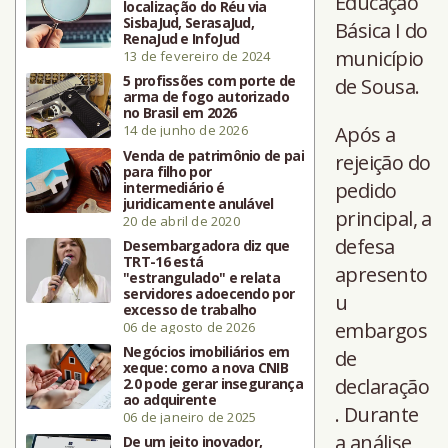
Educação
localização do Réu via
SisbaJud, SerasaJud,
Básica I do
RenaJud e InfoJud
município
13 de fevereiro de 2024
5 profissões com porte de
de Sousa.
arma de fogo autorizado
no Brasil em 2026
14 de junho de 2026
Após a
Venda de patrimônio de pai
rejeição do
para filho por
pedido
intermediário é
juridicamente anulável
principal, a
20 de abril de 2020
defesa
Desembargadora diz que
TRT-16 está
apresento
"estrangulado" e relata
servidores adoecendo por
u
excesso de trabalho
embargos
06 de agosto de 2026
Negócios imobiliários em
de
xeque: como a nova CNIB
declaração
2.0 pode gerar insegurança
ao adquirente
. Durante
06 de janeiro de 2025
a análise
De um jeito inovador,