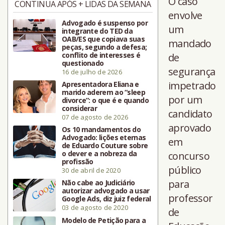
O caso
CONTINUA APÓS + LIDAS DA SEMANA
envolve
Advogado é suspenso por
um
integrante do TED da
OAB/ES que copiava suas
mandado
peças, segundo a defesa;
conflito de interesses é
de
questionado
segurança
16 de julho de 2026
impetrado
Apresentadora Eliana e
marido aderem ao “sleep
por um
divorce”: o que é e quando
considerar
candidato
07 de agosto de 2026
aprovado
Os 10 mandamentos do
Advogado: lições eternas
em
de Eduardo Couture sobre
o dever e a nobreza da
concurso
profissão
público
30 de abril de 2020
para
Não cabe ao Judiciário
autorizar advogado a usar
professor
Google Ads, diz juiz federal
03 de agosto de 2020
de
Modelo de Petição para a