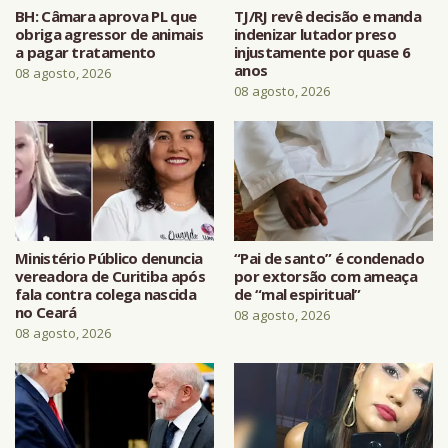
BH: Câmara aprova PL que
TJ/RJ revê decisão e manda
obriga agressor de animais
indenizar lutador preso
a pagar tratamento
injustamente por quase 6
anos
08 agosto, 2026
08 agosto, 2026
Ministério Público denuncia
“Pai de santo” é condenado
vereadora de Curitiba após
por extorsão com ameaça
fala contra colega nascida
de “mal espiritual”
no Ceará
08 agosto, 2026
08 agosto, 2026