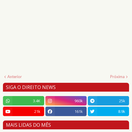
Anterior
Próxima
SIGA O DIREITO NEWS
3.4K
960k
25k
21k
161k
8.9k
MAIS LIDAS DO MÊS