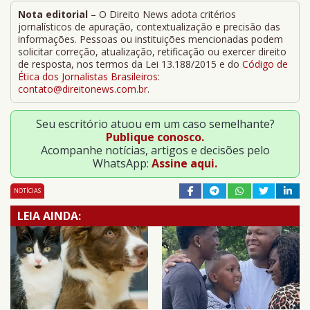
Nota editorial
– O Direito News adota critérios
jornalísticos de apuração, contextualização e precisão das
informações. Pessoas ou instituições mencionadas podem
solicitar correção, atualização, retificação ou exercer direito
de resposta, nos termos da Lei 13.188/2015 e do
Código de
Ética dos Jornalistas Brasileiros
:
contato@direitonews.com.br
.
Seu escritório atuou em um caso semelhante?
Publique conosco.
Acompanhe notícias, artigos e decisões pelo
WhatsApp:
Assine aqui.
NOTÍCIAS
LEIA AINDA: