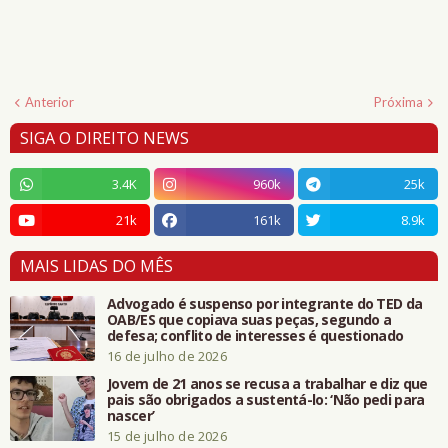
Anterior
Próxima
SIGA O DIREITO NEWS
3.4K
960k
25k
21k
161k
8.9k
MAIS LIDAS DO MÊS
Advogado é suspenso por integrante do TED da
OAB/ES que copiava suas peças, segundo a
defesa; conflito de interesses é questionado
16 de julho de 2026
Jovem de 21 anos se recusa a trabalhar e diz que
pais são obrigados a sustentá-lo: ‘Não pedi para
nascer’
15 de julho de 2026