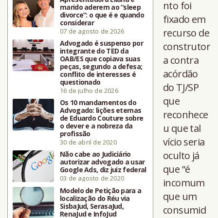
nto foi
marido aderem ao “sleep
divorce”: o que é e quando
fixado em
considerar
recurso de
07 de agosto de 2026
Advogado é suspenso por
construtor
integrante do TED da
a contra
OAB/ES que copiava suas
peças, segundo a defesa;
acórdão
conflito de interesses é
questionado
do TJ/SP
16 de julho de 2026
que
Os 10 mandamentos do
Advogado: lições eternas
reconhece
de Eduardo Couture sobre
o dever e a nobreza da
u que tal
profissão
vício seria
30 de abril de 2020
oculto já
Não cabe ao Judiciário
autorizar advogado a usar
que “é
Google Ads, diz juiz federal
03 de agosto de 2020
incomum
Modelo de Petição para a
que um
localização do Réu via
SisbaJud, SerasaJud,
consumid
RenaJud e InfoJud