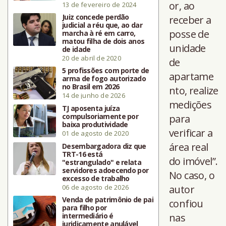
or, ao
13 de fevereiro de 2024
Juiz concede perdão
receber a
judicial a réu que, ao dar
posse de
marcha à ré em carro,
matou filha de dois anos
unidade
de idade
20 de abril de 2020
de
5 profissões com porte de
apartame
arma de fogo autorizado
no Brasil em 2026
nto, realize
14 de junho de 2026
medições
TJ aposenta juíza
compulsoriamente por
para
baixa produtividade
verificar a
01 de agosto de 2020
área real
Desembargadora diz que
TRT-16 está
do imóvel”.
"estrangulado" e relata
servidores adoecendo por
No caso, o
excesso de trabalho
06 de agosto de 2026
autor
Venda de patrimônio de pai
confiou
para filho por
intermediário é
nas
juridicamente anulável