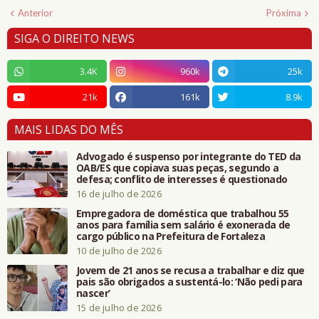
Anterior
Próxima
SIGA O DIREITO NEWS
3.4K
960k
25k
21k
161k
8.9k
MAIS LIDAS DO MÊS
Advogado é suspenso por integrante do TED da
OAB/ES que copiava suas peças, segundo a
defesa; conflito de interesses é questionado
16 de julho de 2026
Empregadora de doméstica que trabalhou 55
anos para família sem salário é exonerada de
cargo público na Prefeitura de Fortaleza
10 de julho de 2026
Jovem de 21 anos se recusa a trabalhar e diz que
pais são obrigados a sustentá-lo: ‘Não pedi para
nascer’
15 de julho de 2026