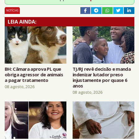
NOTÍCIAS
LEIA AINDA:
BH: Câmara aprova PL que
TJ/RJ revê decisão e manda
obriga agressor de animais
indenizar lutador preso
a pagar tratamento
injustamente por quase 6
anos
08 agosto, 2026
08 agosto, 2026