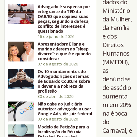
dados do
Advogado é suspenso por
Ministério
integrante do TED da
OAB/ES que copiava suas
da Mulher,
peças, segundo a defesa;
conflito de interesses é
da Família
questionado
e dos
16 de julho de 2026
Direitos
Apresentadora Eliana e
marido aderem ao “sleep
Humanos
divorce”: o que é e quando
considerar
(MMFDH),
07 de agosto de 2026
as
Os 10 mandamentos do
Advogado: lições eternas
denúncias
de Eduardo Couture sobre
o dever e a nobreza da
de assédio
profissão
aumenta
30 de abril de 2020
m em 20%
Não cabe ao Judiciário
autorizar advogado a usar
na época
Google Ads, diz juiz federal
03 de agosto de 2020
do
Modelo de Petição para a
Carnaval, e
localização do Réu via
SisbaJud, SerasaJud,