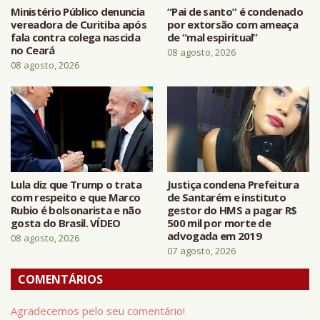
Ministério Público denuncia
“Pai de santo” é condenado
vereadora de Curitiba após
por extorsão com ameaça
fala contra colega nascida
de “mal espiritual”
no Ceará
08 agosto, 2026
08 agosto, 2026
Lula diz que Trump o trata
Justiça condena Prefeitura
com respeito e que Marco
de Santarém e instituto
Rubio é bolsonarista e não
gestor do HMS a pagar R$
gosta do Brasil. VÍDEO
500 mil por morte de
advogada em 2019
08 agosto, 2026
07 agosto, 2026
COMENTÁRIOS
Agradecemos pelo seu comentário!