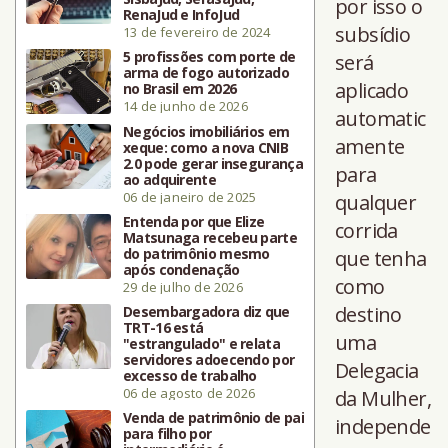
por isso o
RenaJud e InfoJud
subsídio
13 de fevereiro de 2024
5 profissões com porte de
será
arma de fogo autorizado
aplicado
no Brasil em 2026
14 de junho de 2026
automatic
Negócios imobiliários em
amente
xeque: como a nova CNIB
2.0 pode gerar insegurança
para
ao adquirente
06 de janeiro de 2025
qualquer
Entenda por que Elize
corrida
Matsunaga recebeu parte
do patrimônio mesmo
que tenha
após condenação
como
29 de julho de 2026
destino
Desembargadora diz que
TRT-16 está
uma
"estrangulado" e relata
servidores adoecendo por
Delegacia
excesso de trabalho
06 de agosto de 2026
da Mulher,
Venda de patrimônio de pai
independe
para filho por