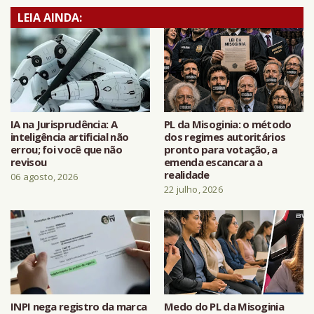
LEIA AINDA:
IA na Jurisprudência: A
PL da Misoginia: o método
inteligência artificial não
dos regimes autoritários
errou; foi você que não
pronto para votação, a
revisou
emenda escancara a
realidade
06 agosto, 2026
22 julho, 2026
INPI nega registro da marca
Medo do PL da Misoginia