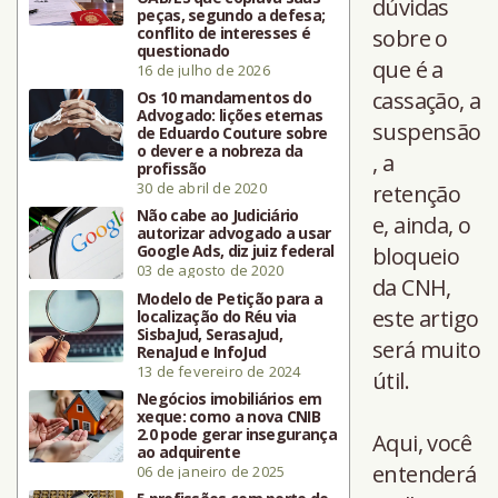
dúvidas
peças, segundo a defesa;
conflito de interesses é
sobre o
questionado
que é a
16 de julho de 2026
cassação, a
Os 10 mandamentos do
Advogado: lições eternas
suspensão
de Eduardo Couture sobre
o dever e a nobreza da
, a
profissão
30 de abril de 2020
retenção
Não cabe ao Judiciário
e, ainda, o
autorizar advogado a usar
Google Ads, diz juiz federal
bloqueio
03 de agosto de 2020
da CNH,
Modelo de Petição para a
este artigo
localização do Réu via
SisbaJud, SerasaJud,
será muito
RenaJud e InfoJud
13 de fevereiro de 2024
útil.
Negócios imobiliários em
xeque: como a nova CNIB
2.0 pode gerar insegurança
Aqui, você
ao adquirente
entenderá
06 de janeiro de 2025