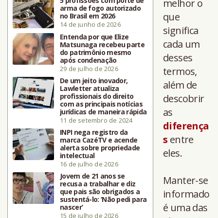
5 profissões com porte de
melhor o
arma de fogo autorizado
que
no Brasil em 2026
14 de junho de 2026
significa
Entenda por que Elize
cada um
Matsunaga recebeu parte
do patrimônio mesmo
desses
após condenação
29 de julho de 2026
termos,
De um jeito inovador,
além de
Lawletter atualiza
profissionais do direito
descobrir
com as principais notícias
as
jurídicas de maneira rápida
11 de setembro de 2024
diferença
INPI nega registro da
s
entre
marca CazéTV e acende
alerta sobre propriedade
eles.
intelectual
16 de julho de 2026
Jovem de 21 anos se
Manter-se
recusa a trabalhar e diz
que pais são obrigados a
informado
sustentá-lo: ‘Não pedi para
é uma das
nascer’
15 de julho de 2026