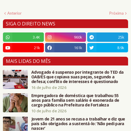
Anterior
Próxima
SIGA O DIREITO NEWS
3.4K
960k
25k
21k
161k
8.9k
MAIS LIDAS DO MÊS
Advogado é suspenso por integrante do TED da
OAB/ES que copiava suas peças, segundo a
defesa; conflito de interesses é questionado
16 de julho de 2026
Empregadora de doméstica que trabalhou 55
anos para família sem salário é exonerada de
cargo público na Prefeitura de Fortaleza
10 de julho de 2026
Jovem de 21 anos se recusa a trabalhar e diz que
pais são obrigados a sustentá-lo: ‘Não pedi para
nascer’