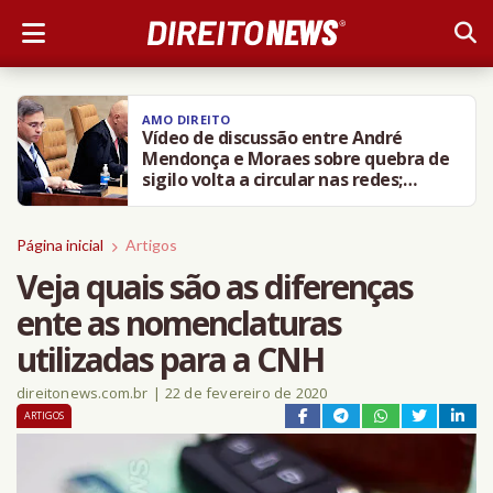
AMO DIREITO
Vídeo de discussão entre André
Mendonça e Moraes sobre quebra de
sigilo volta a circular nas redes;
entenda
Página inicial
Artigos
Veja quais são as diferenças
ente as nomenclaturas
utilizadas para a CNH
direitonews.com.br
|
22 de fevereiro de 2020
ARTIGOS