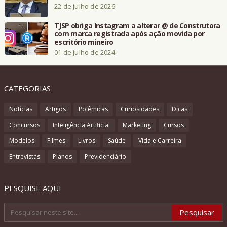
22 de julho de 2026
TJSP obriga Instagram a alterar @ de Construtora
com marca registrada após ação movida por
escritório mineiro
01 de julho de 2024
CATEGORIAS
Notícias
Artigos
Polêmicas
Curiosidades
Dicas
Concursos
Inteligência Artificial
Marketing
Cursos
Modelos
Filmes
Livros
Saúde
Vida e Carreira
Entrevistas
Planos
Previdenciário
PESQUISE AQUI