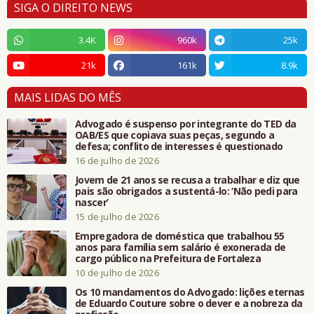
SIGA O DIREITO NEWS
3.4K
960k
25k
21k
161k
8.9k
MAIS LIDAS DO MÊS
Advogado é suspenso por integrante do TED da
OAB/ES que copiava suas peças, segundo a
defesa; conflito de interesses é questionado
16 de julho de 2026
Jovem de 21 anos se recusa a trabalhar e diz que
pais são obrigados a sustentá-lo: ‘Não pedi para
nascer’
15 de julho de 2026
Empregadora de doméstica que trabalhou 55
anos para família sem salário é exonerada de
cargo público na Prefeitura de Fortaleza
10 de julho de 2026
Os 10 mandamentos do Advogado: lições eternas
de Eduardo Couture sobre o dever e a nobreza da