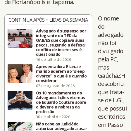
de Florianópolis e Itapema.
O nome
CONTINUA APÓS + LIDAS DA SEMANA
do
Advogado é suspenso por
advogado
integrante do TED da
OAB/ES que copiava suas
não foi
peças, segundo a defesa;
conflito de interesses é
divulgado
questionado
pela PC,
16 de julho de 2026
mas
Apresentadora Eliana e
marido aderem ao “sleep
GaúchaZH
divorce”: o que é e quando
considerar
descobriu
07 de agosto de 2026
que trata-
Os 10 mandamentos do
Advogado: lições eternas
se de L.G.,
de Eduardo Couture sobre
o dever e a nobreza da
que possui
profissão
escritórios
30 de abril de 2020
em Passo
Não cabe ao Judiciário
autorizar advogado a usar