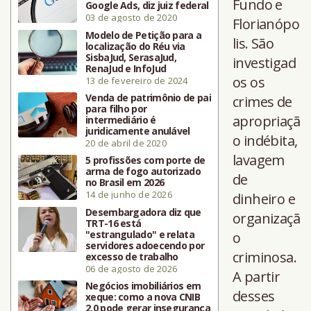
Fundo e
Google Ads, diz juiz federal
03 de agosto de 2020
Florianópo
Modelo de Petição para a
lis. São
localização do Réu via
SisbaJud, SerasaJud,
investigad
RenaJud e InfoJud
os os
13 de fevereiro de 2024
Venda de patrimônio de pai
crimes de
para filho por
apropriaçã
intermediário é
juridicamente anulável
o indébita,
20 de abril de 2020
lavagem
5 profissões com porte de
arma de fogo autorizado
de
no Brasil em 2026
14 de junho de 2026
dinheiro e
Desembargadora diz que
organizaçã
TRT-16 está
"estrangulado" e relata
o
servidores adoecendo por
criminosa.
excesso de trabalho
06 de agosto de 2026
A partir
Negócios imobiliários em
desses
xeque: como a nova CNIB
2.0 pode gerar insegurança