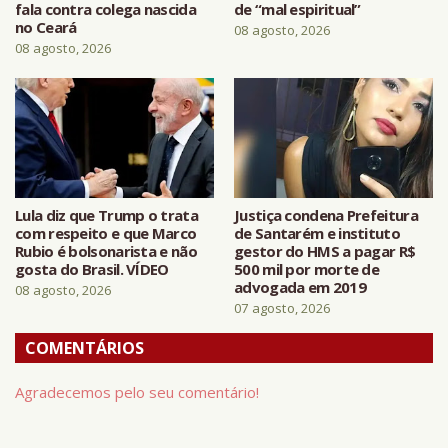
fala contra colega nascida
de “mal espiritual”
no Ceará
08 agosto, 2026
08 agosto, 2026
Lula diz que Trump o trata
Justiça condena Prefeitura
com respeito e que Marco
de Santarém e instituto
Rubio é bolsonarista e não
gestor do HMS a pagar R$
gosta do Brasil. VÍDEO
500 mil por morte de
advogada em 2019
08 agosto, 2026
07 agosto, 2026
COMENTÁRIOS
Agradecemos pelo seu comentário!