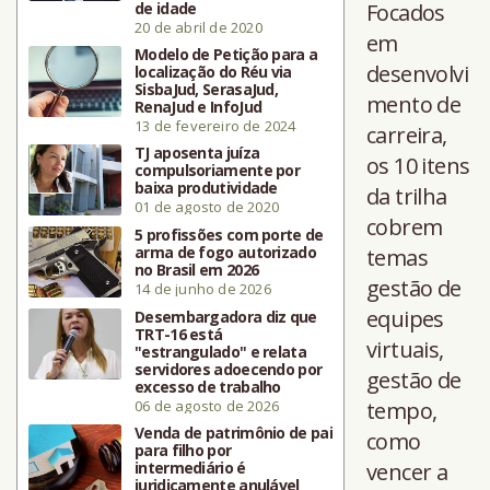
de idade
Focados
20 de abril de 2020
em
Modelo de Petição para a
desenvolvi
localização do Réu via
SisbaJud, SerasaJud,
mento de
RenaJud e InfoJud
13 de fevereiro de 2024
carreira,
TJ aposenta juíza
os 10 itens
compulsoriamente por
baixa produtividade
da trilha
01 de agosto de 2020
cobrem
5 profissões com porte de
arma de fogo autorizado
temas
no Brasil em 2026
gestão de
14 de junho de 2026
equipes
Desembargadora diz que
TRT-16 está
virtuais,
"estrangulado" e relata
servidores adoecendo por
gestão de
excesso de trabalho
06 de agosto de 2026
tempo,
Venda de patrimônio de pai
como
para filho por
intermediário é
vencer a
juridicamente anulável