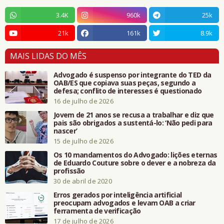
3.4K
960k
25k
21k
161k
8.9k
MAIS LIDAS DO MÊS
Advogado é suspenso por integrante do TED da
OAB/ES que copiava suas peças, segundo a
defesa; conflito de interesses é questionado
16 de julho de 2026
Jovem de 21 anos se recusa a trabalhar e diz que
pais são obrigados a sustentá-lo: ‘Não pedi para
nascer’
15 de julho de 2026
Os 10 mandamentos do Advogado: lições eternas
de Eduardo Couture sobre o dever e a nobreza da
profissão
30 de abril de 2020
Erros gerados por inteligência artificial
preocupam advogados e levam OAB a criar
ferramenta de verificação
17 de julho de 2026