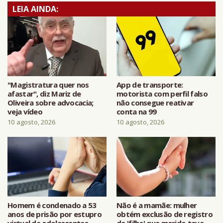
LEIA AINDA:
"Magistratura quer nos
App de transporte:
afastar", diz Mariz de
motorista com perfil falso
Oliveira sobre advocacia;
não consegue reativar
veja vídeo
conta na 99
10 agosto, 2026
10 agosto, 2026
Homem é condenado a 53
Não é a mamãe: mulher
anos de prisão por estupro
obtém exclusão de registro
virtual de adolescentes
de 'filha' que marido teve