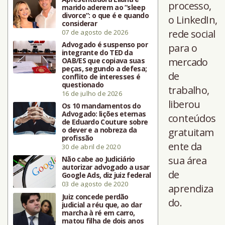
processo,
marido aderem ao “sleep
divorce”: o que é e quando
o LinkedIn,
considerar
rede social
07 de agosto de 2026
Advogado é suspenso por
para o
integrante do TED da
mercado
OAB/ES que copiava suas
peças, segundo a defesa;
de
conflito de interesses é
questionado
trabalho,
16 de julho de 2026
liberou
Os 10 mandamentos do
Advogado: lições eternas
conteúdos
de Eduardo Couture sobre
o dever e a nobreza da
gratuitam
profissão
ente da
30 de abril de 2020
sua área
Não cabe ao Judiciário
autorizar advogado a usar
de
Google Ads, diz juiz federal
03 de agosto de 2020
aprendiza
Juiz concede perdão
do.
judicial a réu que, ao dar
marcha à ré em carro,
matou filha de dois anos