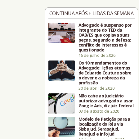
CONTINUA APÓS + LIDAS DA SEMANA
Advogado é suspenso por
integrante do TED da
OAB/ES que copiava suas
peças, segundo a defesa;
conflito de interesses é
questionado
16 de julho de 2026
Os 10 mandamentos do
Advogado: lições eternas
de Eduardo Couture sobre
o dever e a nobreza da
profissão
30 de abril de 2020
Não cabe ao Judiciário
autorizar advogado a usar
Google Ads, diz juiz federal
03 de agosto de 2020
Modelo de Petição para a
localização do Réu via
SisbaJud, SerasaJud,
RenaJud e InfoJud