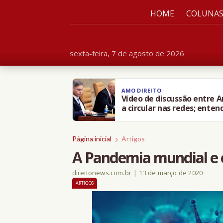
HOME
COLUNA
sexta-feira, 7 de agosto de 2026
AMO DIREITO
Vídeo de discussão entre 
a circular nas redes; enten
Página inicial
Artigos
A Pandemia mundial e 
direitonews.com.br
|
13 de março de 2020
ARTIGOS