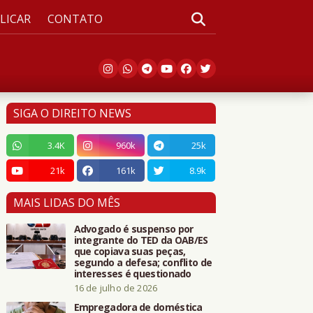
LICAR
CONTATO
SIGA O DIREITO NEWS
3.4K
960k
25k
21k
161k
8.9k
MAIS LIDAS DO MÊS
Advogado é suspenso por
integrante do TED da OAB/ES
que copiava suas peças,
segundo a defesa; conflito de
interesses é questionado
16 de julho de 2026
Empregadora de doméstica