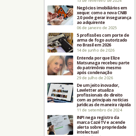
13 de fevereiro de 2024
Negócios imobiliários em
xeque: como a nova CNIB
2.0 pode gerar insegurança
ao adquirente
06 de janeiro de 2025
5 profissões com porte de
arma de fogo autorizado
no Brasil em 2026
14 de junho de 2026
Entenda por que Elize
Matsunaga recebeu parte
do patrimônio mesmo
após condenação
29 de julho de 2026
De um jeito inovador,
Lawletter atualiza
profissionais do direito
com as principais notícias
jurídicas de maneira rápida
11 de setembro de 2024
INPI nega registro da
marca CazéTV e acende
alerta sobre propriedade
intelectual