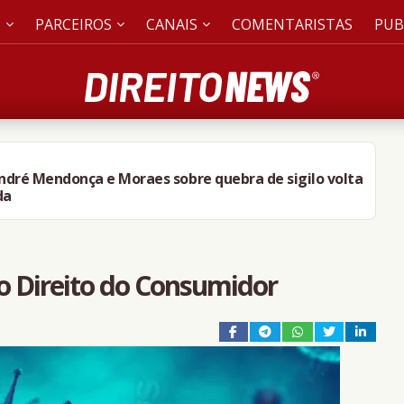
S
PARCEIROS
CANAIS
COMENTARISTAS
PUB
André Mendonça e Moraes sobre quebra de sigilo volta
da
o Direito do Consumidor