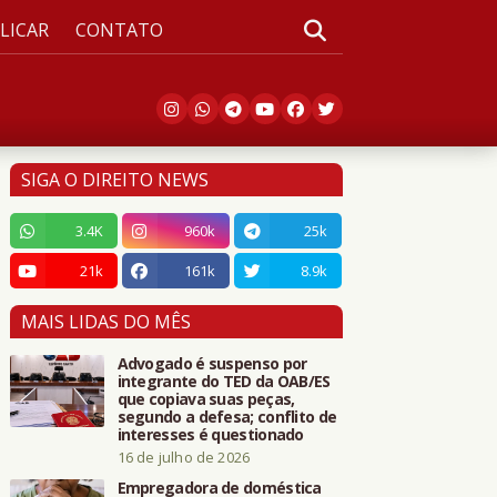
LICAR
CONTATO
SIGA O DIREITO NEWS
3.4K
960k
25k
21k
161k
8.9k
MAIS LIDAS DO MÊS
Advogado é suspenso por
integrante do TED da OAB/ES
que copiava suas peças,
segundo a defesa; conflito de
interesses é questionado
16 de julho de 2026
Empregadora de doméstica