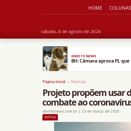
HOME
COLUNA
sábado, 8 de agosto de 2026
DIREITO NEWS
BH: Câmara aprova PL que 
Página inicial
Notícias
Projeto propõem usar di
combate ao coronavíru
direitonews.com.br
|
23 de março de 2020
NOTÍCIAS