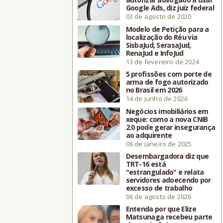
Google Ads, diz juiz federal
03 de agosto de 2020
Modelo de Petição para a
localização do Réu via
SisbaJud, SerasaJud,
RenaJud e InfoJud
13 de fevereiro de 2024
5 profissões com porte de
arma de fogo autorizado
no Brasil em 2026
14 de junho de 2026
Negócios imobiliários em
xeque: como a nova CNIB
2.0 pode gerar insegurança
ao adquirente
06 de janeiro de 2025
Desembargadora diz que
TRT-16 está
"estrangulado" e relata
servidores adoecendo por
excesso de trabalho
06 de agosto de 2026
Entenda por que Elize
Matsunaga recebeu parte