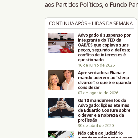
aos Partidos Políticos, o Fundo Par
CONTINUA APÓS + LIDAS DA SEMANA
Advogado é suspenso por
integrante do TED da
OAB/ES que copiava suas
peças, segundo a defesa;
conflito de interesses é
questionado
16 de julho de 2026
Apresentadora Eliana e
marido aderem ao “sleep
divorce”: o que é e quando
considerar
07 de agosto de 2026
Os 10 mandamentos do
Advogado: lições eternas
de Eduardo Couture sobre
o dever e a nobreza da
profissão
30 de abril de 2020
Não cabe ao Judiciário
autorizar advogado a usar