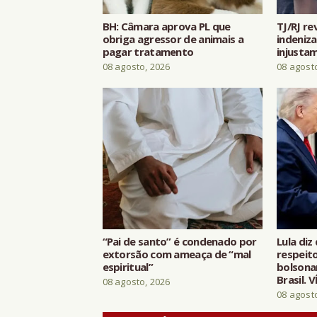
BH: Câmara aprova PL que
TJ/RJ r
obriga agressor de animais a
indeniza
pagar tratamento
injusta
08 agosto, 2026
08 agost
“Pai de santo” é condenado por
Lula di
extorsão com ameaça de “mal
respeit
espiritual”
bolsona
Brasil. 
08 agosto, 2026
08 agost