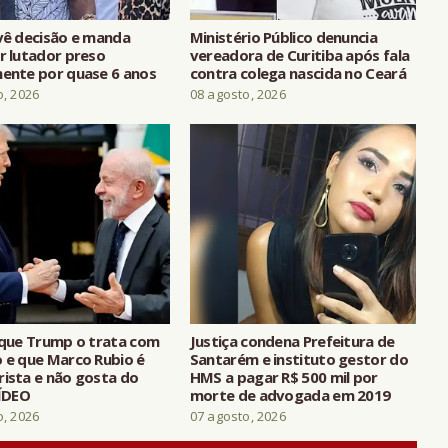
evê decisão e manda
Ministério Público denuncia
r lutador preso
vereadora de Curitiba após fala
mente por quase 6 anos
contra colega nascida no Ceará
o, 2026
08 agosto, 2026
z que Trump o trata com
Justiça condena Prefeitura de
o e que Marco Rubio é
Santarém e instituto gestor do
rista e não gosta do
HMS a pagar R$ 500 mil por
VÍDEO
morte de advogada em 2019
o, 2026
07 agosto, 2026