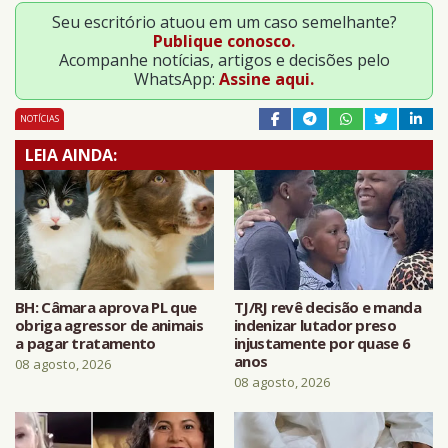
Seu escritório atuou em um caso semelhante?
Publique conosco.
Acompanhe notícias, artigos e decisões pelo
WhatsApp:
Assine aqui.
NOTÍCIAS
LEIA AINDA:
BH: Câmara aprova PL que
TJ/RJ revê decisão e manda
obriga agressor de animais
indenizar lutador preso
a pagar tratamento
injustamente por quase 6
anos
08 agosto, 2026
08 agosto, 2026