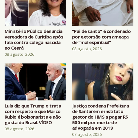
Ministério Público denuncia
“Pai de santo” é condenado
vereadora de Curitiba após
por extorsão com ameaça
fala contra colega nascida
de “mal espiritual”
no Ceará
08 agosto, 2026
08 agosto, 2026
Lula diz que Trump o trata
Justiça condena Prefeitura
com respeito e que Marco
de Santarém e instituto
Rubio é bolsonarista e não
gestor do HMS a pagar R$
gosta do Brasil. VÍDEO
500 mil por morte de
advogada em 2019
08 agosto, 2026
07 agosto, 2026