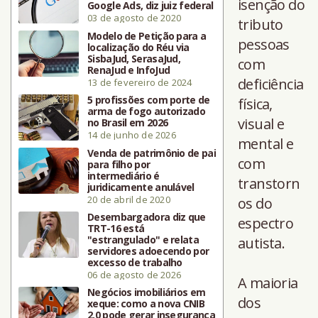
isenção do
Google Ads, diz juiz federal
03 de agosto de 2020
tributo
Modelo de Petição para a
pessoas
localização do Réu via
SisbaJud, SerasaJud,
com
RenaJud e InfoJud
deficiência
13 de fevereiro de 2024
5 profissões com porte de
física,
arma de fogo autorizado
visual e
no Brasil em 2026
14 de junho de 2026
mental e
Venda de patrimônio de pai
com
para filho por
intermediário é
transtorn
juridicamente anulável
20 de abril de 2020
os do
Desembargadora diz que
espectro
TRT-16 está
"estrangulado" e relata
autista.
servidores adoecendo por
excesso de trabalho
06 de agosto de 2026
A maioria
Negócios imobiliários em
dos
xeque: como a nova CNIB
2.0 pode gerar insegurança