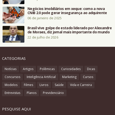
Negócios imobiliários em xeque: como a nova
CNIB 2.0 pode gerar insegurança ao adquirente
06 de janeiro de 2025
Brasil vive golpe de estado liderado por Alexandre
de Moraes, diz jornal mais importante do mundo
22 de julho de 2026
CATEGORIAS
Notícias
Artigos
Polêmicas
Curiosidades
Dicas
Concursos
Inteligência Artificial
Marketing
Cursos
Modelos
Filmes
Livros
Saúde
Vida e Carreira
Entrevistas
Planos
Previdenciário
PESQUISE AQUI