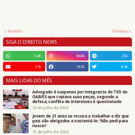
Anterior
Próxima
SIGA O DIREITO NEWS
3.4K
960k
25k
21k
161k
8.9k
MAIS LIDAS DO MÊS
Advogado é suspenso por integrante do TED da
OAB/ES que copiava suas peças, segundo a
defesa; conflito de interesses é questionado
16 de julho de 2026
Jovem de 21 anos se recusa a trabalhar e diz que
pais são obrigados a sustentá-lo: ‘Não pedi para
nascer’
15 de julho de 2026