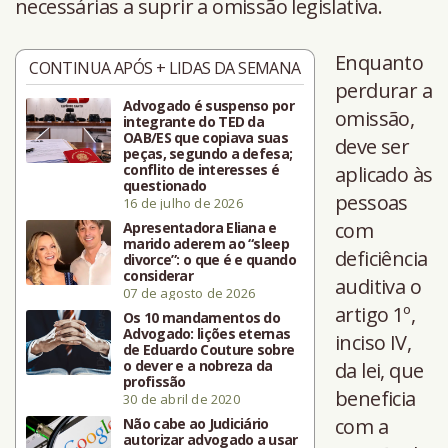
necessárias a suprir a omissão legislativa.
Enquanto
CONTINUA APÓS + LIDAS DA SEMANA
perdurar a
Advogado é suspenso por
omissão,
integrante do TED da
OAB/ES que copiava suas
deve ser
peças, segundo a defesa;
conflito de interesses é
aplicado às
questionado
pessoas
16 de julho de 2026
com
Apresentadora Eliana e
marido aderem ao “sleep
deficiência
divorce”: o que é e quando
considerar
auditiva o
07 de agosto de 2026
artigo 1º,
Os 10 mandamentos do
Advogado: lições eternas
inciso IV,
de Eduardo Couture sobre
o dever e a nobreza da
da lei, que
profissão
beneficia
30 de abril de 2020
com a
Não cabe ao Judiciário
autorizar advogado a usar