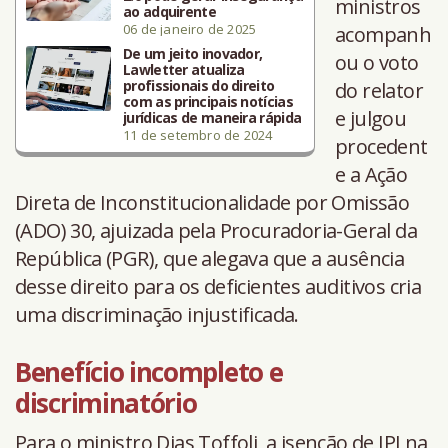
ministros
ao adquirente
06 de janeiro de 2025
acompanh
De um jeito inovador,
ou o voto
Lawletter atualiza
profissionais do direito
do relator
com as principais notícias
e julgou
jurídicas de maneira rápida
11 de setembro de 2024
procedent
e a Ação
Direta de Inconstitucionalidade por Omissão
(ADO) 30, ajuizada pela Procuradoria-Geral da
República (PGR), que alegava que a ausência
desse direito para os deficientes auditivos cria
uma discriminação injustificada.
Benefício incompleto e
discriminatório
Para o ministro Dias Toffoli, a isenção de IPI na