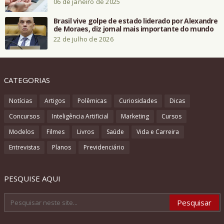
06 de janeiro de 2025
Brasil vive golpe de estado liderado por Alexandre
de Moraes, diz jornal mais importante do mundo
22 de julho de 2026
CATEGORIAS
Notícias
Artigos
Polêmicas
Curiosidades
Dicas
Concursos
Inteligência Artificial
Marketing
Cursos
Modelos
Filmes
Livros
Saúde
Vida e Carreira
Entrevistas
Planos
Previdenciário
PESQUISE AQUI