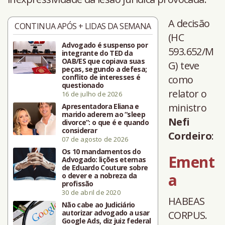
A decisão
CONTINUA APÓS + LIDAS DA SEMANA
(HC
Advogado é suspenso por
593.652/M
integrante do TED da
OAB/ES que copiava suas
G) teve
peças, segundo a defesa;
conflito de interesses é
como
questionado
relator o
16 de julho de 2026
ministro
Apresentadora Eliana e
marido aderem ao “sleep
Nefi
divorce”: o que é e quando
considerar
Cordeiro
:
07 de agosto de 2026
Os 10 mandamentos do
Ement
Advogado: lições eternas
de Eduardo Couture sobre
a
o dever e a nobreza da
profissão
30 de abril de 2020
HABEAS
Não cabe ao Judiciário
autorizar advogado a usar
CORPUS.
Google Ads, diz juiz federal