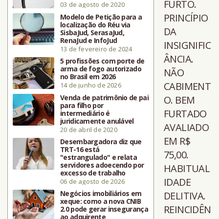
FURTO.
03 de agosto de 2020
PRINCÍPIO
Modelo de Petição para a
localização do Réu via
DA
SisbaJud, SerasaJud,
RenaJud e InfoJud
INSIGNIFIC
13 de fevereiro de 2024
ÂNCIA.
5 profissões com porte de
arma de fogo autorizado
NÃO
no Brasil em 2026
CABIMENT
14 de junho de 2026
Venda de patrimônio de pai
O. BEM
para filho por
FURTADO
intermediário é
juridicamente anulável
AVALIADO
20 de abril de 2020
EM R$
Desembargadora diz que
TRT-16 está
75,00.
"estrangulado" e relata
servidores adoecendo por
HABITUAL
excesso de trabalho
IDADE
06 de agosto de 2026
Negócios imobiliários em
DELITIVA.
xeque: como a nova CNIB
REINCIDÊN
2.0 pode gerar insegurança
ao adquirente