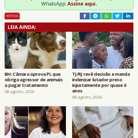
WhatsApp:
Assine aqui.
NOTÍCIAS
LEIA AINDA:
BH: Câmara aprova PL que
TJ/RJ revê decisão e manda
obriga agressor de animais
indenizar lutador preso
a pagar tratamento
injustamente por quase 6
anos
08 agosto, 2026
08 agosto, 2026