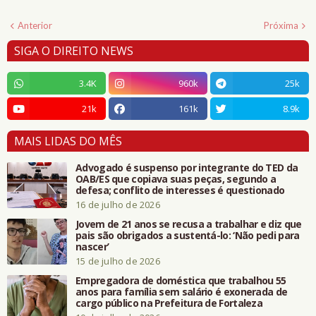
Anterior
Próxima
SIGA O DIREITO NEWS
3.4K
960k
25k
21k
161k
8.9k
MAIS LIDAS DO MÊS
Advogado é suspenso por integrante do TED da
OAB/ES que copiava suas peças, segundo a
defesa; conflito de interesses é questionado
16 de julho de 2026
Jovem de 21 anos se recusa a trabalhar e diz que
pais são obrigados a sustentá-lo: ‘Não pedi para
nascer’
15 de julho de 2026
Empregadora de doméstica que trabalhou 55
anos para família sem salário é exonerada de
cargo público na Prefeitura de Fortaleza