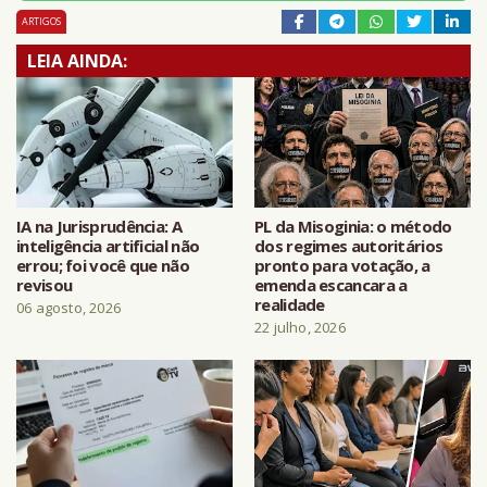
ARTIGOS
LEIA AINDA:
IA na Jurisprudência: A
PL da Misoginia: o método
inteligência artificial não
dos regimes autoritários
errou; foi você que não
pronto para votação, a
revisou
emenda escancara a
realidade
06 agosto, 2026
22 julho, 2026