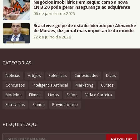
Negócios imobiliários em xeque: como a nova
CNIB 2.0 pode gerar insegurança ao adquirente
06 de janeiro de 2025
Brasil vive golpe de estado liderado por Alexandre
de Moraes, diz jornal mais importante do mundo
22 de julho de 2026
CATEGORIAS
Notícias
Artigos
Polêmicas
Curiosidades
Dicas
Concursos
Inteligência Artificial
Marketing
Cursos
Modelos
Filmes
Livros
Saúde
Vida e Carreira
Entrevistas
Planos
Previdenciário
PESQUISE AQUI