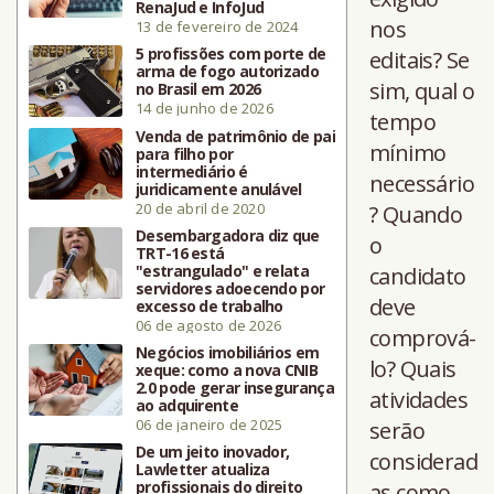
RenaJud e InfoJud
nos
13 de fevereiro de 2024
5 profissões com porte de
editais? Se
arma de fogo autorizado
sim, qual o
no Brasil em 2026
14 de junho de 2026
tempo
Venda de patrimônio de pai
mínimo
para filho por
intermediário é
necessário
juridicamente anulável
20 de abril de 2020
? Quando
Desembargadora diz que
o
TRT-16 está
"estrangulado" e relata
candidato
servidores adoecendo por
deve
excesso de trabalho
06 de agosto de 2026
comprová-
Negócios imobiliários em
lo? Quais
xeque: como a nova CNIB
2.0 pode gerar insegurança
atividades
ao adquirente
06 de janeiro de 2025
serão
De um jeito inovador,
considerad
Lawletter atualiza
profissionais do direito
as como