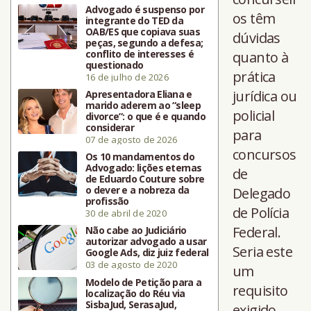
Advogado é suspenso por
os têm
integrante do TED da
OAB/ES que copiava suas
dúvidas
peças, segundo a defesa;
conflito de interesses é
quanto à
questionado
prática
16 de julho de 2026
jurídica ou
Apresentadora Eliana e
marido aderem ao “sleep
policial
divorce”: o que é e quando
considerar
para
07 de agosto de 2026
concursos
Os 10 mandamentos do
Advogado: lições eternas
de
de Eduardo Couture sobre
o dever e a nobreza da
Delegado
profissão
de Polícia
30 de abril de 2020
Federal.
Não cabe ao Judiciário
autorizar advogado a usar
Seria este
Google Ads, diz juiz federal
03 de agosto de 2020
um
Modelo de Petição para a
requisito
localização do Réu via
SisbaJud, SerasaJud,
exigido