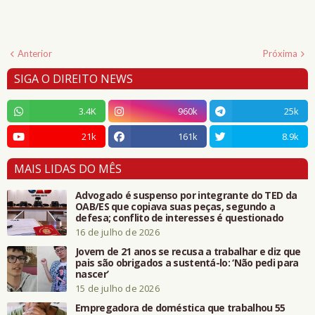
Anterior
Próxima
SIGA O DIREITO NEWS
3.4K
960k
25k
21k
161k
8.9k
MAIS LIDAS DO MÊS
Advogado é suspenso por integrante do TED da
OAB/ES que copiava suas peças, segundo a
defesa; conflito de interesses é questionado
16 de julho de 2026
Jovem de 21 anos se recusa a trabalhar e diz que
pais são obrigados a sustentá-lo: ‘Não pedi para
nascer’
15 de julho de 2026
Empregadora de doméstica que trabalhou 55