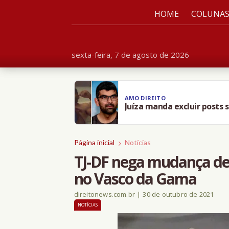
HOME
COLUNA
sexta-feira, 7 de agosto de 2026
AMO DIREITO
Juíza manda excluir posts 
Página inicial
Notícias
TJ-DF nega mudança de 
no Vasco da Gama
direitonews.com.br
|
30 de outubro de 2021
NOTÍCIAS