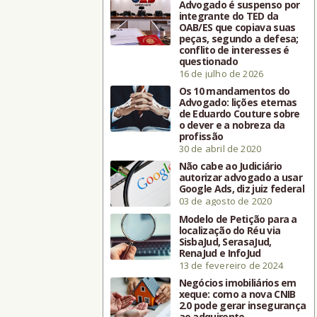
Advogado é suspenso por
integrante do TED da
OAB/ES que copiava suas
peças, segundo a defesa;
conflito de interesses é
questionado
16 de julho de 2026
Os 10 mandamentos do
Advogado: lições eternas
de Eduardo Couture sobre
o dever e a nobreza da
profissão
30 de abril de 2020
Não cabe ao Judiciário
autorizar advogado a usar
Google Ads, diz juiz federal
03 de agosto de 2020
Modelo de Petição para a
localização do Réu via
SisbaJud, SerasaJud,
RenaJud e InfoJud
13 de fevereiro de 2024
Negócios imobiliários em
xeque: como a nova CNIB
2.0 pode gerar insegurança
ao adquirente