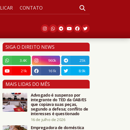
LICAR
CONTATO
SIGA O DIREITO NEWS
3.4K
960k
25k
21k
161k
8.9k
MAIS LIDAS DO MÊS
Advogado é suspenso por
integrante do TED da OAB/ES
que copiava suas peças,
segundo a defesa; conflito de
interesses é questionado
16 de julho de 2026
Empregadora de doméstica