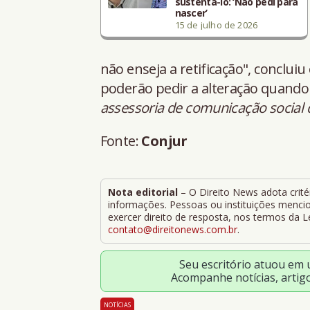
sustentá-lo: ‘Não pedi para
nascer’
15 de julho de 2026
não enseja a retificação", conclui
poderão pedir a alteração quand
assessoria de comunicação social 
Fonte:
Conjur
Nota editorial
– O Direito News adota critér
informações. Pessoas ou instituições mencion
exercer direito de resposta, nos termos da 
contato@direitonews.com.br
.
Seu escritório atuou em
Acompanhe notícias, artig
NOTÍCIAS