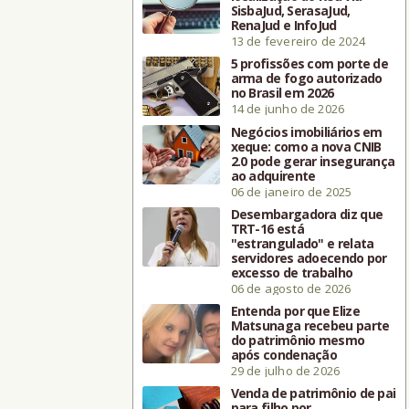
SisbaJud, SerasaJud,
RenaJud e InfoJud
13 de fevereiro de 2024
5 profissões com porte de
arma de fogo autorizado
no Brasil em 2026
14 de junho de 2026
Negócios imobiliários em
xeque: como a nova CNIB
2.0 pode gerar insegurança
ao adquirente
06 de janeiro de 2025
Desembargadora diz que
TRT-16 está
"estrangulado" e relata
servidores adoecendo por
excesso de trabalho
06 de agosto de 2026
Entenda por que Elize
Matsunaga recebeu parte
do patrimônio mesmo
após condenação
29 de julho de 2026
Venda de patrimônio de pai
para filho por