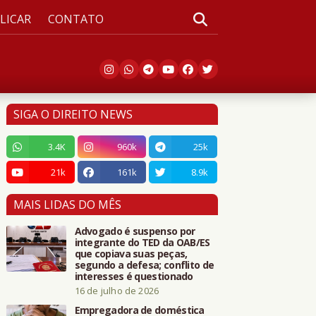
LICAR
CONTATO
SIGA O DIREITO NEWS
3.4K
960k
25k
21k
161k
8.9k
MAIS LIDAS DO MÊS
Advogado é suspenso por
integrante do TED da OAB/ES
que copiava suas peças,
segundo a defesa; conflito de
interesses é questionado
16 de julho de 2026
Empregadora de doméstica