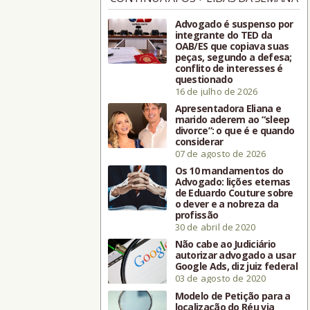
Advogado é suspenso por
integrante do TED da
OAB/ES que copiava suas
peças, segundo a defesa;
conflito de interesses é
questionado
16 de julho de 2026
Apresentadora Eliana e
marido aderem ao “sleep
divorce”: o que é e quando
considerar
07 de agosto de 2026
Os 10 mandamentos do
Advogado: lições eternas
de Eduardo Couture sobre
o dever e a nobreza da
profissão
30 de abril de 2020
Não cabe ao Judiciário
autorizar advogado a usar
Google Ads, diz juiz federal
03 de agosto de 2020
Modelo de Petição para a
localização do Réu via