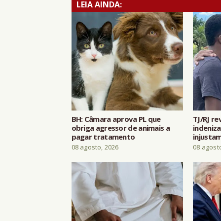
LEIA AINDA:
BH: Câmara aprova PL que
TJ/RJ r
obriga agressor de animais a
indeniza
pagar tratamento
injusta
08 agosto, 2026
08 agost