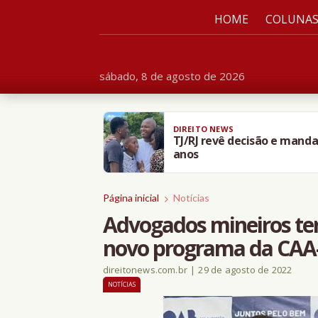
HOME
COLUNA
sábado, 8 de agosto de 2026
DIREITO NEWS
TJ/RJ revê decisão e manda
anos
Página inicial
Notícias
Advogados mineiros ter
novo programa da CA
direitonews.com.br
|
29 de agosto de 2022
NOTÍCIAS