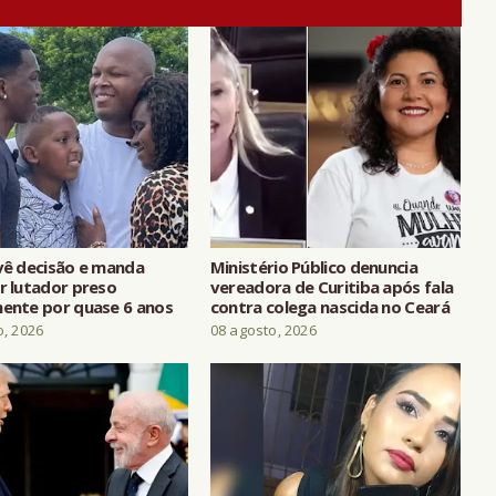
evê decisão e manda
Ministério Público denuncia
r lutador preso
vereadora de Curitiba após fala
mente por quase 6 anos
contra colega nascida no Ceará
o, 2026
08 agosto, 2026