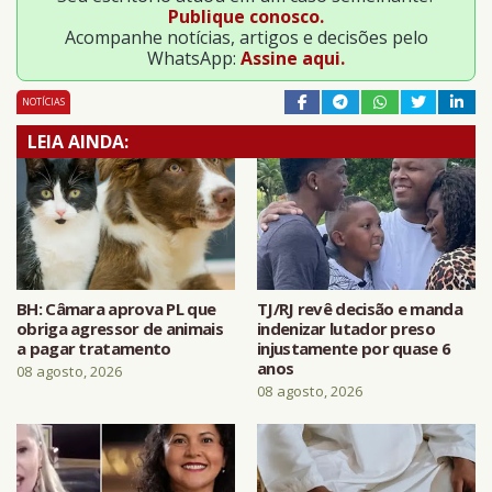
Publique conosco.
Acompanhe notícias, artigos e decisões pelo
WhatsApp:
Assine aqui.
NOTÍCIAS
LEIA AINDA:
BH: Câmara aprova PL que
TJ/RJ revê decisão e manda
obriga agressor de animais
indenizar lutador preso
a pagar tratamento
injustamente por quase 6
anos
08 agosto, 2026
08 agosto, 2026