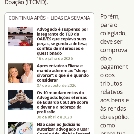
Doação (ITCMD).
Porém,
CONTINUA APÓS + LIDAS DA SEMANA
para o
Advogado é suspenso por
colegiado,
integrante do TED da
OAB/ES que copiava suas
deve ser
peças, segundo a defesa;
conflito de interesses é
comprova
questionado
do o
16 de julho de 2026
pagament
Apresentadora Eliana e
marido aderem ao “sleep
o dos
divorce”: o que é e quando
considerar
tributos
07 de agosto de 2026
relativos
Os 10 mandamentos do
Advogado: lições eternas
aos bens e
de Eduardo Couture sobre
o dever e a nobreza da
às rendas
profissão
do espólio,
30 de abril de 2020
como
Não cabe ao Judiciário
autorizar advogado a usar
preceitua
Google Ads, diz juiz federal