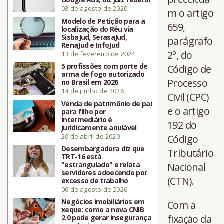
03 de agosto de 2020
m o artigo
Modelo de Petição para a
659,
localização do Réu via
SisbaJud, SerasaJud,
parágrafo
RenaJud e InfoJud
2º, do
13 de fevereiro de 2024
5 profissões com porte de
Código de
arma de fogo autorizado
Processo
no Brasil em 2026
14 de junho de 2026
Civil (CPC)
Venda de patrimônio de pai
e o artigo
para filho por
intermediário é
192 do
juridicamente anulável
20 de abril de 2020
Código
Desembargadora diz que
Tributário
TRT-16 está
"estrangulado" e relata
Nacional
servidores adoecendo por
(CTN).
excesso de trabalho
06 de agosto de 2026
Negócios imobiliários em
Com a
xeque: como a nova CNIB
fixação da
2.0 pode gerar insegurança