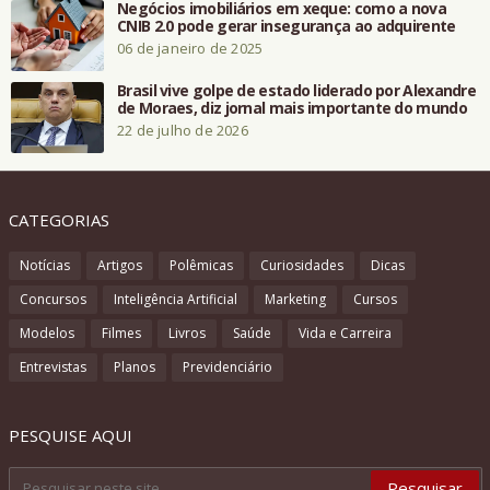
Negócios imobiliários em xeque: como a nova
CNIB 2.0 pode gerar insegurança ao adquirente
06 de janeiro de 2025
Brasil vive golpe de estado liderado por Alexandre
de Moraes, diz jornal mais importante do mundo
22 de julho de 2026
CATEGORIAS
Notícias
Artigos
Polêmicas
Curiosidades
Dicas
Concursos
Inteligência Artificial
Marketing
Cursos
Modelos
Filmes
Livros
Saúde
Vida e Carreira
Entrevistas
Planos
Previdenciário
PESQUISE AQUI