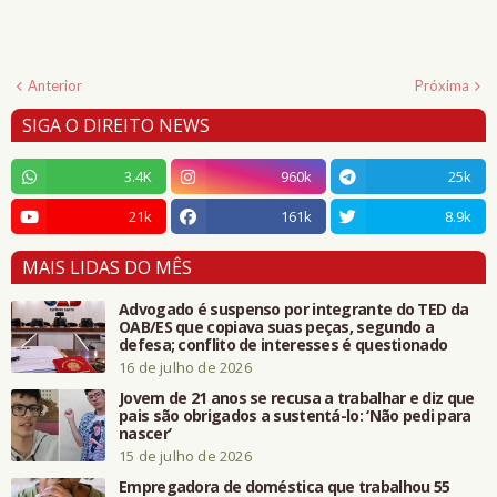
Anterior
Próxima
SIGA O DIREITO NEWS
3.4K
960k
25k
21k
161k
8.9k
MAIS LIDAS DO MÊS
Advogado é suspenso por integrante do TED da
OAB/ES que copiava suas peças, segundo a
defesa; conflito de interesses é questionado
16 de julho de 2026
Jovem de 21 anos se recusa a trabalhar e diz que
pais são obrigados a sustentá-lo: ‘Não pedi para
nascer’
15 de julho de 2026
Empregadora de doméstica que trabalhou 55