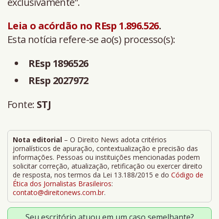
exclusivamente”.
Leia o acórdão no REsp 1.896.526
.
Esta notícia refere-se ao(s) processo(s):
REsp 1896526
REsp 2027972
Fonte:
STJ
Nota editorial
– O Direito News adota critérios
jornalísticos de apuração, contextualização e precisão das
informações. Pessoas ou instituições mencionadas podem
solicitar correção, atualização, retificação ou exercer direito
de resposta, nos termos da Lei 13.188/2015 e do
Código de
Ética dos Jornalistas Brasileiros
:
contato@direitonews.com.br
.
Seu escritório atuou em um caso semelhante?