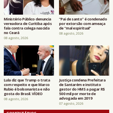
Ministério Público denuncia
“Pai de santo” é condenado
vereadora de Curitiba após
por extorsão com ameaça
fala contra colega nascida
de “mal espiritual”
no Ceará
08 agosto, 2026
08 agosto, 2026
Lula diz que Trump o trata
Justiça condena Prefeitura
com respeito e que Marco
de Santarém e instituto
Rubio é bolsonarista e não
gestor do HMS a pagar R$
gosta do Brasil. VÍDEO
500 mil por morte de
advogada em 2019
08 agosto, 2026
07 agosto, 2026