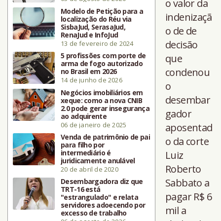
o valor da
Modelo de Petição para a
indenizaçã
localização do Réu via
SisbaJud, SerasaJud,
o de de
RenaJud e InfoJud
decisão
13 de fevereiro de 2024
5 profissões com porte de
que
arma de fogo autorizado
condenou
no Brasil em 2026
14 de junho de 2026
o
Negócios imobiliários em
desembar
xeque: como a nova CNIB
2.0 pode gerar insegurança
gador
ao adquirente
06 de janeiro de 2025
aposentad
Venda de patrimônio de pai
o da corte
para filho por
intermediário é
Luiz
juridicamente anulável
Roberto
20 de abril de 2020
Sabbato a
Desembargadora diz que
TRT-16 está
pagar R$ 6
"estrangulado" e relata
servidores adoecendo por
mil a
excesso de trabalho