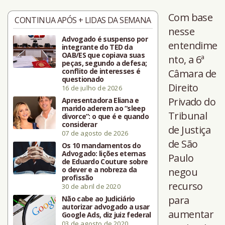
Com base
CONTINUA APÓS + LIDAS DA SEMANA
nesse
Advogado é suspenso por
entendime
integrante do TED da
OAB/ES que copiava suas
nto, a 6ª
peças, segundo a defesa;
conflito de interesses é
Câmara de
questionado
Direito
16 de julho de 2026
Privado do
Apresentadora Eliana e
marido aderem ao “sleep
Tribunal
divorce”: o que é e quando
considerar
de Justiça
07 de agosto de 2026
de São
Os 10 mandamentos do
Advogado: lições eternas
Paulo
de Eduardo Couture sobre
o dever e a nobreza da
negou
profissão
recurso
30 de abril de 2020
para
Não cabe ao Judiciário
autorizar advogado a usar
aumentar
Google Ads, diz juiz federal
03 de agosto de 2020