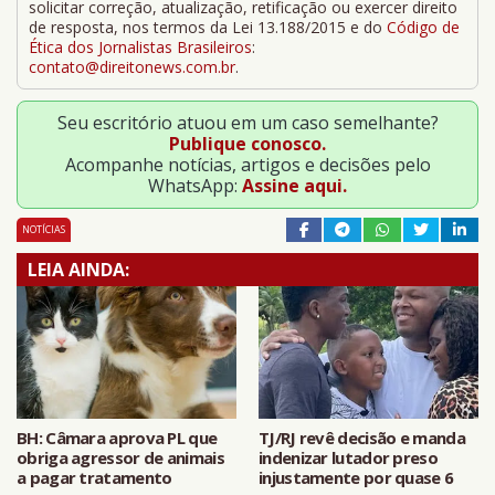
solicitar correção, atualização, retificação ou exercer direito
de resposta, nos termos da Lei 13.188/2015 e do
Código de
Ética dos Jornalistas Brasileiros
:
contato@direitonews.com.br
.
Seu escritório atuou em um caso semelhante?
Publique conosco.
Acompanhe notícias, artigos e decisões pelo
WhatsApp:
Assine aqui.
NOTÍCIAS
LEIA AINDA:
BH: Câmara aprova PL que
TJ/RJ revê decisão e manda
obriga agressor de animais
indenizar lutador preso
a pagar tratamento
injustamente por quase 6