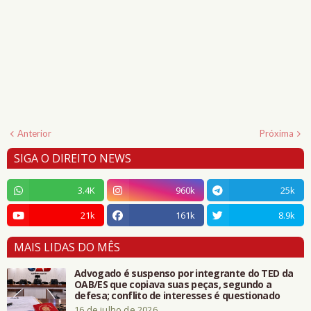
Anterior
Próxima
SIGA O DIREITO NEWS
3.4K
960k
25k
21k
161k
8.9k
MAIS LIDAS DO MÊS
Advogado é suspenso por integrante do TED da
OAB/ES que copiava suas peças, segundo a
defesa; conflito de interesses é questionado
16 de julho de 2026