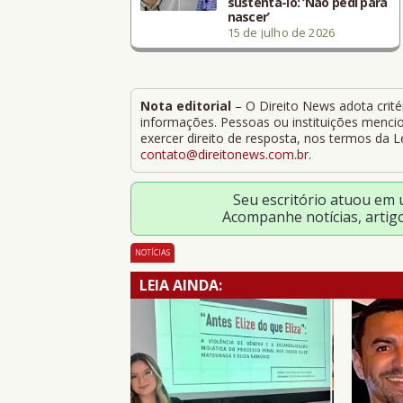
sustentá-lo: ‘Não pedi para
nascer’
15 de julho de 2026
Nota editorial
– O Direito News adota critér
informações. Pessoas ou instituições mencion
exercer direito de resposta, nos termos da 
contato@direitonews.com.br
.
Seu escritório atuou em
Acompanhe notícias, artig
NOTÍCIAS
LEIA AINDA: