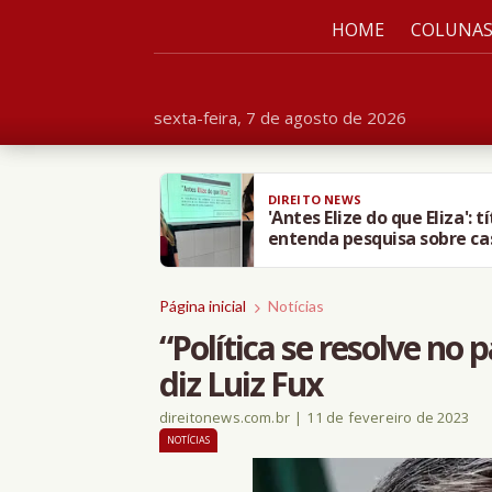
HOME
COLUNA
sexta-feira, 7 de agosto de 2026
DIREITO NEWS
'Antes Elize do que Eliza': 
entenda pesquisa sobre c
Página inicial
Notícias
“Política se resolve no 
diz Luiz Fux
direitonews.com.br
|
11 de fevereiro de 2023
NOTÍCIAS