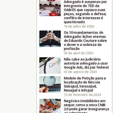
Advogado é suspenso por
integrante do TED da
OAB/ES que copiava suas
peças, segundo a defesa;
conflito de interesses é
questionado
16 de julho de 2026
Os 10 mandamentos do
Advogado: lições eternas
de Eduardo Couture sobre
o dever e a nobreza da
profissão
30 de abril de 2020
Não cabe ao Judiciário
autorizar advogado a usar
Google Ads, diz juiz federal
03 de agosto de 2020
Modelo de Petição para a
localização do Réu via
SisbaJud, SerasaJud,
RenaJud e InfoJud
13 de fevereiro de 2024
Negócios imobiliários em
xeque: como a nova CNIB
2.0 pode gerar insegurança
ao adquirente