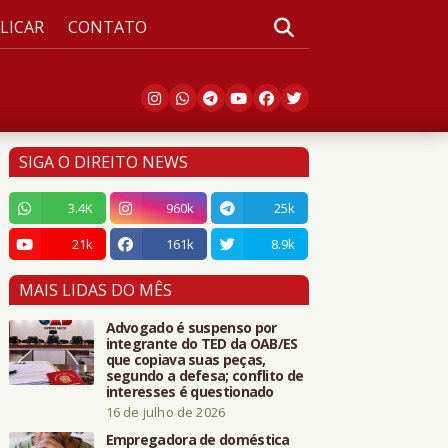
LICAR
CONTATO
SIGA O DIREITO NEWS
3.4K
960k
25k
21k
161k
8.9k
MAIS LIDAS DO MÊS
Advogado é suspenso por
integrante do TED da OAB/ES
que copiava suas peças,
segundo a defesa; conflito de
interesses é questionado
16 de julho de 2026
Empregadora de doméstica