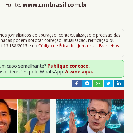
Fonte:
www.cnnbrasil.com.br
ios jornalísticos de apuração, contextualização e precisão das
adas podem solicitar correção, atualização, retificação ou
Lei 13.188/2015 e do
Código de Ética dos Jornalistas Brasileiros
:
 um caso semelhante?
Publique conosco.
os e decisões pelo WhatsApp:
Assine aqui.