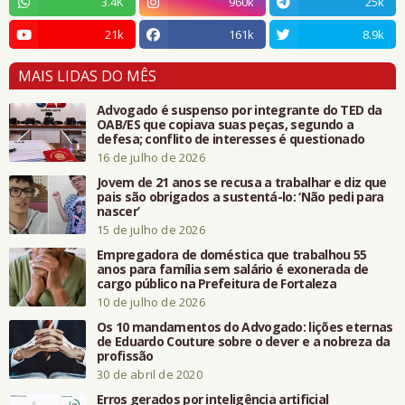
3.4K
960k
25k
21k
161k
8.9k
MAIS LIDAS DO MÊS
Advogado é suspenso por integrante do TED da
OAB/ES que copiava suas peças, segundo a
defesa; conflito de interesses é questionado
16 de julho de 2026
Jovem de 21 anos se recusa a trabalhar e diz que
pais são obrigados a sustentá-lo: ‘Não pedi para
nascer’
15 de julho de 2026
Empregadora de doméstica que trabalhou 55
anos para família sem salário é exonerada de
cargo público na Prefeitura de Fortaleza
10 de julho de 2026
Os 10 mandamentos do Advogado: lições eternas
de Eduardo Couture sobre o dever e a nobreza da
profissão
30 de abril de 2020
Erros gerados por inteligência artificial