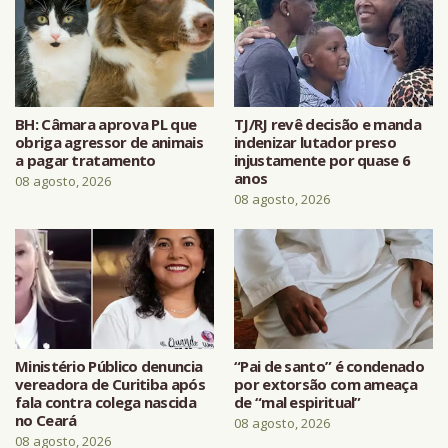
BH: Câmara aprova PL que
TJ/RJ revê decisão e manda
obriga agressor de animais
indenizar lutador preso
a pagar tratamento
injustamente por quase 6
anos
08 agosto, 2026
08 agosto, 2026
Ministério Público denuncia
“Pai de santo” é condenado
vereadora de Curitiba após
por extorsão com ameaça
fala contra colega nascida
de “mal espiritual”
no Ceará
08 agosto, 2026
08 agosto, 2026