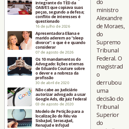
do
integrante do TED da
OAB/ES que copiava suas
ministro
peças, segundo a defesa;
conflito de interesses é
Alexandre
questionado
de Moraes,
16 de julho de 2026
do
Apresentadora Eliana e
marido aderem ao “sleep
Supremo
divorce”: o que é e quando
considerar
Tribunal
07 de agosto de 2026
Federal. O
Os 10 mandamentos do
Advogado: lições eternas
magistrad
de Eduardo Couture sobre
o dever e a nobreza da
o
profissão
derrubou
30 de abril de 2020
uma
Não cabe ao Judiciário
autorizar advogado a usar
decisão do
Google Ads, diz juiz federal
03 de agosto de 2020
Tribunal
Modelo de Petição para a
Superior
localização do Réu via
SisbaJud, SerasaJud,
do
RenaJud e InfoJud