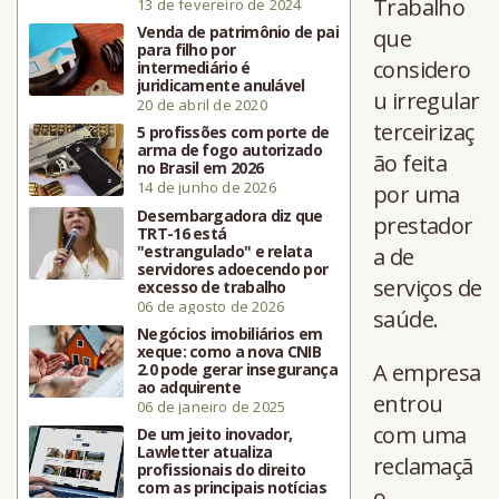
Trabalho
13 de fevereiro de 2024
Venda de patrimônio de pai
que
para filho por
considero
intermediário é
juridicamente anulável
u irregular
20 de abril de 2020
terceirizaç
5 profissões com porte de
arma de fogo autorizado
ão feita
no Brasil em 2026
14 de junho de 2026
por uma
Desembargadora diz que
prestador
TRT-16 está
"estrangulado" e relata
a de
servidores adoecendo por
serviços de
excesso de trabalho
06 de agosto de 2026
saúde.
Negócios imobiliários em
xeque: como a nova CNIB
A empresa
2.0 pode gerar insegurança
ao adquirente
entrou
06 de janeiro de 2025
com uma
De um jeito inovador,
Lawletter atualiza
reclamaçã
profissionais do direito
com as principais notícias
o,