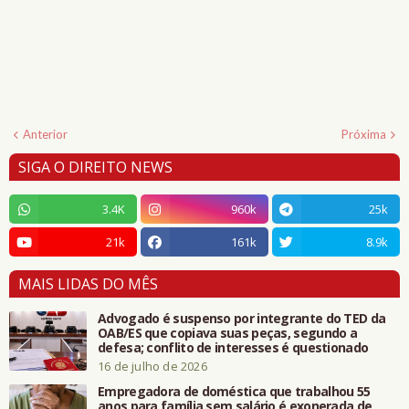
Anterior
Próxima
SIGA O DIREITO NEWS
3.4K
960k
25k
21k
161k
8.9k
MAIS LIDAS DO MÊS
Advogado é suspenso por integrante do TED da
OAB/ES que copiava suas peças, segundo a
defesa; conflito de interesses é questionado
16 de julho de 2026
Empregadora de doméstica que trabalhou 55
anos para família sem salário é exonerada de