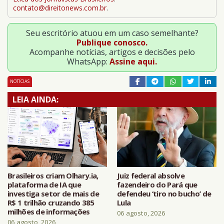
contato@direitonews.com.br
.
Seu escritório atuou em um caso semelhante?
Publique conosco.
Acompanhe notícias, artigos e decisões pelo
WhatsApp:
Assine aqui.
NOTÍCIAS
LEIA AINDA:
Brasileiros criam Olhary.ia,
Juiz federal absolve
plataforma de IA que
fazendeiro do Pará que
investiga setor de mais de
defendeu ‘tiro no bucho’ de
R$ 1 trilhão cruzando 385
Lula
milhões de informações
06 agosto, 2026
06 agosto, 2026