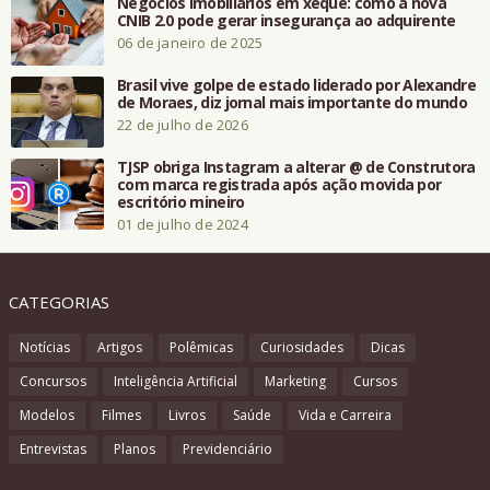
Negócios imobiliários em xeque: como a nova
CNIB 2.0 pode gerar insegurança ao adquirente
06 de janeiro de 2025
Brasil vive golpe de estado liderado por Alexandre
de Moraes, diz jornal mais importante do mundo
22 de julho de 2026
TJSP obriga Instagram a alterar @ de Construtora
com marca registrada após ação movida por
escritório mineiro
01 de julho de 2024
CATEGORIAS
Notícias
Artigos
Polêmicas
Curiosidades
Dicas
Concursos
Inteligência Artificial
Marketing
Cursos
Modelos
Filmes
Livros
Saúde
Vida e Carreira
Entrevistas
Planos
Previdenciário