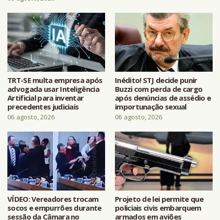
TRT-SE multa empresa após
Inédito! STJ decide punir
advogada usar Inteligência
Buzzi com perda de cargo
Artificial para inventar
após denúncias de assédio e
precedentes judiciais
importunação sexual
06 agosto, 2026
06 agosto, 2026
VÍDEO: Vereadores trocam
Projeto de lei permite que
socos e empurrões durante
policiais civis embarquem
sessão da Câmara no
armados em aviões