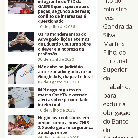
nto do
integrante do TED da
OAB/ES que copiava suas
ministro
peças, segundo a defesa;
conflito de interesses é
Ives
questionado
Gandra da
16 de julho de 2026
Silva
Os 10 mandamentos do
Advogado: lições eternas
Martins
de Eduardo Couture sobre
o dever e a nobreza da
Filho, do
profissão
30 de abril de 2020
Tribunal
Não cabe ao Judiciário
Superior
autorizar advogado a usar
Google Ads, diz juiz federal
do
03 de agosto de 2020
Trabalho,
INPI nega registro da
para
marca CazéTV e acende
alerta sobre propriedade
excluir a
intelectual
16 de julho de 2026
obrigação
Negócios imobiliários em
do Banco
xeque: como a nova CNIB
2.0 pode gerar insegurança
do
ao adquirente
06 de janeiro de 2025