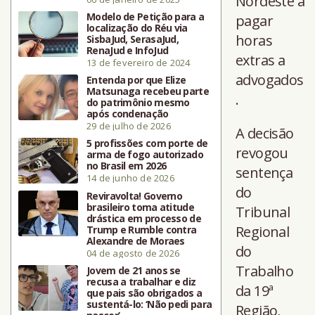
Nordeste a
Modelo de Petição para a
pagar
localização do Réu via
horas
SisbaJud, SerasaJud,
RenaJud e InfoJud
extras a
13 de fevereiro de 2024
advogados
Entenda por que Elize
Matsunaga recebeu parte
.
do patrimônio mesmo
após condenação
29 de julho de 2026
A decisão
5 profissões com porte de
revogou
arma de fogo autorizado
no Brasil em 2026
sentença
14 de junho de 2026
do
Reviravolta! Governo
brasileiro toma atitude
Tribunal
drástica em processo de
Regional
Trump e Rumble contra
Alexandre de Moraes
do
04 de agosto de 2026
Trabalho
Jovem de 21 anos se
recusa a trabalhar e diz
da 19ª
que pais são obrigados a
sustentá-lo: ‘Não pedi para
Região,