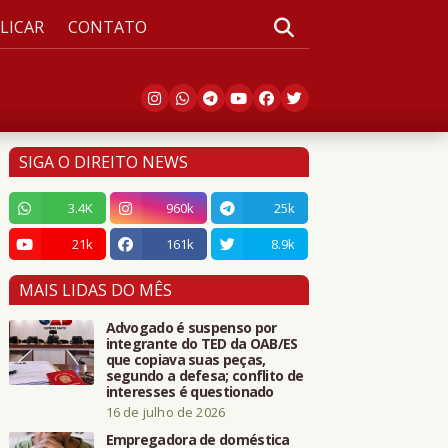
LICAR
CONTATO
SIGA O DIREITO NEWS
3.4K
960k
25k
21k
161k
8.9k
MAIS LIDAS DO MÊS
Advogado é suspenso por
integrante do TED da OAB/ES
que copiava suas peças,
segundo a defesa; conflito de
interesses é questionado
16 de julho de 2026
Empregadora de doméstica