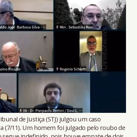
ibunal de Justiça (STJ) julgou um caso
ira (7/11). Um homem foi julgado pelo roubo de
o segue indefinido, pois houve empate de dois