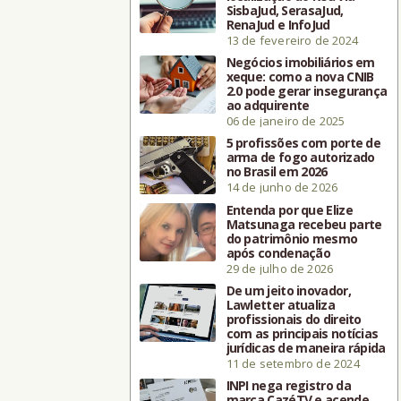
SisbaJud, SerasaJud,
RenaJud e InfoJud
13 de fevereiro de 2024
Negócios imobiliários em
xeque: como a nova CNIB
2.0 pode gerar insegurança
ao adquirente
06 de janeiro de 2025
5 profissões com porte de
arma de fogo autorizado
no Brasil em 2026
14 de junho de 2026
Entenda por que Elize
Matsunaga recebeu parte
do patrimônio mesmo
após condenação
29 de julho de 2026
De um jeito inovador,
Lawletter atualiza
profissionais do direito
com as principais notícias
jurídicas de maneira rápida
11 de setembro de 2024
INPI nega registro da
marca CazéTV e acende