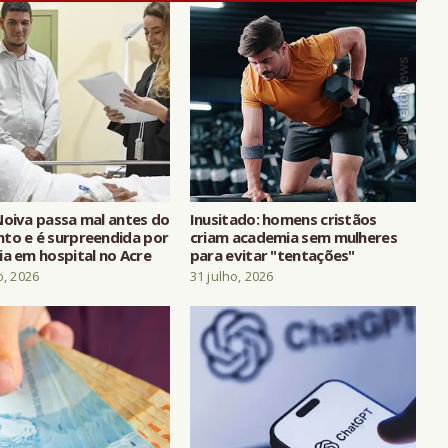
Noiva passa mal antes do
Inusitado: homens cristãos
to e é surpreendida por
criam academia sem mulheres
ia em hospital no Acre
para evitar "tentações"
o, 2026
31 julho, 2026