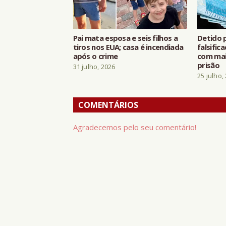
Pai mata esposa e seis filhos a
Detido p
tiros nos EUA; casa é incendiada
falsific
após o crime
com mais
prisão
31 julho, 2026
25 julho,
COMENTÁRIOS
Agradecemos pelo seu comentário!