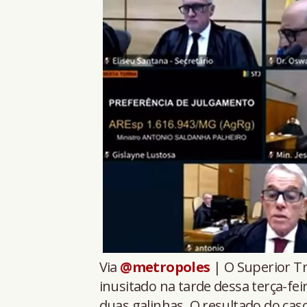
Via
@metropoles
| O Superior Tr
inusitado na tarde dessa terça-fe
duas galinhas. O resultado do cas