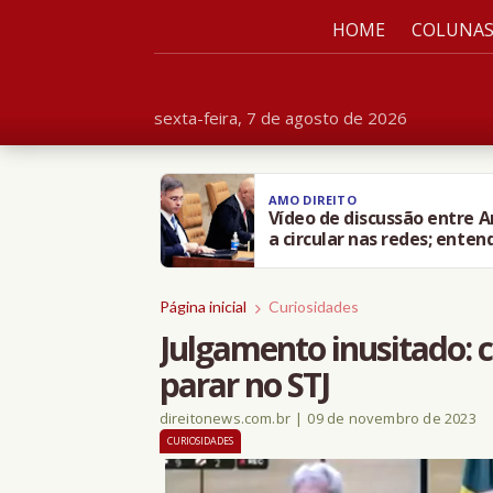
HOME
COLUNA
sexta-feira, 7 de agosto de 2026
AMO DIREITO
Vídeo de discussão entre 
a circular nas redes; enten
Página inicial
Curiosidades
Julgamento inusitado: c
parar no STJ
direitonews.com.br
|
09 de novembro de 2023
CURIOSIDADES