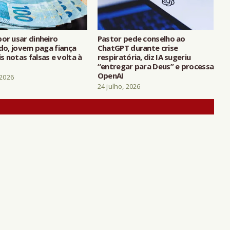
or usar dinheiro
Pastor pede conselho ao
ado, jovem paga fiança
ChatGPT durante crise
 notas falsas e volta à
respiratória, diz IA sugeriu
“entregar para Deus” e processa
OpenAI
 2026
24 julho, 2026