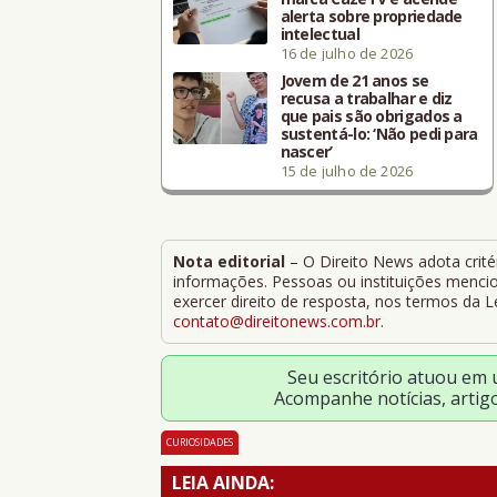
alerta sobre propriedade
intelectual
16 de julho de 2026
Jovem de 21 anos se
recusa a trabalhar e diz
que pais são obrigados a
sustentá-lo: ‘Não pedi para
nascer’
15 de julho de 2026
Nota editorial
– O Direito News adota critér
informações. Pessoas ou instituições mencion
exercer direito de resposta, nos termos da 
contato@direitonews.com.br
.
Seu escritório atuou em
Acompanhe notícias, artig
CURIOSIDADES
LEIA AINDA: