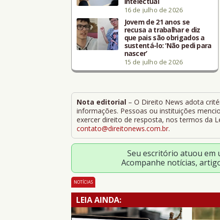
intelectual
16 de julho de 2026
Jovem de 21 anos se
recusa a trabalhar e diz
que pais são obrigados a
sustentá-lo: ‘Não pedi para
nascer’
15 de julho de 2026
Nota editorial
– O Direito News adota critér
informações. Pessoas ou instituições mencion
exercer direito de resposta, nos termos da 
contato@direitonews.com.br
.
Seu escritório atuou em
Acompanhe notícias, artig
NOTÍCIAS
LEIA AINDA: