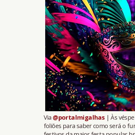
Via
@portalmigalhas
| Às véspe
foliões para saber como será o f
festivos da maior festa popular bra