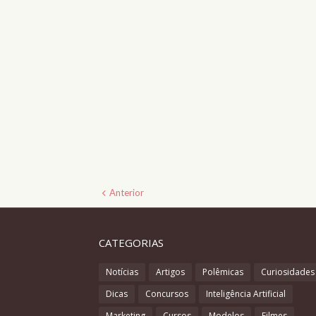
Anterior
CATEGORIAS
Notícias
Artigos
Polêmicas
Curiosidades
Dicas
Concursos
Inteligência Artificial
Marketing
Cursos
Modelos
Filmes