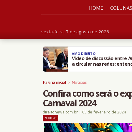
HOME
COLUNA
sexta-feira, 7 de agosto de 2026
AMO DIREITO
Vídeo de discussão entre 
a circular nas redes; enten
Página inicial
Notícias
Confira como será o exp
Carnaval 2024
direitonews.com.br
|
05 de fevereiro de 2024
NOTÍCIAS