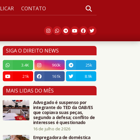
LICAR
CONTATO
SIGA O DIREITO NEWS
3.4K
960k
25k
21k
161k
8.9k
MAIS LIDAS DO MÊS
Advogado é suspenso por
integrante do TED da OAB/ES
que copiava suas peças,
segundo a defesa; conflito de
interesses é questionado
16 de julho de 2026
Empregadora de doméstica