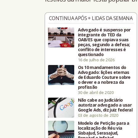
CONTINUA APÓS + LIDAS DA SEMANA
Advogado é suspenso por
integrante do TED da
OAB/ES que copiava suas
peças, segundo a defesa;
conflito de interesses é
questionado
16 de julho de 2026
Os 10 mandamentos do
Advogado: lições eternas
de Eduardo Couture sobre
o dever e a nobreza da
profissão
30 de abril de 2020
Não cabe ao Judiciário
autorizar advogado a usar
Google Ads, diz juiz federal
03 de agosto de 2020
Modelo de Petição para a
localização do Réu via
SisbaJud, SerasaJud,
RenaJud e InfoJud