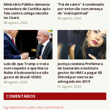
Ministério Público denuncia
“Pai de santo” é condenado
vereadora de Curitiba após
por extorsão com ameaça
fala contra colega nascida
de “mal espiritual”
no Ceará
08 agosto, 2026
08 agosto, 2026
Lula diz que Trump o trata
Justiça condena Prefeitura
com respeito e que Marco
de Santarém e instituto
Rubio é bolsonarista e não
gestor do HMS a pagar R$
gosta do Brasil. VÍDEO
500 mil por morte de
advogada em 2019
08 agosto, 2026
07 agosto, 2026
COMENTÁRIOS
Agradecemos pelo seu comentário!