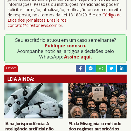
informações. Pessoas ou instituições mencionadas podem
solicitar correção, atualização, retificação ou exercer direito
de resposta, nos termos da Lei 13.188/2015 e do
Código de
Ética dos Jornalistas Brasileiros
:
contato@direitonews.com.br
.
Seu escritório atuou em um caso semelhante?
Publique conosco.
Acompanhe notícias, artigos e decisões pelo
WhatsApp:
Assine aqui.
ARTIGOS
LEIA AINDA:
IA na Jurisprudência: A
PL da Misoginia: o método
inteligência artificial não
dos regimes autoritários