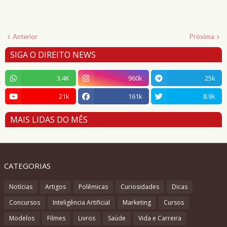
Anterior
Próxima
SIGA O DIREITO NEWS
3.4K
960k
25k
21k
161k
8.9k
MAIS LIDAS DO MÊS
CATEGORIAS
Notícias
Artigos
Polêmicas
Curiosidades
Dicas
Concursos
Inteligência Artificial
Marketing
Cursos
Modelos
Filmes
Livros
Saúde
Vida e Carreira