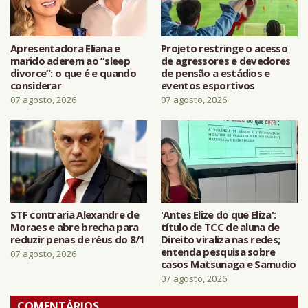
Apresentadora Eliana e
Projeto restringe o acesso
marido aderem ao “sleep
de agressores e devedores
divorce”: o que é e quando
de pensão a estádios e
considerar
eventos esportivos
07 agosto, 2026
07 agosto, 2026
STF contraria Alexandre de
'Antes Elize do que Eliza':
Moraes e abre brecha para
título de TCC de aluna de
reduzir penas de réus do 8/1
Direito viraliza nas redes;
entenda pesquisa sobre
07 agosto, 2026
casos Matsunaga e Samudio
07 agosto, 2026
COMENTÁRIOS