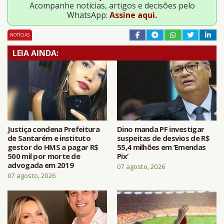
Acompanhe notícias, artigos e decisões pelo
WhatsApp:
Assine aqui.
NOTÍCIAS
LEIA AINDA:
Justiça condena Prefeitura
Dino manda PF investigar
de Santarém e instituto
suspeitas de desvios de R$
gestor do HMS a pagar R$
55,4 milhões em ‘Emendas
500 mil por morte de
Pix’
advogada em 2019
07 agosto, 2026
07 agosto, 2026