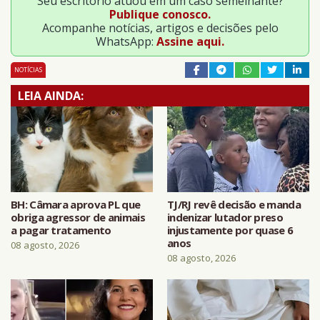
Seu escritório atuou em um caso semelhante?
Publique conosco.
Acompanhe notícias, artigos e decisões pelo
WhatsApp:
Assine aqui.
NOTÍCIAS
LEIA AINDA:
BH: Câmara aprova PL que
TJ/RJ revê decisão e manda
obriga agressor de animais
indenizar lutador preso
a pagar tratamento
injustamente por quase 6
anos
08 agosto, 2026
08 agosto, 2026