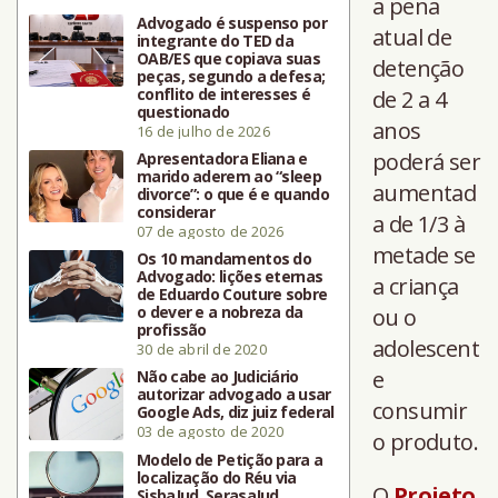
a pena
Advogado é suspenso por
atual de
integrante do TED da
OAB/ES que copiava suas
detenção
peças, segundo a defesa;
conflito de interesses é
de 2 a 4
questionado
anos
16 de julho de 2026
poderá ser
Apresentadora Eliana e
marido aderem ao “sleep
aumentad
divorce”: o que é e quando
considerar
a de 1/3 à
07 de agosto de 2026
metade se
Os 10 mandamentos do
Advogado: lições eternas
a criança
de Eduardo Couture sobre
o dever e a nobreza da
ou o
profissão
adolescent
30 de abril de 2020
e
Não cabe ao Judiciário
autorizar advogado a usar
consumir
Google Ads, diz juiz federal
03 de agosto de 2020
o produto.
Modelo de Petição para a
localização do Réu via
O
Projeto
SisbaJud, SerasaJud,