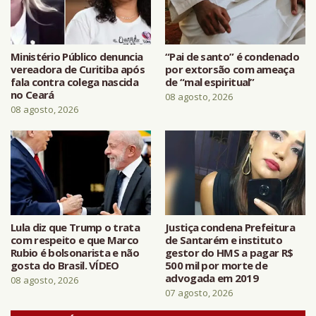
Ministério Público denuncia
“Pai de santo” é condenado
vereadora de Curitiba após
por extorsão com ameaça
fala contra colega nascida
de “mal espiritual”
no Ceará
08 agosto, 2026
08 agosto, 2026
Lula diz que Trump o trata
Justiça condena Prefeitura
com respeito e que Marco
de Santarém e instituto
Rubio é bolsonarista e não
gestor do HMS a pagar R$
gosta do Brasil. VÍDEO
500 mil por morte de
advogada em 2019
08 agosto, 2026
07 agosto, 2026