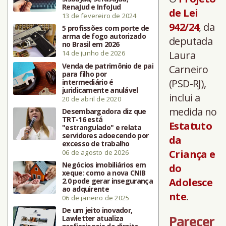
RenaJud e InfoJud
de Lei
13 de fevereiro de 2024
942/24
, da
5 profissões com porte de
arma de fogo autorizado
deputada
no Brasil em 2026
14 de junho de 2026
Laura
Venda de patrimônio de pai
Carneiro
para filho por
(PSD-RJ),
intermediário é
juridicamente anulável
inclui a
20 de abril de 2020
medida no
Desembargadora diz que
TRT-16 está
Estatuto
"estrangulado" e relata
servidores adoecendo por
da
excesso de trabalho
Criança e
06 de agosto de 2026
Negócios imobiliários em
do
xeque: como a nova CNIB
Adolesce
2.0 pode gerar insegurança
ao adquirente
nte
.
06 de janeiro de 2025
De um jeito inovador,
Parecer
Lawletter atualiza