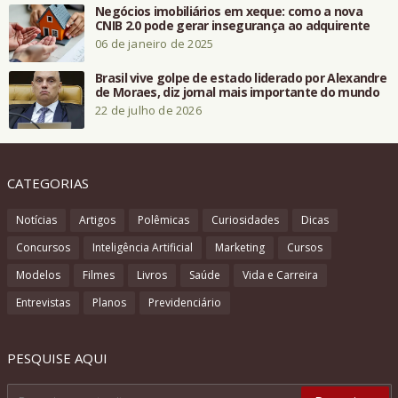
Negócios imobiliários em xeque: como a nova
CNIB 2.0 pode gerar insegurança ao adquirente
06 de janeiro de 2025
Brasil vive golpe de estado liderado por Alexandre
de Moraes, diz jornal mais importante do mundo
22 de julho de 2026
CATEGORIAS
Notícias
Artigos
Polêmicas
Curiosidades
Dicas
Concursos
Inteligência Artificial
Marketing
Cursos
Modelos
Filmes
Livros
Saúde
Vida e Carreira
Entrevistas
Planos
Previdenciário
PESQUISE AQUI