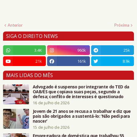
Anterior
Próxima
SIGA O DIREITO NEWS
3.4K
960k
25k
21k
161k
8.9k
MAIS LIDAS DO MÊS
Advogado é suspenso por integrante do TED da
OAB/ES que copiava suas peças, segundo a
defesa; conflito de interesses é questionado
16 de julho de 2026
Jovem de 21 anos se recusa a trabalhar e diz que
pais são obrigados a sustentá-lo: ‘Não pedi para
nascer’
15 de julho de 2026
Empregadora de doméstica que trabalhou 55