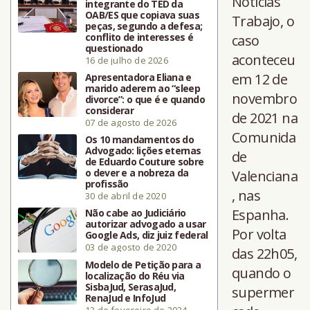
Noticias
integrante do TED da
OAB/ES que copiava suas
Trabajo, o
peças, segundo a defesa;
conflito de interesses é
caso
questionado
aconteceu
16 de julho de 2026
em 12 de
Apresentadora Eliana e
marido aderem ao “sleep
novembro
divorce”: o que é e quando
considerar
de 2021 na
07 de agosto de 2026
Comunida
Os 10 mandamentos do
Advogado: lições eternas
de
de Eduardo Couture sobre
o dever e a nobreza da
Valenciana
profissão
, nas
30 de abril de 2020
Espanha.
Não cabe ao Judiciário
autorizar advogado a usar
Por volta
Google Ads, diz juiz federal
03 de agosto de 2020
das 22h05,
Modelo de Petição para a
quando o
localização do Réu via
SisbaJud, SerasaJud,
supermer
RenaJud e InfoJud