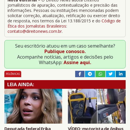
jornalísticos de apuração, contextualização e precisão das
informações. Pessoas ou instituições mencionadas podem
solicitar correção, atualização, retificação ou exercer direito
de resposta, nos termos da Lei 13.188/2015 e do
Código de
Ética dos Jornalistas Brasileiros
:
contato@direitonews.com.br
.
Seu escritório atuou em um caso semelhante?
Publique conosco.
Acompanhe notícias, artigos e decisões pelo
WhatsApp:
Assine aqui.
POLÊMICAS
LEIA AINDA:
Deputada federal Erika
VÍDEO: motorista de ônibus