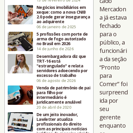
cado
13 de fevereiro de 2024
Negócios imobiliários em
Mercadon
xeque: como a nova CNIB
a já estava
2.0 pode gerar insegurança
ao adquirente
fechado
06 de janeiro de 2025
para o
5 profissões com porte de
arma de fogo autorizado
público, a
no Brasil em 2026
14 de junho de 2026
funcionári
Desembargadora diz que
a da seção
TRT-16 está
"estrangulado" e relata
“Pronto
servidores adoecendo por
para
excesso de trabalho
06 de agosto de 2026
Comer” foi
Venda de patrimônio de pai
surpreend
para filho por
intermediário é
ida por
juridicamente anulável
20 de abril de 2020
seu
De um jeito inovador,
gerente
Lawletter atualiza
profissionais do direito
enquanto
com as principais notícias