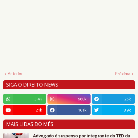
Anterior
Próxima
SIGA O DIREITO NEWS
3.4K
960k
25k
21k
161k
8.9k
MAIS LIDAS DO MÊS
Advogado é suspenso por integrante do TED da