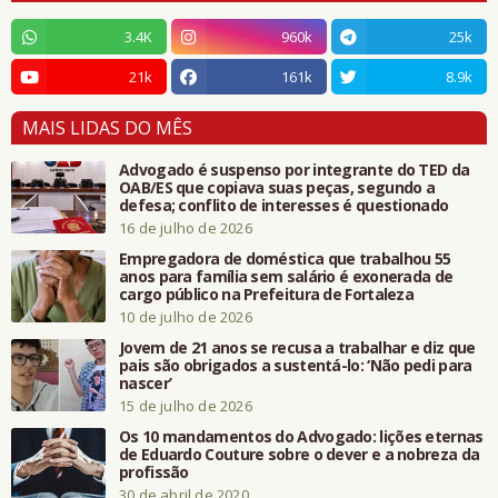
3.4K
960k
25k
21k
161k
8.9k
MAIS LIDAS DO MÊS
Advogado é suspenso por integrante do TED da
OAB/ES que copiava suas peças, segundo a
defesa; conflito de interesses é questionado
16 de julho de 2026
Empregadora de doméstica que trabalhou 55
anos para família sem salário é exonerada de
cargo público na Prefeitura de Fortaleza
10 de julho de 2026
Jovem de 21 anos se recusa a trabalhar e diz que
pais são obrigados a sustentá-lo: ‘Não pedi para
nascer’
15 de julho de 2026
Os 10 mandamentos do Advogado: lições eternas
de Eduardo Couture sobre o dever e a nobreza da
profissão
30 de abril de 2020