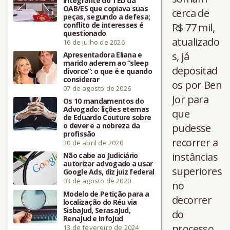
integrante do TED da
OAB/ES que copiava suas
cerca de
peças, segundo a defesa;
conflito de interesses é
R$ 77 mil,
questionado
atualizado
16 de julho de 2026
s, já
Apresentadora Eliana e
marido aderem ao “sleep
depositad
divorce”: o que é e quando
considerar
os por Ben
07 de agosto de 2026
Jor para
Os 10 mandamentos do
Advogado: lições eternas
que
de Eduardo Couture sobre
o dever e a nobreza da
pudesse
profissão
recorrer a
30 de abril de 2020
instâncias
Não cabe ao Judiciário
autorizar advogado a usar
superiores
Google Ads, diz juiz federal
03 de agosto de 2020
no
Modelo de Petição para a
decorrer
localização do Réu via
SisbaJud, SerasaJud,
do
RenaJud e InfoJud
processo,
13 de fevereiro de 2024