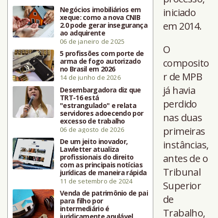
Negócios imobiliários em
iniciado
xeque: como a nova CNIB
em 2014.
2.0 pode gerar insegurança
ao adquirente
06 de janeiro de 2025
O
5 profissões com porte de
arma de fogo autorizado
composito
no Brasil em 2026
r de MPB
14 de junho de 2026
já havia
Desembargadora diz que
TRT-16 está
perdido
"estrangulado" e relata
servidores adoecendo por
nas duas
excesso de trabalho
primeiras
06 de agosto de 2026
De um jeito inovador,
instâncias,
Lawletter atualiza
antes de o
profissionais do direito
com as principais notícias
Tribunal
jurídicas de maneira rápida
11 de setembro de 2024
Superior
Venda de patrimônio de pai
de
para filho por
intermediário é
Trabalho,
juridicamente anulável