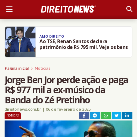
AMO DIREITO
TSE cria órgão para monitorar fake
news e uso indevido de IA nas eleições
Página inicial
Notícias
Jorge Ben Jor perde ação e paga
R$ 977 mil a ex-músico da
Banda do Zé Pretinho
direitonews.com.br
|
06 de fevereiro de 2025
NOTÍCIAS