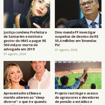
Justiça condena Prefeitura
Dino manda PF investigar
de Santarém e instituto
suspeitas de desvios de R$
gestor do HMS a pagar R$
55,4 milhões em ‘Emendas
500 mil por morte de
Pix’
advogada em 2019
07 agosto, 2026
07 agosto, 2026
Apresentadora Eliana e
Projeto restringe o acesso
marido aderem ao “sleep
de agressores e devedores
divorce”: o que é e quando
de pensão a estádios e