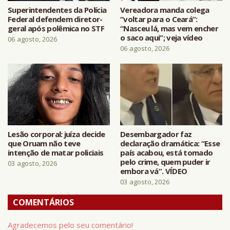
Superintendentes da Polícia
Vereadora manda colega
Federal defendem diretor-
“voltar para o Ceará”:
geral após polêmica no STF
“Nasceu lá, mas vem encher
o saco aqui”; veja vídeo
06 agosto, 2026
06 agosto, 2026
Lesão corporal: juíza decide
Desembargador faz
que Oruam não teve
declaração dramática: “Esse
intenção de matar policiais
país acabou, está tomado
pelo crime, quem puder ir
03 agosto, 2026
embora vá”. VÍDEO
03 agosto, 2026
COMENTÁRIOS
Agradecemos pelo seu comentário!