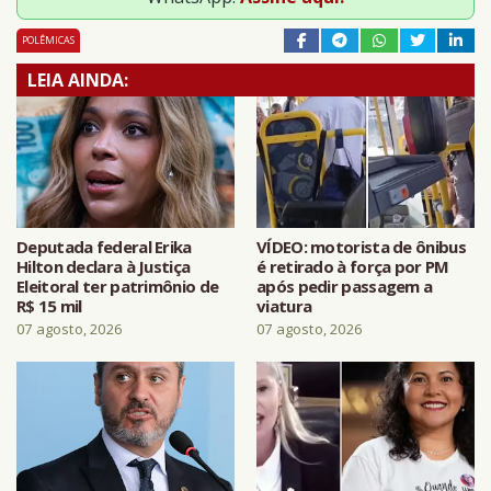
POLÊMICAS
LEIA AINDA:
Deputada federal Erika
VÍDEO: motorista de ônibus
Hilton declara à Justiça
é retirado à força por PM
Eleitoral ter patrimônio de
após pedir passagem a
R$ 15 mil
viatura
07 agosto, 2026
07 agosto, 2026