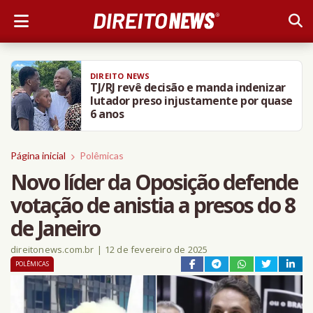
DIREITO NEWS
TJ/RJ revê decisão e manda indenizar
lutador preso injustamente por quase
6 anos
Página inicial
Polêmicas
Novo líder da Oposição defende
votação de anistia a presos do 8
de Janeiro
direitonews.com.br
|
12 de fevereiro de 2025
POLÊMICAS