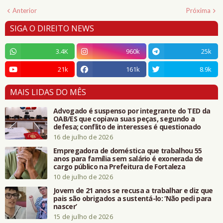
Anterior
Próxima
SIGA O DIREITO NEWS
3.4K
960k
25k
21k
161k
8.9k
MAIS LIDAS DO MÊS
Advogado é suspenso por integrante do TED da
OAB/ES que copiava suas peças, segundo a
defesa; conflito de interesses é questionado
16 de julho de 2026
Empregadora de doméstica que trabalhou 55
anos para família sem salário é exonerada de
cargo público na Prefeitura de Fortaleza
10 de julho de 2026
Jovem de 21 anos se recusa a trabalhar e diz que
pais são obrigados a sustentá-lo: ‘Não pedi para
nascer’
15 de julho de 2026