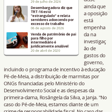
29 de julho de 2026
ainda que
Desembargadora diz que
TRT-16 está
a oposição
"estrangulado" e relata
está
servidores adoecendo por
excesso de trabalho
empenha
06 de agosto de 2026
da na
Venda de patrimônio de pai
para filho por
investigaç
intermediário é
juridicamente anulável
ão de
20 de abril de 2020
gastos do
governo,
incluindo o programa de incentivo à educação
Pé-de-Meia, a distribuição de marmitas por
ONGs financiadas pelo Ministério do
Desenvolvimento Social e as despesas da
primeira-dama, Rosângela da Silva, a Janja. "No
caso do Pé-de-Meia, estamos diante de um
crime de responsabilidade fiscal. No caso das