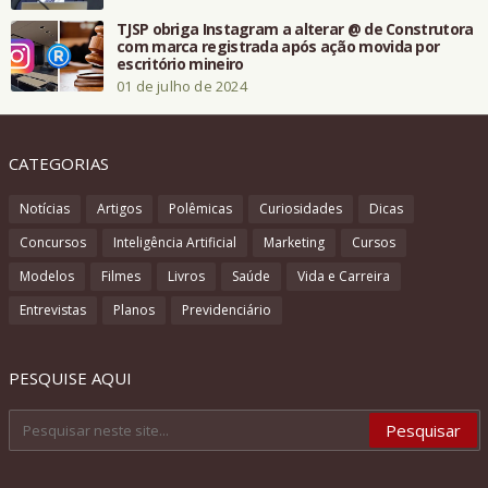
TJSP obriga Instagram a alterar @ de Construtora
com marca registrada após ação movida por
escritório mineiro
01 de julho de 2024
CATEGORIAS
Notícias
Artigos
Polêmicas
Curiosidades
Dicas
Concursos
Inteligência Artificial
Marketing
Cursos
Modelos
Filmes
Livros
Saúde
Vida e Carreira
Entrevistas
Planos
Previdenciário
PESQUISE AQUI