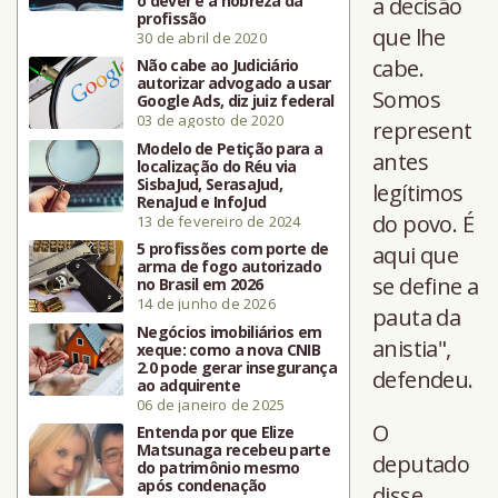
o dever e a nobreza da
a decisão
profissão
que lhe
30 de abril de 2020
cabe.
Não cabe ao Judiciário
autorizar advogado a usar
Somos
Google Ads, diz juiz federal
03 de agosto de 2020
represent
Modelo de Petição para a
antes
localização do Réu via
SisbaJud, SerasaJud,
legítimos
RenaJud e InfoJud
do povo. É
13 de fevereiro de 2024
5 profissões com porte de
aqui que
arma de fogo autorizado
se define a
no Brasil em 2026
14 de junho de 2026
pauta da
Negócios imobiliários em
anistia",
xeque: como a nova CNIB
2.0 pode gerar insegurança
defendeu.
ao adquirente
06 de janeiro de 2025
O
Entenda por que Elize
Matsunaga recebeu parte
deputado
do patrimônio mesmo
após condenação
disse