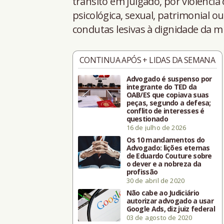
trânsito em julgado, por violência 
psicológica, sexual, patrimonial o
condutas lesivas à dignidade da m
CONTINUA APÓS + LIDAS DA SEMANA
Advogado é suspenso por
integrante do TED da
OAB/ES que copiava suas
peças, segundo a defesa;
conflito de interesses é
questionado
16 de julho de 2026
Os 10 mandamentos do
Advogado: lições eternas
de Eduardo Couture sobre
o dever e a nobreza da
profissão
30 de abril de 2020
Não cabe ao Judiciário
autorizar advogado a usar
Google Ads, diz juiz federal
03 de agosto de 2020