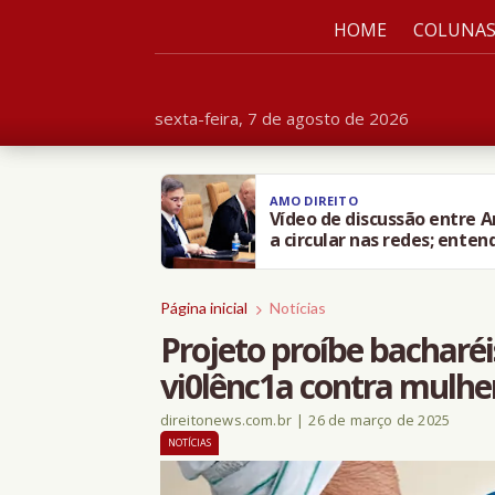
HOME
COLUNA
sexta-feira, 7 de agosto de 2026
AMO DIREITO
Vídeo de discussão entre 
a circular nas redes; enten
Página inicial
Notícias
Projeto proíbe bacharéi
vi0lênc1a contra mulhe
direitonews.com.br
|
26 de março de 2025
NOTÍCIAS