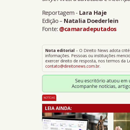
Reportagem -
Lara Haje
Edição –
Natalia Doederlein
Fonte:
@camaradeputados
Nota editorial
– O Direito News adota critér
informações. Pessoas ou instituições mencion
exercer direito de resposta, nos termos da 
contato@direitonews.com.br
.
Seu escritório atuou em
Acompanhe notícias, artig
NOTÍCIAS
LEIA AINDA: