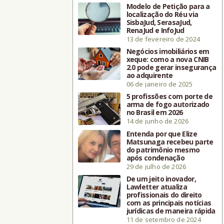
Modelo de Petição para a
localização do Réu via
SisbaJud, SerasaJud,
RenaJud e InfoJud
13 de fevereiro de 2024
Negócios imobiliários em
xeque: como a nova CNIB
2.0 pode gerar insegurança
ao adquirente
06 de janeiro de 2025
5 profissões com porte de
arma de fogo autorizado
no Brasil em 2026
14 de junho de 2026
Entenda por que Elize
Matsunaga recebeu parte
do patrimônio mesmo
após condenação
29 de julho de 2026
De um jeito inovador,
Lawletter atualiza
profissionais do direito
com as principais notícias
jurídicas de maneira rápida
11 de setembro de 2024