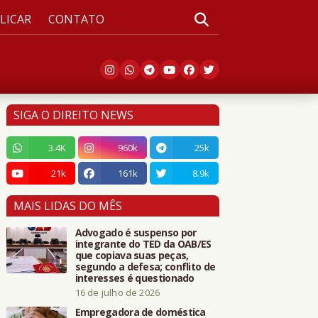
LICAR
CONTATO
SIGA O DIREITO NEWS
3.4K
960k
25k
21k
161k
8.9k
MAIS LIDAS DO MÊS
Advogado é suspenso por
integrante do TED da OAB/ES
que copiava suas peças,
segundo a defesa; conflito de
interesses é questionado
16 de julho de 2026
Empregadora de doméstica