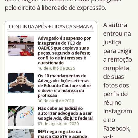
pelo direito à liberdade de expressão.
A autora
CONTINUA APÓS + LIDAS DA SEMANA
entrou na
Advogado é suspenso por
Justiça
integrante do TED da
OAB/ES que copiava suas
para exigir
peças, segundo a defesa;
conflito de interesses é
a remoção
questionado
completa
16 de julho de 2026
de suas
Os 10 mandamentos do
Advogado: lições eternas
fotos dos
de Eduardo Couture sobre
o dever e a nobreza da
perfis do
profissão
30 de abril de 2020
réu no
Não cabe ao Judiciário
Instagram
autorizar advogado a usar
Google Ads, diz juiz federal
e no
03 de agosto de 2020
Facebook,
INPI nega registro da
sob
marca CazéTV e acende