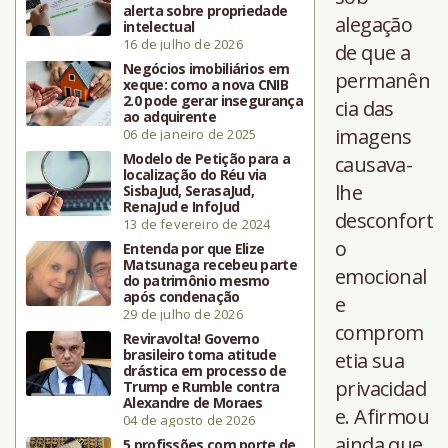
alerta sobre propriedade
alegação
intelectual
16 de julho de 2026
de que a
Negócios imobiliários em
permanên
xeque: como a nova CNIB
2.0 pode gerar insegurança
cia das
ao adquirente
imagens
06 de janeiro de 2025
Modelo de Petição para a
causava-
localização do Réu via
lhe
SisbaJud, SerasaJud,
RenaJud e InfoJud
desconfort
13 de fevereiro de 2024
o
Entenda por que Elize
Matsunaga recebeu parte
emocional
do patrimônio mesmo
após condenação
e
29 de julho de 2026
comprom
Reviravolta! Governo
brasileiro toma atitude
etia sua
drástica em processo de
privacidad
Trump e Rumble contra
Alexandre de Moraes
e. Afirmou
04 de agosto de 2026
ainda que
5 profissões com porte de