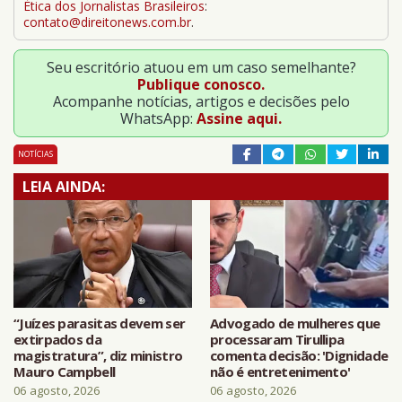
Ética dos Jornalistas Brasileiros
:
contato@direitonews.com.br
.
Seu escritório atuou em um caso semelhante?
Publique conosco.
Acompanhe notícias, artigos e decisões pelo
WhatsApp:
Assine aqui.
NOTÍCIAS
LEIA AINDA:
“Juízes parasitas devem ser
Advogado de mulheres que
extirpados da
processaram Tirullipa
magistratura”, diz ministro
comenta decisão: 'Dignidade
Mauro Campbell
não é entretenimento'
06 agosto, 2026
06 agosto, 2026