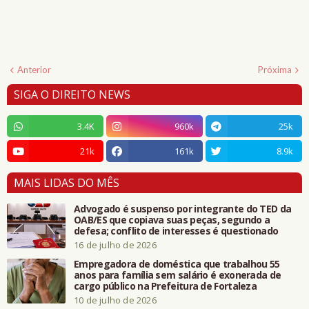
Anterior
Próxima
SIGA O DIREITO NEWS
3.4K
960k
25k
21k
161k
8.9k
MAIS LIDAS DO MÊS
Advogado é suspenso por integrante do TED da
OAB/ES que copiava suas peças, segundo a
defesa; conflito de interesses é questionado
16 de julho de 2026
Empregadora de doméstica que trabalhou 55
anos para família sem salário é exonerada de
cargo público na Prefeitura de Fortaleza
10 de julho de 2026