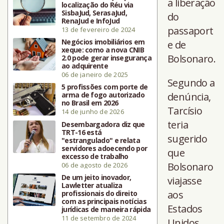
a liberação
localização do Réu via
SisbaJud, SerasaJud,
do
RenaJud e InfoJud
passaport
13 de fevereiro de 2024
Negócios imobiliários em
e de
xeque: como a nova CNIB
Bolsonaro.
2.0 pode gerar insegurança
ao adquirente
06 de janeiro de 2025
Segundo a
5 profissões com porte de
arma de fogo autorizado
denúncia,
no Brasil em 2026
Tarcísio
14 de junho de 2026
teria
Desembargadora diz que
TRT-16 está
sugerido
"estrangulado" e relata
servidores adoecendo por
que
excesso de trabalho
Bolsonaro
06 de agosto de 2026
De um jeito inovador,
viajasse
Lawletter atualiza
aos
profissionais do direito
com as principais notícias
Estados
jurídicas de maneira rápida
11 de setembro de 2024
Unidos