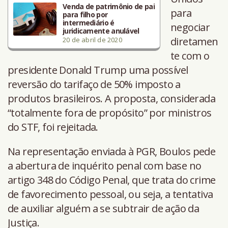
Venda de patrimônio de pai
para
para filho por
intermediário é
negociar
juridicamente anulável
diretamen
20 de abril de 2020
te com o
presidente Donald Trump uma possível
reversão do tarifaço de 50% imposto a
produtos brasileiros. A proposta, considerada
“totalmente fora de propósito” por ministros
do STF, foi rejeitada.
Na representação enviada à PGR, Boulos pede
a abertura de inquérito penal com base no
artigo 348 do Código Penal, que trata do crime
de favorecimento pessoal, ou seja, a tentativa
de auxiliar alguém a se subtrair de ação da
Justiça.