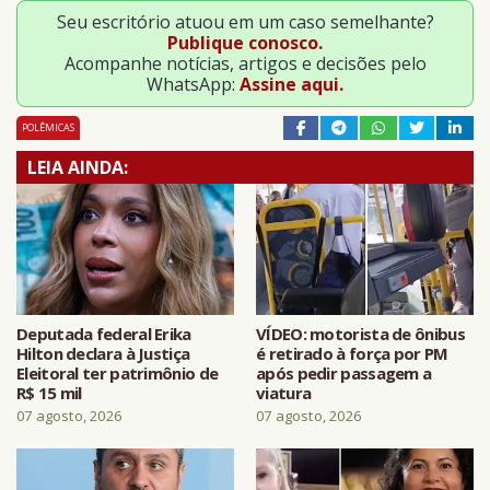
Seu escritório atuou em um caso semelhante?
Publique conosco.
Acompanhe notícias, artigos e decisões pelo
WhatsApp:
Assine aqui.
POLÊMICAS
LEIA AINDA:
Deputada federal Erika
VÍDEO: motorista de ônibus
Hilton declara à Justiça
é retirado à força por PM
Eleitoral ter patrimônio de
após pedir passagem a
R$ 15 mil
viatura
07 agosto, 2026
07 agosto, 2026