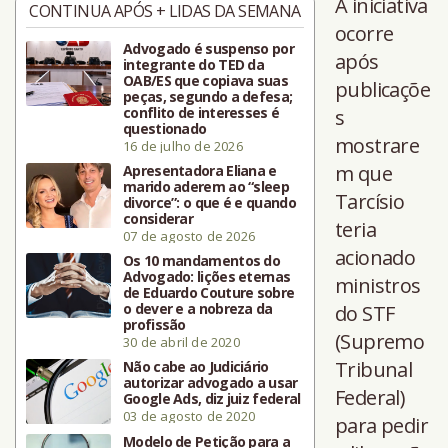
A iniciativa
CONTINUA APÓS + LIDAS DA SEMANA
ocorre
Advogado é suspenso por
após
integrante do TED da
OAB/ES que copiava suas
publicaçõe
peças, segundo a defesa;
conflito de interesses é
s
questionado
mostrare
16 de julho de 2026
m que
Apresentadora Eliana e
marido aderem ao “sleep
Tarcísio
divorce”: o que é e quando
considerar
teria
07 de agosto de 2026
acionado
Os 10 mandamentos do
Advogado: lições eternas
ministros
de Eduardo Couture sobre
o dever e a nobreza da
do STF
profissão
(Supremo
30 de abril de 2020
Tribunal
Não cabe ao Judiciário
autorizar advogado a usar
Federal)
Google Ads, diz juiz federal
03 de agosto de 2020
para pedir
Modelo de Petição para a