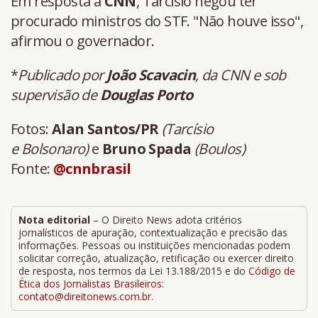
Em resposta à
CNN
, Tarcísio negou ter
procurado ministros do STF. "Não houve isso",
afirmou o governador.
*
Publicado por
João Scavacin
, da CNN e sob
supervisão de
Douglas Porto
Fotos:
Alan Santos/PR
(Tarcísio
e Bolsonaro)
e
Bruno Spada
(Boulos)
Fonte:
@cnnbrasil
Nota editorial
– O Direito News adota critérios
jornalísticos de apuração, contextualização e precisão das
informações. Pessoas ou instituições mencionadas podem
solicitar correção, atualização, retificação ou exercer direito
de resposta, nos termos da Lei 13.188/2015 e do
Código de
Ética dos Jornalistas Brasileiros
:
contato@direitonews.com.br
.