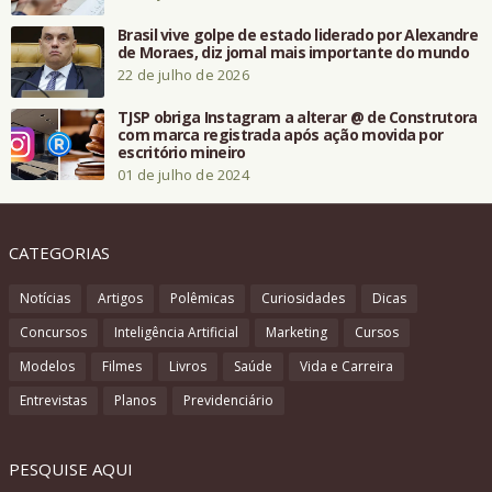
Brasil vive golpe de estado liderado por Alexandre
de Moraes, diz jornal mais importante do mundo
22 de julho de 2026
TJSP obriga Instagram a alterar @ de Construtora
com marca registrada após ação movida por
escritório mineiro
01 de julho de 2024
CATEGORIAS
Notícias
Artigos
Polêmicas
Curiosidades
Dicas
Concursos
Inteligência Artificial
Marketing
Cursos
Modelos
Filmes
Livros
Saúde
Vida e Carreira
Entrevistas
Planos
Previdenciário
PESQUISE AQUI