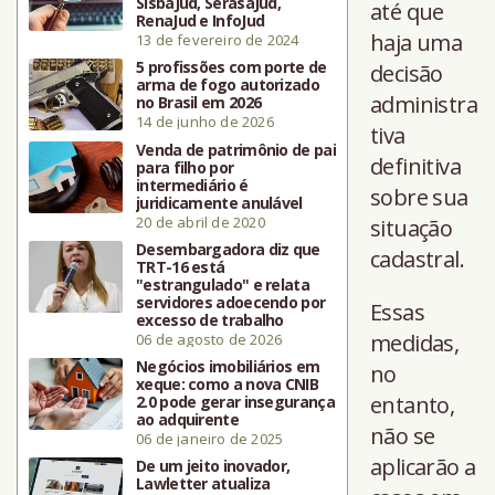
SisbaJud, SerasaJud,
até que
RenaJud e InfoJud
haja uma
13 de fevereiro de 2024
5 profissões com porte de
decisão
arma de fogo autorizado
administra
no Brasil em 2026
14 de junho de 2026
tiva
Venda de patrimônio de pai
definitiva
para filho por
intermediário é
sobre sua
juridicamente anulável
20 de abril de 2020
situação
Desembargadora diz que
cadastral.
TRT-16 está
"estrangulado" e relata
servidores adoecendo por
Essas
excesso de trabalho
medidas,
06 de agosto de 2026
Negócios imobiliários em
no
xeque: como a nova CNIB
entanto,
2.0 pode gerar insegurança
ao adquirente
não se
06 de janeiro de 2025
aplicarão a
De um jeito inovador,
Lawletter atualiza