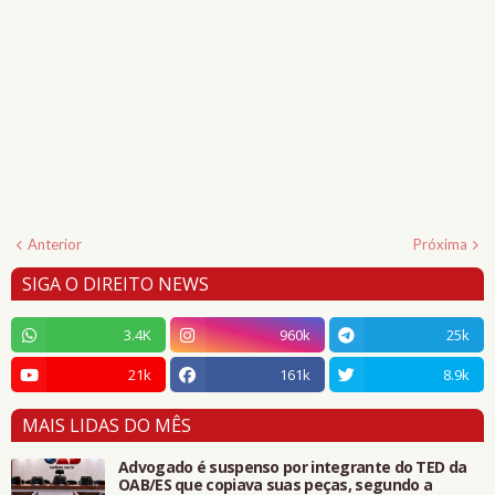
Anterior
Próxima
SIGA O DIREITO NEWS
3.4K
960k
25k
21k
161k
8.9k
MAIS LIDAS DO MÊS
Advogado é suspenso por integrante do TED da
OAB/ES que copiava suas peças, segundo a