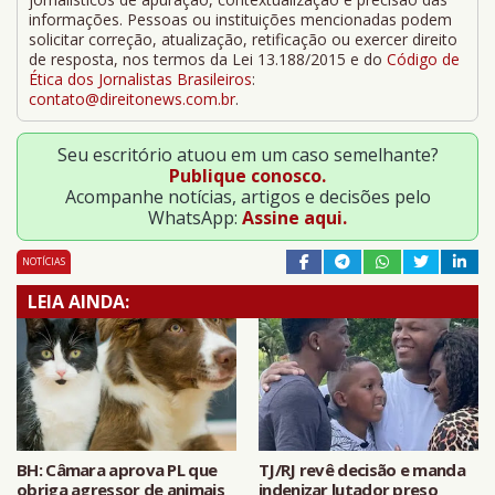
informações. Pessoas ou instituições mencionadas podem
solicitar correção, atualização, retificação ou exercer direito
de resposta, nos termos da Lei 13.188/2015 e do
Código de
Ética dos Jornalistas Brasileiros
:
contato@direitonews.com.br
.
Seu escritório atuou em um caso semelhante?
Publique conosco.
Acompanhe notícias, artigos e decisões pelo
WhatsApp:
Assine aqui.
NOTÍCIAS
LEIA AINDA:
BH: Câmara aprova PL que
TJ/RJ revê decisão e manda
obriga agressor de animais
indenizar lutador preso