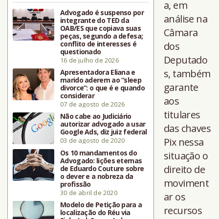
a, em
Advogado é suspenso por
análise na
integrante do TED da
OAB/ES que copiava suas
Câmara
peças, segundo a defesa;
conflito de interesses é
dos
questionado
Deputado
16 de julho de 2026
s, também
Apresentadora Eliana e
marido aderem ao “sleep
garante
divorce”: o que é e quando
considerar
aos
07 de agosto de 2026
titulares
Não cabe ao Judiciário
autorizar advogado a usar
das chaves
Google Ads, diz juiz federal
Pix nessa
03 de agosto de 2020
Os 10 mandamentos do
situação o
Advogado: lições eternas
direito de
de Eduardo Couture sobre
o dever e a nobreza da
moviment
profissão
30 de abril de 2020
ar os
Modelo de Petição para a
recursos
localização do Réu via