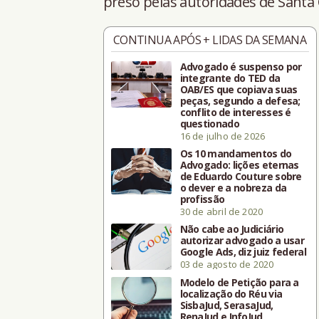
preso pelas autoridades de Santa 
CONTINUA APÓS + LIDAS DA SEMANA
Advogado é suspenso por
integrante do TED da
OAB/ES que copiava suas
peças, segundo a defesa;
conflito de interesses é
questionado
16 de julho de 2026
Os 10 mandamentos do
Advogado: lições eternas
de Eduardo Couture sobre
o dever e a nobreza da
profissão
30 de abril de 2020
Não cabe ao Judiciário
autorizar advogado a usar
Google Ads, diz juiz federal
03 de agosto de 2020
Modelo de Petição para a
localização do Réu via
SisbaJud, SerasaJud,
RenaJud e InfoJud