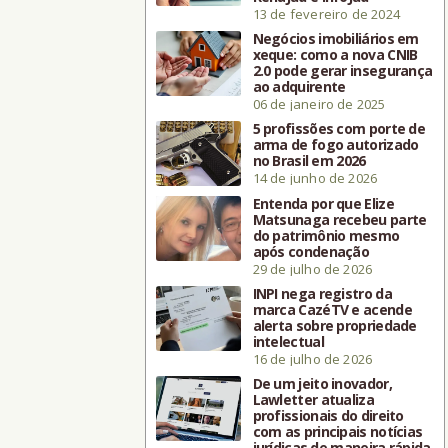
13 de fevereiro de 2024
Negócios imobiliários em
xeque: como a nova CNIB
2.0 pode gerar insegurança
ao adquirente
06 de janeiro de 2025
5 profissões com porte de
arma de fogo autorizado
no Brasil em 2026
14 de junho de 2026
Entenda por que Elize
Matsunaga recebeu parte
do patrimônio mesmo
após condenação
29 de julho de 2026
INPI nega registro da
marca CazéTV e acende
alerta sobre propriedade
intelectual
16 de julho de 2026
De um jeito inovador,
Lawletter atualiza
profissionais do direito
com as principais notícias
jurídicas de maneira rápida