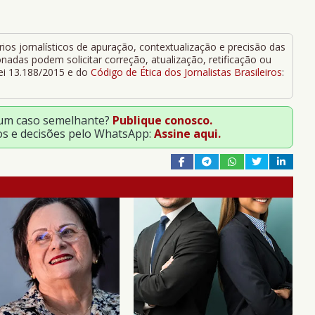
ios jornalísticos de apuração, contextualização e precisão das
adas podem solicitar correção, atualização, retificação ou
Lei 13.188/2015 e do
Código de Ética dos Jornalistas Brasileiros
:
 um caso semelhante?
Publique conosco.
os e decisões pelo WhatsApp:
Assine aqui.