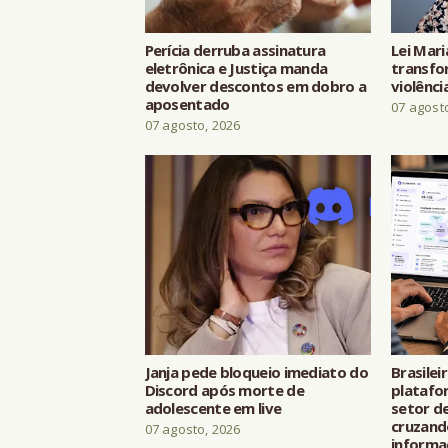
Perícia derruba assinatura
Lei Mari
eletrônica e Justiça manda
transfo
devolver descontos em dobro a
violênci
aposentado
07 agost
07 agosto, 2026
Janja pede bloqueio imediato do
Brasilei
Discord após morte de
platafo
adolescente em live
setor de
cruzand
07 agosto, 2026
informa