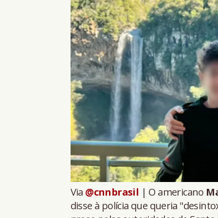
Via
@cnnbrasil
| O americano
Ma
disse à polícia que queria "desintox