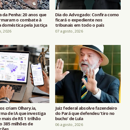
a da Penha: 20 anos que
Dia do Advogado: Confira como
rmaram o combate à
ficará o expediente nos
a doméstica pela Justiça
tribunais em todo o país
o, 2026
07 agosto, 2026
ros criam Olhary.ia,
Juiz federal absolve fazendeiro
rma de IA que investiga
do Pará que defendeu ‘tiro no
 mais de R$ 1 trilhão
bucho’ de Lula
o 385 milhões de
06 agosto, 2026
ções