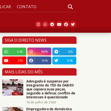
LICAR
CONTATO
SIGA O DIREITO NEWS
3.4K
960k
25k
21k
161k
8.9k
MAIS LIDAS DO MÊS
Advogado é suspenso por
integrante do TED da OAB/ES
que copiava suas peças,
segundo a defesa; conflito de
interesses é questionado
16 de julho de 2026
Empregadora de doméstica