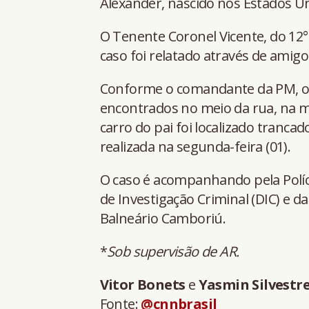
Alexander, nascido nos Estados Un
O Tenente Coronel Vicente, do 12° 
caso foi relatado através de amig
Conforme o comandante da PM, os
encontrados no meio da rua, na man
carro do pai foi localizado tranca
realizada na segunda-feira (01).
O caso é acompanhando pela Polícia
de Investigação Criminal (DIC) e d
Balneário Camboriú.
*
Sob supervisão de AR.
Vitor Bonets
e
Yasmin Silvestr
Fonte:
@cnnbrasil