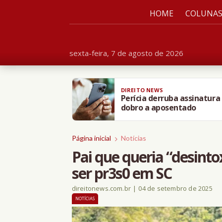
HOME
COLUNA
sexta-feira, 7 de agosto de 2026
DIREITO NEWS
Perícia derruba assinatura
dobro a aposentado
Página inicial
Notícias
Pai que queria “desintox
ser pr3s0 em SC
direitonews.com.br
|
04 de setembro de 2025
NOTÍCIAS