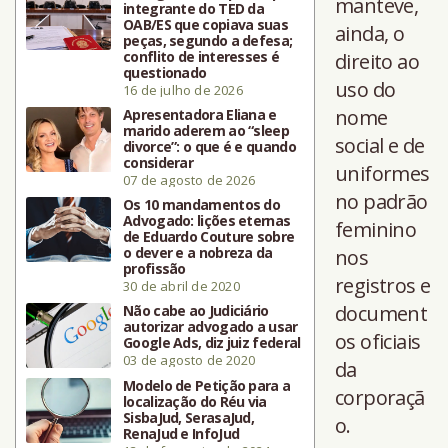
manteve,
integrante do TED da
OAB/ES que copiava suas
ainda, o
peças, segundo a defesa;
conflito de interesses é
direito ao
questionado
uso do
16 de julho de 2026
nome
Apresentadora Eliana e
marido aderem ao “sleep
social e de
divorce”: o que é e quando
considerar
uniformes
07 de agosto de 2026
no padrão
Os 10 mandamentos do
Advogado: lições eternas
feminino
de Eduardo Couture sobre
o dever e a nobreza da
nos
profissão
registros e
30 de abril de 2020
document
Não cabe ao Judiciário
autorizar advogado a usar
os oficiais
Google Ads, diz juiz federal
03 de agosto de 2020
da
Modelo de Petição para a
corporaçã
localização do Réu via
SisbaJud, SerasaJud,
o.
RenaJud e InfoJud