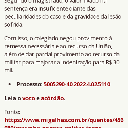
Segundo o magistrado, o valor fixado na
sentença era insuficiente diante das
peculiaridades do caso e da gravidade da lesão
sofrida.
Com isso, o colegiado negou provimento à
remessa necessária e ao recurso da União,
além de dar parcial provimento ao recurso da
militar para majorar a indenização para R$ 30
mil.
Processo:
5005290-40.2022.4.02.5110
Leia o
voto
e
acórdão
.
Fonte:
https://www.migalhas.com.br/quentes/456
989/marinha-pagara-militar-trans-