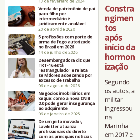
13 de fevereiro de 2024
Constra
Venda de patrimônio de pai
para filho por
ngimen
intermediário é
juridicamente anulável
tos
20 de abril de 2020
após
5 profissões com porte de
arma de fogo autorizado
início da
no Brasil em 2026
14 de junho de 2026
hormon
Desembargadora diz que
ização
TRT-16 está
"estrangulado" e relata
servidores adoecendo por
excesso de trabalho
Segundo
06 de agosto de 2026
os autos, a
Negócios imobiliários em
xeque: como a nova CNIB
militar
2.0 pode gerar insegurança
ingressou
ao adquirente
06 de janeiro de 2025
na
De um jeito inovador,
Marinha
Lawletter atualiza
profissionais do direito
em 2017 e
com as principais notícias