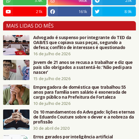
3.4K
960k
25k
21k
161k
8.9k
MAIS LIDAS DO MÊS
Advogado é suspenso por integrante do TED da
OAB/ES que copiava suas peças, segundo a
defesa; conflito de interesses é questionado
16 de julho de 2026
Jovem de 21 anos se recusa a trabalhar e diz que
pais são obrigados a sustentá-lo: ‘Não pedi para
nascer’
15 de julho de 2026
Empregadora de doméstica que trabalhou 55
anos para família sem salário é exonerada de
cargo público na Prefeitura de Fortaleza
10 de julho de 2026
Os 10 mandamentos do Advogado: lições eternas
de Eduardo Couture sobre o dever e a nobreza da
profissão
30 de abril de 2020
Erros gerados por inteligência artificial