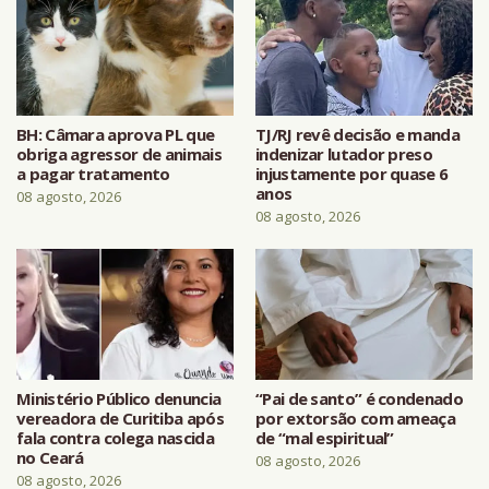
BH: Câmara aprova PL que
TJ/RJ revê decisão e manda
obriga agressor de animais
indenizar lutador preso
a pagar tratamento
injustamente por quase 6
anos
08 agosto, 2026
08 agosto, 2026
Ministério Público denuncia
“Pai de santo” é condenado
vereadora de Curitiba após
por extorsão com ameaça
fala contra colega nascida
de “mal espiritual”
no Ceará
08 agosto, 2026
08 agosto, 2026