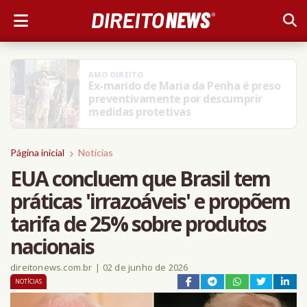
AMO DIREITO
Moraes rejeita pedido da defesa de
Bolsonaro para receber visitas de
filhos no Dia dos Pais
Página inicial
Notícias
EUA concluem que Brasil tem
práticas 'irrazoáveis' e propõem
tarifa de 25% sobre produtos
nacionais
direitonews.com.br
|
02 de junho de 2026
NOTÍCIAS