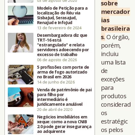
03 de agosto de 2020
sobre
Modelo de Petição para a
mercador
localização do Réu via
SisbaJud, SerasaJud,
ias
RenaJud e InfoJud
brasileira
13 de fevereiro de 2024
Desembargadora diz que
s
.
O órgão,
TRT-16 está
porém,
"estrangulado" e relata
servidores adoecendo por
incluiu
excesso de trabalho
06 de agosto de 2026
uma lista
5 profissões com porte de
de
arma de fogo autorizado
no Brasil em 2026
exceções
14 de junho de 2026
para
Venda de patrimônio de pai
para filho por
produtos
intermediário é
considerad
juridicamente anulável
20 de abril de 2020
os
Negócios imobiliários em
estratégic
xeque: como a nova CNIB
2.0 pode gerar insegurança
os pelos
ao adquirente