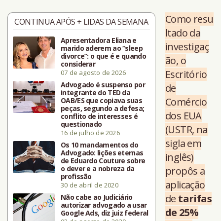
Como resu
CONTINUA APÓS + LIDAS DA SEMANA
ltado da
Apresentadora Eliana e
investigaç
marido aderem ao “sleep
divorce”: o que é e quando
ão, o
considerar
Escritório
07 de agosto de 2026
Advogado é suspenso por
de
integrante do TED da
Comércio
OAB/ES que copiava suas
peças, segundo a defesa;
dos EUA
conflito de interesses é
questionado
(USTR, na
16 de julho de 2026
sigla em
Os 10 mandamentos do
Advogado: lições eternas
inglês)
de Eduardo Couture sobre
o dever e a nobreza da
propôs a
profissão
aplicação
30 de abril de 2020
de
tarifas
Não cabe ao Judiciário
autorizar advogado a usar
de 25%
Google Ads, diz juiz federal