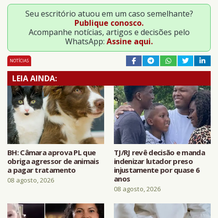
Seu escritório atuou em um caso semelhante?
Publique conosco.
Acompanhe notícias, artigos e decisões pelo
WhatsApp:
Assine aqui.
NOTÍCIAS
LEIA AINDA:
BH: Câmara aprova PL que
TJ/RJ revê decisão e manda
obriga agressor de animais
indenizar lutador preso
a pagar tratamento
injustamente por quase 6
anos
08 agosto, 2026
08 agosto, 2026