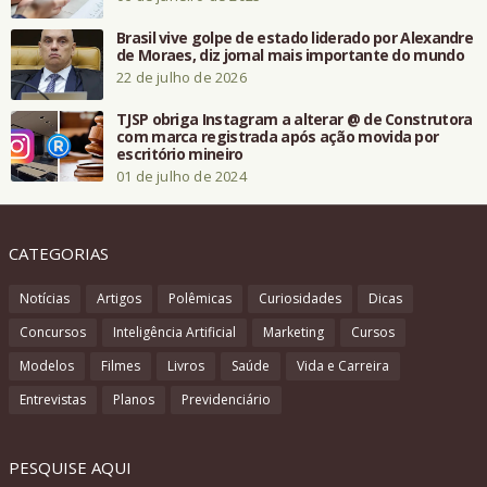
Brasil vive golpe de estado liderado por Alexandre
de Moraes, diz jornal mais importante do mundo
22 de julho de 2026
TJSP obriga Instagram a alterar @ de Construtora
com marca registrada após ação movida por
escritório mineiro
01 de julho de 2024
CATEGORIAS
Notícias
Artigos
Polêmicas
Curiosidades
Dicas
Concursos
Inteligência Artificial
Marketing
Cursos
Modelos
Filmes
Livros
Saúde
Vida e Carreira
Entrevistas
Planos
Previdenciário
PESQUISE AQUI