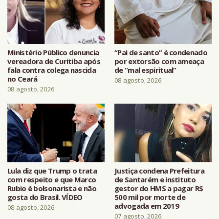
Ministério Público denuncia
“Pai de santo” é condenado
vereadora de Curitiba após
por extorsão com ameaça
fala contra colega nascida
de “mal espiritual”
no Ceará
08 agosto, 2026
08 agosto, 2026
Lula diz que Trump o trata
Justiça condena Prefeitura
com respeito e que Marco
de Santarém e instituto
Rubio é bolsonarista e não
gestor do HMS a pagar R$
gosta do Brasil. VÍDEO
500 mil por morte de
advogada em 2019
08 agosto, 2026
07 agosto, 2026