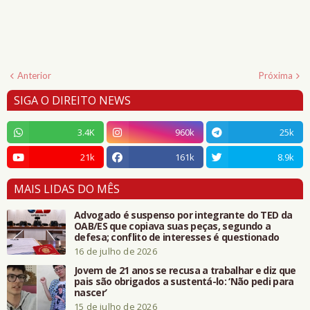
Anterior
Próxima
SIGA O DIREITO NEWS
3.4K
960k
25k
21k
161k
8.9k
MAIS LIDAS DO MÊS
Advogado é suspenso por integrante do TED da
OAB/ES que copiava suas peças, segundo a
defesa; conflito de interesses é questionado
16 de julho de 2026
Jovem de 21 anos se recusa a trabalhar e diz que
pais são obrigados a sustentá-lo: ‘Não pedi para
nascer’
15 de julho de 2026