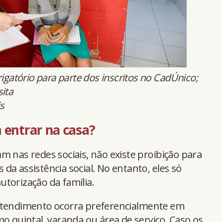
rigatório para parte dos inscritos no CadÚnico;
ita
s
 entrar na casa?
m nas redes sociais, não existe proibição para
s da assistência social. No entanto, eles só
torização da família.
 atendimento ocorra preferencialmente em
o quintal, varanda ou área de serviço. Caso os