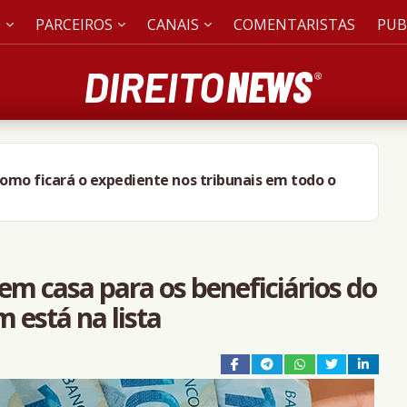
S
PARCEIROS
CANAIS
COMENTARISTAS
PUB
 é retirado à força por PM após pedir passagem a
 em casa para os beneficiários do
 está na lista