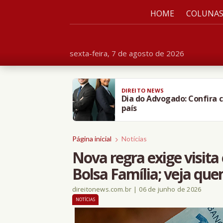
HOME
COLUNA
sexta-feira, 7 de agosto de 2026
DIREITO NEWS
VÍDEO: motorista de ônibus
viatura
Página inicial
Notícias
Nova regra exige visita
Bolsa Família; veja quem
direitonews.com.br
|
06 de junho de 2026
NOTÍCIAS