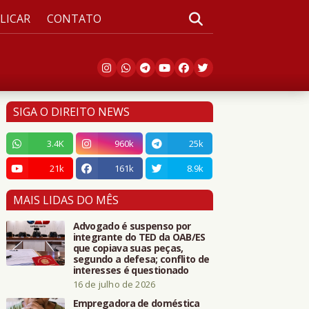
LICAR
CONTATO
SIGA O DIREITO NEWS
3.4K
960k
25k
21k
161k
8.9k
MAIS LIDAS DO MÊS
Advogado é suspenso por
integrante do TED da OAB/ES
que copiava suas peças,
segundo a defesa; conflito de
interesses é questionado
16 de julho de 2026
Empregadora de doméstica