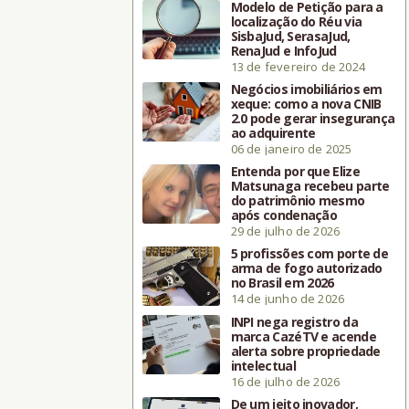
Modelo de Petição para a
localização do Réu via
SisbaJud, SerasaJud,
RenaJud e InfoJud
13 de fevereiro de 2024
Negócios imobiliários em
xeque: como a nova CNIB
2.0 pode gerar insegurança
ao adquirente
06 de janeiro de 2025
Entenda por que Elize
Matsunaga recebeu parte
do patrimônio mesmo
após condenação
29 de julho de 2026
5 profissões com porte de
arma de fogo autorizado
no Brasil em 2026
14 de junho de 2026
INPI nega registro da
marca CazéTV e acende
alerta sobre propriedade
intelectual
16 de julho de 2026
De um jeito inovador,