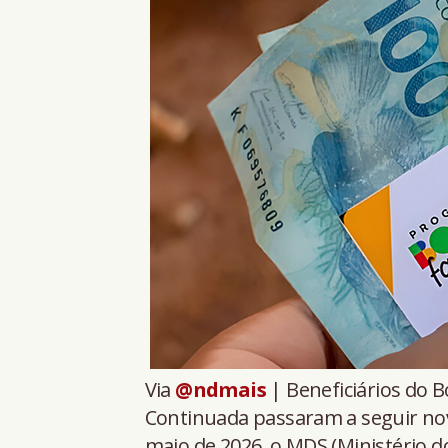
Via
@ndmais
| Beneficiários do B
Continuada passaram a seguir nov
maio de 2026, o MDS (Ministério d